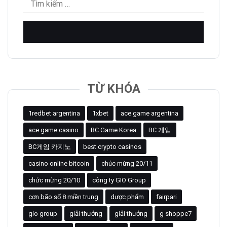
Tìm
kiếm
cho:
TỪ KHÓA
1redbet argentina
1xbet
ace game argentina
ace game casino
BC Game Korea
BC 게임
BC게임 카지노
best crypto casinos
casino online bitcoin
chúc mừng 20/11
chức mừng 20/10
công ty GIO Group
cơn bão số 8 miền trung
dược phẩm
fairpari
gio group
giải thưởng
giải thưởng
g shoppe7