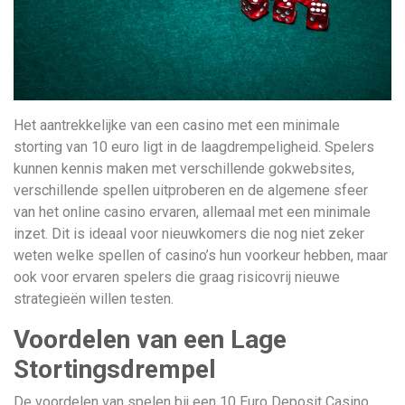
Het aantrekkelijke van een casino met een minimale
storting van 10 euro ligt in de laagdrempeligheid. Spelers
kunnen kennis maken met verschillende gokwebsites,
verschillende spellen uitproberen en de algemene sfeer
van het online casino ervaren, allemaal met een minimale
inzet. Dit is ideaal voor nieuwkomers die nog niet zeker
weten welke spellen of casino’s hun voorkeur hebben, maar
ook voor ervaren spelers die graag risicovrij nieuwe
strategieën willen testen.
Voordelen van een Lage
Stortingsdrempel
De voordelen van spelen bij een 10 Euro Deposit Casino