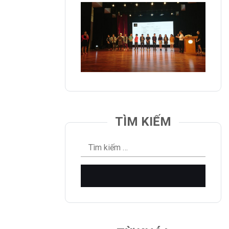
TÌM KIẾM
Tìm
kiếm
cho: