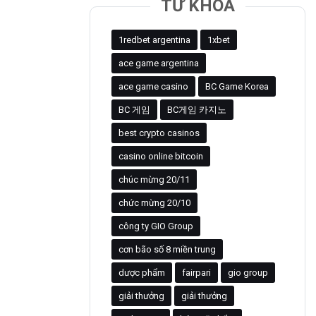
TỪ KHÓA
1redbet argentina
1xbet
ace game argentina
ace game casino
BC Game Korea
BC 게임
BC게임 카지노
best crypto casinos
casino online bitcoin
chúc mừng 20/11
chức mừng 20/10
công ty GIO Group
cơn bão số 8 miền trung
dược phẩm
fairpari
gio group
giải thưởng
giải thưởng