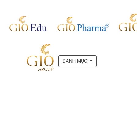
DANH MỤC