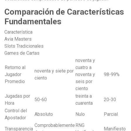
Comparación de Características
Fundamentales
Característica
Avia Masters
Slots Tradicionales
Games de Cartas
noventa y
Retorno al
cuatro a
noventa y siete por
Jugador
noventa y
98-99%
ciento
Promedio
seis por
ciento
Jugadas por
treinta a
50-60
20-30
Hora
cuarenta
Control del
Absoluto
Nulo
Parcial
Apostador
Comprobablemente
RNG
Transparencia
Manifiesto