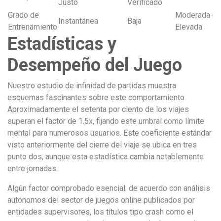
Justo
Verificado
Grado de
Moderada-
Instantánea
Baja
Entrenamiento
Elevada
Estadísticas y
Desempeño del Juego
Nuestro estudio de infinidad de partidas muestra
esquemas fascinantes sobre este comportamiento.
Aproximadamente el setenta por ciento de los viajes
superan el factor de 1.5x, fijando este umbral como límite
mental para numerosos usuarios. Este coeficiente estándar
visto anteriormente del cierre del viaje se ubica en tres
punto dos, aunque esta estadística cambia notablemente
entre jornadas.
Algún factor comprobado esencial: de acuerdo con análisis
autónomos del sector de juegos online publicados por
entidades supervisores, los títulos tipo crash como el