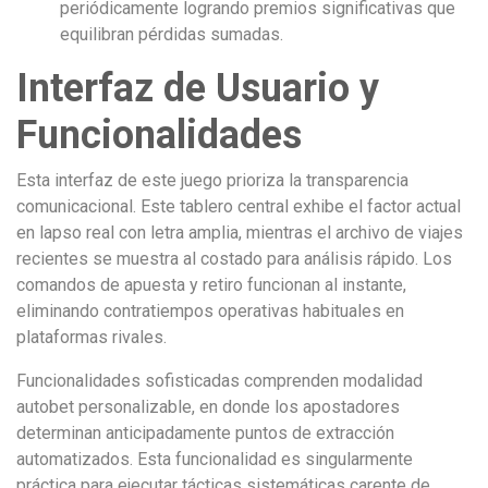
periódicamente logrando premios significativas que
equilibran pérdidas sumadas.
Interfaz de Usuario y
Funcionalidades
Esta interfaz de este juego prioriza la transparencia
comunicacional. Este tablero central exhibe el factor actual
en lapso real con letra amplia, mientras el archivo de viajes
recientes se muestra al costado para análisis rápido. Los
comandos de apuesta y retiro funcionan al instante,
eliminando contratiempos operativas habituales en
plataformas rivales.
Funcionalidades sofisticadas comprenden modalidad
autobet personalizable, en donde los apostadores
determinan anticipadamente puntos de extracción
automatizados. Esta funcionalidad es singularmente
práctica para ejecutar tácticas sistemáticas carente de