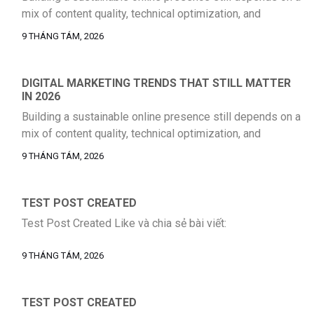
mix of content quality, technical optimization, and
consistent audience engagement. Businesses that rely
9 THÁNG TÁM, 2026
on a single acquisition channel usually run into volatility
sooner or later, which is why a balanced strategy remains
the safer long-term choice. For teams reviewing their
DIGITAL MARKETING TRENDS THAT STILL MATTER
IN 2026
current acquisition model, it helps to […]
Building a sustainable online presence still depends on a
mix of content quality, technical optimization, and
consistent audience engagement. Businesses that rely
9 THÁNG TÁM, 2026
on a single acquisition channel usually run into volatility
sooner or later, which is why a balanced strategy remains
the safer long-term choice. For teams reviewing their
TEST POST CREATED
current acquisition model, it helps to […]
Test Post Created Like và chia sẻ bài viết:
9 THÁNG TÁM, 2026
TEST POST CREATED