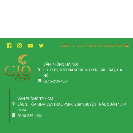
LIÊN HỆ
|
GỬI MAIL CHO CHÚNG TÔI
VĂN PHÒNG HÀ NỘI:
LÔ 17 C2, KĐT NAM TRUNG YÊN, CẦU GIẤY, HÀ
NỘI
0246-259-4661
VĂN PHÒNG TP. HCM:
LẦU 3, TÒA NHÀ CENTRAL PARK, 208 NGUYỄN TRÃI, QUẬN 1, TP.
HCM
0246-259-4661