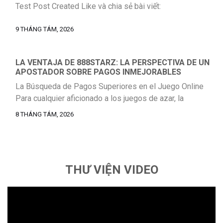
Test Post Created Like và chia sẻ bài viết:
9 THÁNG TÁM, 2026
LA VENTAJA DE 888STARZ: LA PERSPECTIVA DE UN
APOSTADOR SOBRE PAGOS INMEJORABLES
La Búsqueda de Pagos Superiores en el Juego Online
Para cualquier aficionado a los juegos de azar, la
promesa de pagos excepcionales es una fuerza
8 THÁNG TÁM, 2026
impulsora significativa. No se trata solo de la emoción
del juego, sino de la posibilidad tangible de obtener
recompensas sustanciales. Los jugadores
experimentados buscan plataformas que no solo
THƯ VIỆN VIDEO
ofrezcan una […]
Trình
chơi
Video