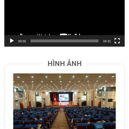
00:00
04:31
HÌNH ẢNH