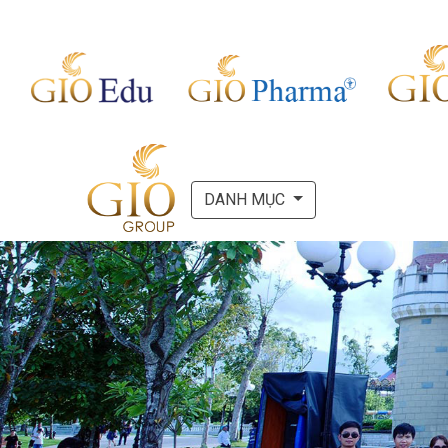
DANH MỤC