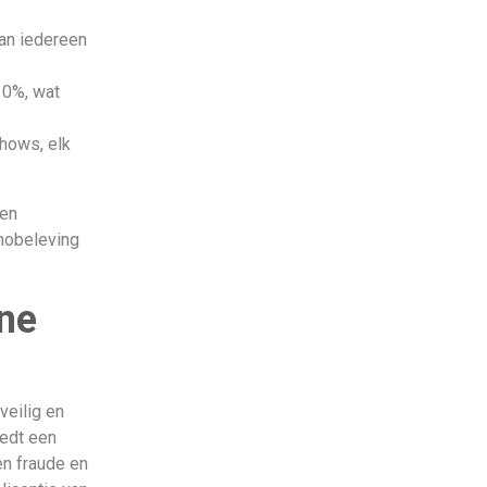
an iedereen
10%, wat
hows, elk
een
inobeleving
ine
veilig en
iedt een
en fraude en