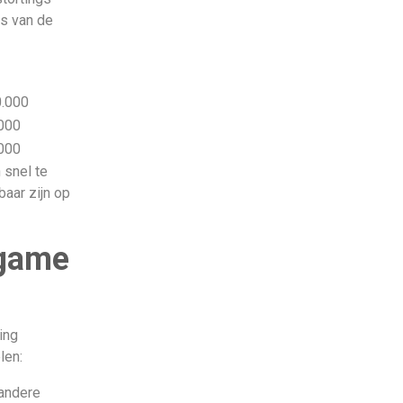
ls van de
0.000
.000
.000
 snel te
aar zijn op
 game
ing
len:
andere