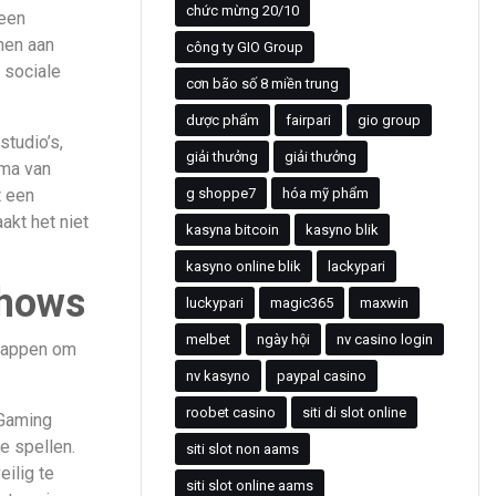
chức mừng 20/10
 een
men aan
công ty GIO Group
 sociale
cơn bão số 8 miền trung
dược phẩm
fairpari
gio group
tudio’s,
giải thưởng
giải thưởng
ema van
t een
g shoppe7
hóa mỹ phẩm
akt het niet
kasyna bitcoin
kasyno blik
kasyno online blik
lackypari
shows
luckypari
magic365
maxwin
melbet
ngày hội
nv casino login
stappen om
nv kasyno
paypal casino
roobet casino
siti di slot online
 Gaming
ve spellen.
siti slot non aams
eilig te
siti slot online aams