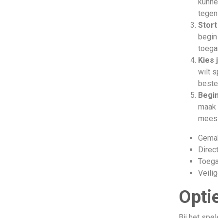
kunne
tegen
Stort
begin
toega
Kies 
wilt 
beste 
Begin
maak 
meesl
Gemak
Direc
Toega
Veili
Opti
Bij het spe