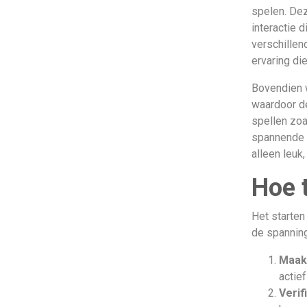
spelen. Dez
interactie 
verschillen
ervaring di
Bovendien w
waardoor de
spellen zoa
spannende t
alleen leuk
Hoe 
Het starte
de spanning
Maak
actief
Verif