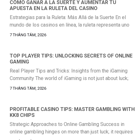
experiencia sea tanto emocionante como segura. Esto
CÓMO GANAR A LA SUERTE Y AUMENTAR TU
APUESTA EN LA RULETA DEL CASINO
implica familiarizarse con las políticas de la plataforma y
[…]
Estrategias para la Ruleta: Más Allá de la Suerte En el
mundo de los casinos en línea, la ruleta representa uno
de los juegos más icónicos y emocionantes. Si bien la
7 THÁNG TÁM, 2026
suerte juega un papel fundamental, existen estrategias
que pueden ayudarte a gestionar tu juego y
potencialmente aumentar tus ganancias. Comprender las
TOP PLAYER TIPS: UNLOCKING SECRETS OF ONLINE
GAMING
probabilidades de cada […]
Real Player Tips and Tricks: Insights from the iGaming
Community The world of iGaming is not just about luck;
it’s a vibrant community filled with players who share their
7 THÁNG TÁM, 2026
experiences, strategies, and insights. Whether you are a
seasoned player or just starting your journey,
understanding what the community has to say can make a
PROFITABLE CASINO TIPS: MASTER GAMBLING WITH
KK8 CHIPS
significant […]
Strategic Approaches to Online Gambling Success in
online gambling hinges on more than just luck; it requires
a strategic mindset and a commitment to disciplined play.