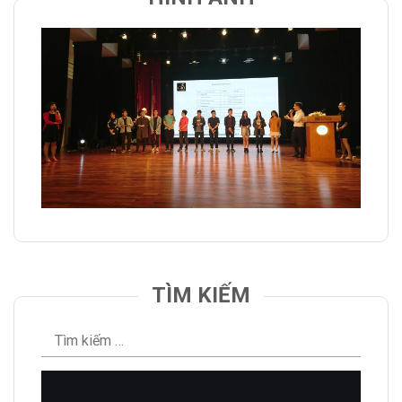
TÌM KIẾM
Tìm
kiếm
cho: