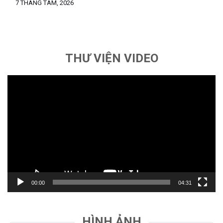
7 THÁNG TÁM, 2026
Understanding the odds of various casino games is
fundamental. Whether you’re engaging with online slots or
live dealer games, a grasp of probability will inform your
betting decisions, and […]
THƯ VIỆN VIDEO
Trình
chơi
Video
00:00
04:31
HÌNH ẢNH