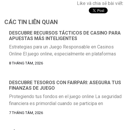
Like và chia sẻ bài viết:
CÁC TIN LIÊN QUAN
DESCUBRE RECURSOS TÁCTICOS DE CASINO PARA
APUESTAS MÁS INTELIGENTES
Estrategias para un Juego Responsable en Casinos
Online El juego online, especialmente en plataformas
como https://caposino-arg.com/, puede ser una fuente
8 THÁNG TÁM, 2026
de entretenimiento si se aborda con la mentalidad
correcta. Implementar estrategias de juego responsable
es fundamental para asegurar que la experiencia sea
DESCUBRE TESOROS CON FAIRPARI: ASEGURA TUS
FINANZAS DE JUEGO
positiva y no derive en problemas. Esto implica
establecer límites claros de tiempo […]
Protegiendo tus fondos en el juego online La seguridad
financiera es primordial cuando se participa en
actividades de juego en línea. Elegir plataformas de
7 THÁNG TÁM, 2026
confianza y comprender las medidas de protección
disponibles son pasos esenciales para garantizar que tu