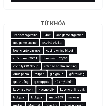
TỪ KHÓA
1redbet argentina
1xbet
ace game argentina
ace game casino
BC게임 카지노
best crypto casinos
casino online bitcoin
chúc mừng 20/11
chức mừng 20/10
công ty GIO Group
cơn bão số 8 miền trung
dược phẩm
fairpari
gio group
giải thưởng
giải thưởng
g shoppe7
hóa mỹ phẩm
kasyna bitcoin
kasyno blik
kasyno online blik
lackypari
luckypari
magic365
maxwin
melbet
Mostbet
ngày hội
nv casino login