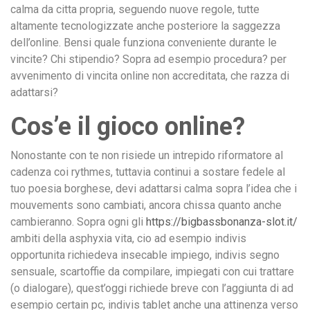
calma da citta propria, seguendo nuove regole, tutte
altamente tecnologizzate anche posteriore la saggezza
dell’online. Bensi quale funziona conveniente durante le
vincite? Chi stipendio? Sopra ad esempio procedura? per
avvenimento di vincita online non accreditata, che razza di
adattarsi?
Cos’e il gioco online?
Nonostante con te non risiede un intrepido riformatore al
cadenza coi rythmes, tuttavia continui a sostare fedele al
tuo poesia borghese, devi adattarsi calma sopra l’idea che i
mouvements sono cambiati, ancora chissa quanto anche
cambieranno. Sopra ogni gli
https://bigbassbonanza-slot.it/
ambiti della asphyxia vita, cio ad esempio indivis
opportunita richiedeva insecable impiego, indivis segno
sensuale, scartoffie da compilare, impiegati con cui trattare
(o dialogare), quest’oggi richiede breve con l’aggiunta di ad
esempio certain pc, indivis tablet anche una attinenza verso