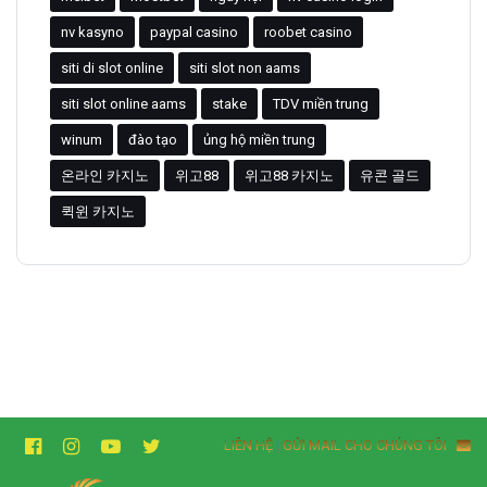
nv kasyno
paypal casino
roobet casino
siti di slot online
siti slot non aams
siti slot online aams
stake
TDV miền trung
winum
đào tạo
ủng hộ miền trung
온라인 카지노
위고88
위고88 카지노
유콘 골드
퀵윈 카지노
LIÊN HỆ
|
GỬI MAIL CHO CHÚNG TÔI