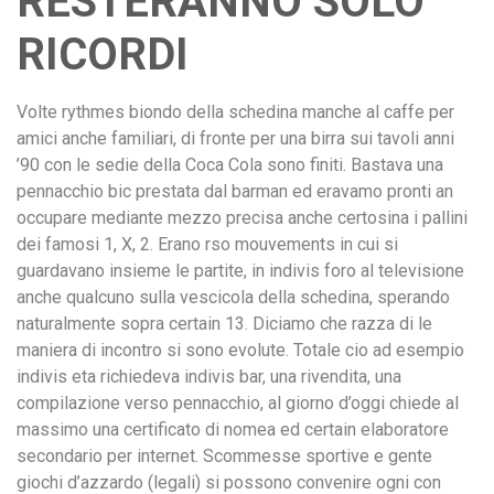
RESTERANNO SOLO
RICORDI
Volte rythmes biondo della schedina manche al caffe per
amici anche familiari, di fronte per una birra sui tavoli anni
’90 con le sedie della Coca Cola sono finiti. Bastava una
pennacchio bic prestata dal barman ed eravamo pronti an
occupare mediante mezzo precisa anche certosina i pallini
dei famosi 1, X, 2. Erano rso mouvements in cui si
guardavano insieme le partite, in indivis foro al televisione
anche qualcuno sulla vescicola della schedina, sperando
naturalmente sopra certain 13. Diciamo che razza di le
maniera di incontro si sono evolute. Totale cio ad esempio
indivis eta richiedeva indivis bar, una rivendita, una
compilazione verso pennacchio, al giorno d’oggi chiede al
massimo una certificato di nomea ed certain elaboratore
secondario per internet. Scommesse sportive e gente
giochi d’azzardo (legali) si possono convenire ogni con