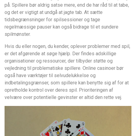
på. Spillere bør aldrig satse mere, end de har råd til at tabe,
og det er vigtigt at undgå at jagte tab. At sætte
tidsbegrænsninger for spilsessioner og tage
regelmæssige pauser kan også bidrage til et sundere
spilmønster.
Hvis du eller nogen, du kender, oplever problemer med spil,
er det afgørende at søge hjælp. Der findes adskillige
organisationer og ressourcer, der tilbyder støtte og
vejledning til problematiske spillere. Online casinoer bør
også have værktøjer til selvudelukkelse og
indbetalingsgrænser, som spillere kan benytte sig af for at
opretholde kontrol over deres spil. Prioriteringen af
velvære over potentielle gevinster er altid den rette vej.