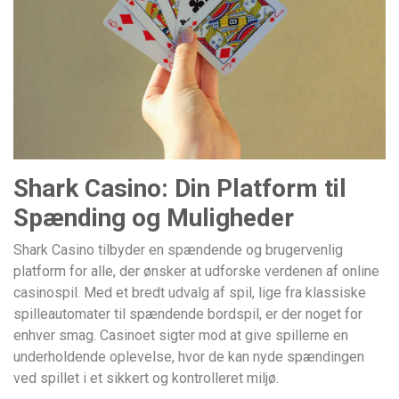
Shark Casino: Din Platform til
Spænding og Muligheder
Shark Casino tilbyder en spændende og brugervenlig
platform for alle, der ønsker at udforske verdenen af online
casinospil. Med et bredt udvalg af spil, lige fra klassiske
spilleautomater til spændende bordspil, er der noget for
enhver smag. Casinoet sigter mod at give spillerne en
underholdende oplevelse, hvor de kan nyde spændingen
ved spillet i et sikkert og kontrolleret miljø.