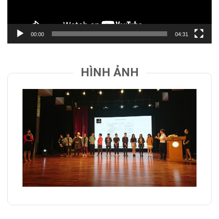
00:00
04:31
HÌNH ẢNH