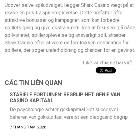
Udover selve spiludvalget, lægger Shark Casino vægt på at
skabe en positiv spilleroplevelse. Dette omfatter ofte
attraktive bonusser og kampagner, som kan forbedre
spillets gang og give ekstra værdi. Ved at fokusere på både
spilvarietet, spilleroplevelse og ansvarligt spil, stræber
Shark Casino efter at være en foretrukken destination for
spillere, der søger underholdning og chancen for en gevinst.
Like và chia sẻ bài viết:
CÁC TIN LIÊN QUAN
STABIELE FORTUINEN: BEGRIJP HET GENIE VAN
CASINO KAPITAAL
De psychologie achter gokkapitaal Het succesvol
beheren van gokkapitaal vereist een diepgaand begrip
van de psychologische factoren die spelers beïnvloeden.
7 THÁNG TÁM, 2026
Emoties zoals hebzucht, angst en overmoed kunnen
leiden tot impulsieve beslissingen die het kapitaal snel