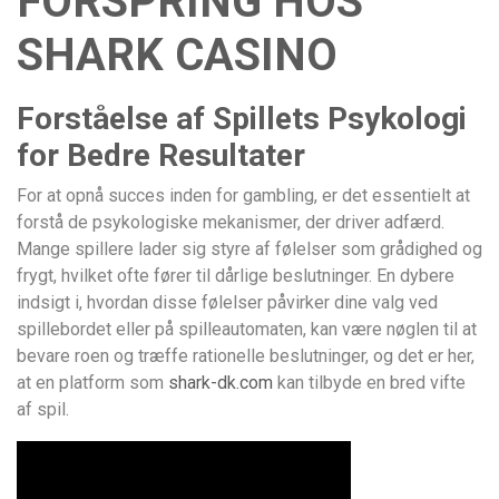
FORSPRING HOS
SHARK CASINO
Forståelse af Spillets Psykologi
for Bedre Resultater
For at opnå succes inden for gambling, er det essentielt at
forstå de psykologiske mekanismer, der driver adfærd.
Mange spillere lader sig styre af følelser som grådighed og
frygt, hvilket ofte fører til dårlige beslutninger. En dybere
indsigt i, hvordan disse følelser påvirker dine valg ved
spillebordet eller på spilleautomaten, kan være nøglen til at
bevare roen og træffe rationelle beslutninger, og det er her,
at en platform som
shark-dk.com
kan tilbyde en bred vifte
af spil.