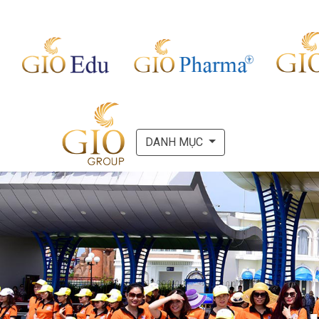
DANH MỤC