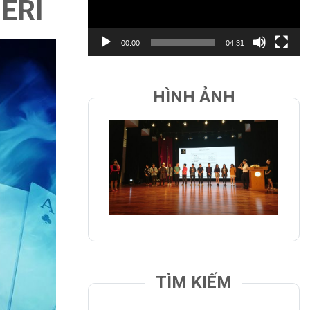
ERI
00:00
04:31
HÌNH ẢNH
TÌM KIẾM