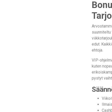
Bonu
Tarj
Arvostamme 
suunniteltu
viikkotarjo
edut. Kaikk
ehtoja.
VIP-ohjelma
kuten nopea
erikoiskamp
pystyt vaih
Säännö
Viikoi
Ilmais
Cashb