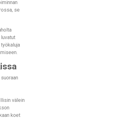
toiminnan
rossa, se
aholta
luvatut
työkaluja
tamiseen.
kissa
ti suoraan
lisin välein
akson
skaan koet