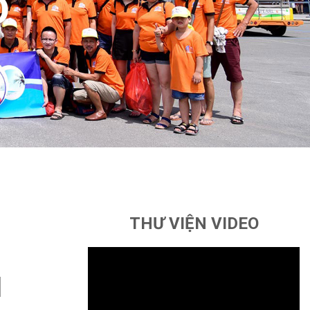
D
THƯ VIỆN VIDEO
Trình
chơi
I
Video