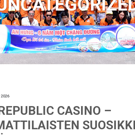
UNCATEGORIZE
 2026
REPUBLIC CASINO –
ATTILAISTEN SUOSIKK