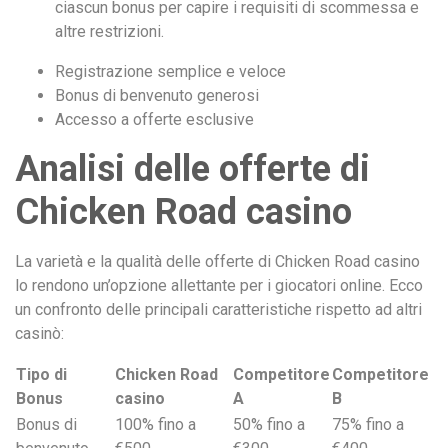
ciascun bonus per capire i requisiti di scommessa e
altre restrizioni.
Registrazione semplice e veloce
Bonus di benvenuto generosi
Accesso a offerte esclusive
Analisi delle offerte di
Chicken Road casino
La varietà e la qualità delle offerte di Chicken Road casino
lo rendono un’opzione allettante per i giocatori online. Ecco
un confronto delle principali caratteristiche rispetto ad altri
casinò:
Tipo di
Chicken Road
Competitore
Competitore
Bonus
casino
A
B
Bonus di
100% fino a
50% fino a
75% fino a