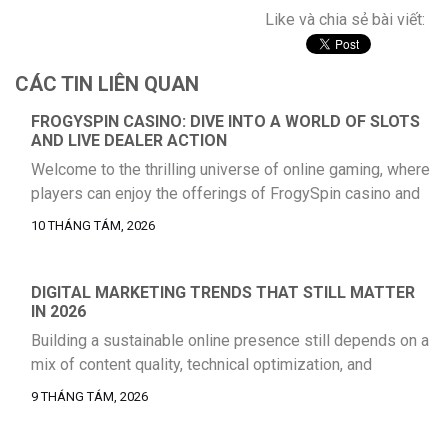
Like và chia sẻ bài viết:
CÁC TIN LIÊN QUAN
FROGYSPIN CASINO: DIVE INTO A WORLD OF SLOTS
AND LIVE DEALER ACTION
Welcome to the thrilling universe of online gaming, where
players can enjoy the offerings of FrogySpin casino and
explore an extensive array of slots and live dealer
10 THÁNG TÁM, 2026
options. This platform is designed to cater to both casual
players and high rollers, offering generous bonuses and
an engaging user experience. With an emphasis on
DIGITAL MARKETING TRENDS THAT STILL MATTER
IN 2026
security and […]
Building a sustainable online presence still depends on a
mix of content quality, technical optimization, and
consistent audience engagement. Businesses that rely
9 THÁNG TÁM, 2026
on a single acquisition channel usually run into volatility
sooner or later, which is why a balanced strategy remains