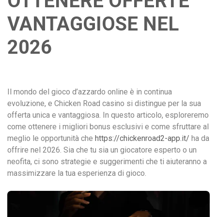
OTTENERE OFFERTE
VANTAGGIOSE NEL
2026
Il mondo del gioco d’azzardo online è in continua
evoluzione, e Chicken Road casino si distingue per la sua
offerta unica e vantaggiosa. In questo articolo, esploreremo
come ottenere i migliori bonus esclusivi e come sfruttare al
meglio le opportunità che
https://chickenroad2-app.it/
ha da
offrire nel 2026. Sia che tu sia un giocatore esperto o un
neofita, ci sono strategie e suggerimenti che ti aiuteranno a
massimizzare la tua esperienza di gioco.