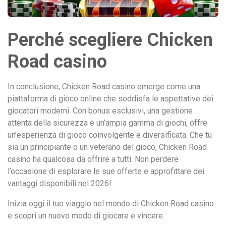
Perché scegliere Chicken
Road casino
In conclusione, Chicken Road casino emerge come una
piattaforma di gioco online che soddisfa le aspettative dei
giocatori moderni. Con bonus esclusivi, una gestione
attenta della sicurezza e un’ampia gamma di giochi, offre
un’esperienza di gioco coinvolgente e diversificata. Che tu
sia un principiante o un veterano del gioco, Chicken Road
casino ha qualcosa da offrire a tutti. Non perdere
l’occasione di esplorare le sue offerte e approfittare dei
vantaggi disponibili nel 2026!
Inizia oggi il tuo viaggio nel mondo di Chicken Road casino
e scopri un nuovo modo di giocare e vincere.