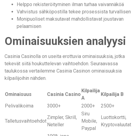
Helppo rekisteröityminen ilman turhaa vaivannäköä
Vahvistus sähköpostilla tekee prosessista turvallisen
Monipuoliset maksutavat mahdollistavat joustavan
pelaamisen
Ominaisuuksien analyysi
Casinia Casinolla on useita erottuvia ominaisuuksia, jotka
tekevät siitä houkuttelevan vaihtoehdon. Seuraavassa
taulukossa vertailemme Casinia Casinon ominaisuuksia
kilpailijoihin nähden.
Kilpailija
Ominaisuus
Casinia Casino
Kilpailija B
A
Pelivalikoima
3000+
2000+
2500+
Siru
Zimpler, Skrill,
Luottokortti,
Talletusvaihtoehdot
Mobile,
Neteller
Kryptovaluutat
Paypal