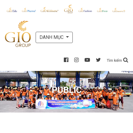
DANH MỤC
Tìm kiếm
PUBLIC
ious