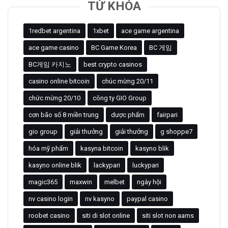
TỪ KHÓA
1redbet argentina
1xbet
ace game argentina
ace game casino
BC Game Korea
BC 게임
BC게임 카지노
best crypto casinos
casino online bitcoin
chúc mừng 20/11
chức mừng 20/10
công ty GIO Group
cơn bão số 8 miền trung
dược phẩm
fairpari
gio group
giải thưởng
giải thưởng
g shoppe7
hóa mỹ phẩm
kasyna bitcoin
kasyno blik
kasyno online blik
lackypari
luckypari
magic365
maxwin
melbet
ngày hội
nv casino login
nv kasyno
paypal casino
roobet casino
siti di slot online
siti slot non aams