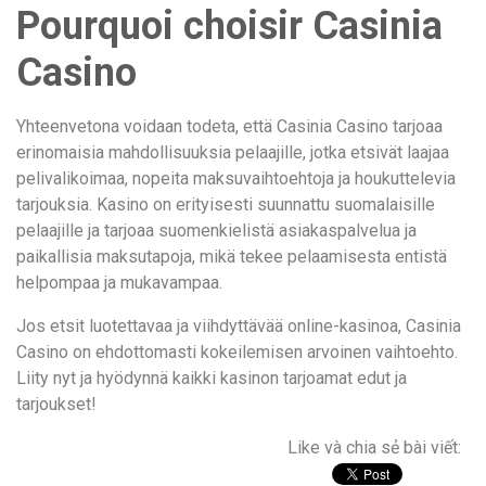
Pourquoi choisir Casinia
Casino
Yhteenvetona voidaan todeta, että Casinia Casino tarjoaa
erinomaisia mahdollisuuksia pelaajille, jotka etsivät laajaa
pelivalikoimaa, nopeita maksuvaihtoehtoja ja houkuttelevia
tarjouksia. Kasino on erityisesti suunnattu suomalaisille
pelaajille ja tarjoaa suomenkielistä asiakaspalvelua ja
paikallisia maksutapoja, mikä tekee pelaamisesta entistä
helpompaa ja mukavampaa.
Jos etsit luotettavaa ja viihdyttävää online-kasinoa, Casinia
Casino on ehdottomasti kokeilemisen arvoinen vaihtoehto.
Liity nyt ja hyödynnä kaikki kasinon tarjoamat edut ja
tarjoukset!
Like và chia sẻ bài viết: