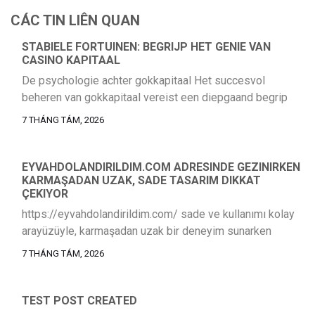
CÁC TIN LIÊN QUAN
STABIELE FORTUINEN: BEGRIJP HET GENIE VAN
CASINO KAPITAAL
De psychologie achter gokkapitaal Het succesvol
beheren van gokkapitaal vereist een diepgaand begrip
van de psychologische factoren die spelers beïnvloeden.
7 THÁNG TÁM, 2026
Emoties zoals hebzucht, angst en overmoed kunnen
leiden tot impulsieve beslissingen die het kapitaal snel
uithollen. Een rationele benadering, gebaseerd op
EYVAHDOLANDIRILDIM.COM ADRESINDE GEZINIRKEN
KARMAŞADAN UZAK, SADE TASARIM DIKKAT
strategie en discipline, is daarom essentieel om de kans
ÇEKIYOR
op stabiele winsten te vergroten […]
https://eyvahdolandirildim.com/ sade ve kullanımı kolay
arayüzüyle, karmaşadan uzak bir deneyim sunarken
içeriklere hızlı erişim sağlıyor.
7 THÁNG TÁM, 2026
TEST POST CREATED