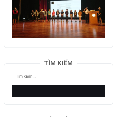
TÌM KIẾM
Tìm
kiếm
cho: