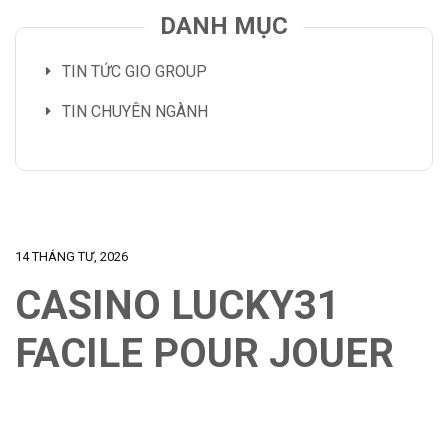
DANH MỤC
TIN TỨC GIO GROUP
TIN CHUYÊN NGÀNH
14 THÁNG TƯ, 2026
CASINO LUCKY31
FACILE POUR JOUER