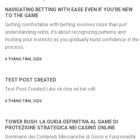
NAVIGATING BETTING WITH EASE EVEN IF YOU’RE NEW
TO THE GAME
Getting comfortable with betting involves more than just
understanding odds; it’s about recognizing patterns and
trusting your instincts as you gradually build confidence in the
process.
6 THÁNG TÁM, 2026
TEST POST CREATED
Test Post Created Like và chia sẻ bài viết:
6 THÁNG TÁM, 2026
TOWER RUSH: LA GUIDA DEFINITIVA AL GAME DI
PROTEZIONE STRATEGICA NEI CASINÒ ONLINE
Sommario dei Contenuti Meccaniche di Gioco e Funzionalità