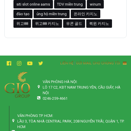
siti slot online aams
TDV miền trung
winum
đào tạo
ủng hộ miền trung
온라인 카지노
위고88
위고88 카지노
유콘 골드
퀵윈 카지노
LIÊN HỆ
|
GỬI MAIL CHO CHÚNG TÔI
VĂN PHÒNG HÀ NỘI:
LÔ 17 C2, KĐT NAM TRUNG YÊN, CẦU GIẤY, HÀ
NỘI
0246-259-4661
VĂN PHÒNG TP. HCM:
LẦU 3, TÒA NHÀ CENTRAL PARK, 208 NGUYỄN TRÃI, QUẬN 1, TP.
HCM