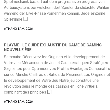
Spielmechanik basiert auf dem progressiven progressiven
Aufbausystem, bei welchem dort Spieler durchdachte Wahlen
während der Live-Phase vornehmen können. Jede einzelne
Spielrunde […]
6 THÁNG TÁM, 2026
PLAYME : LE GUIDE EXHAUSTIF DU GAME DE GAMING
NOUVELLE ÈRE
Sommaire Découvrez les Origines et le développement de
Votre Jeu Mécaniques de Jeu et Caractéristiques Stratégies
Gagnantes pour Optimiser vos Profits Avantages Comparatifs
sur ce Marché Chiffres et Ratios de Paiement Les Origines et
le développement de Votre Jeu Notre jeu constitue une
révolution dans le monde des casinos en ligne virtuels,
combinant des principes […]
6 THÁNG TÁM, 2026