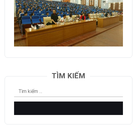
TÌM KIẾM
Tìm
kiếm
cho: