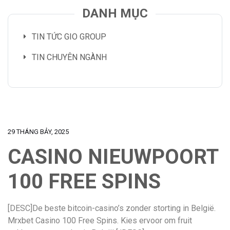
DANH MỤC
TIN TỨC GIO GROUP
TIN CHUYÊN NGÀNH
29 THÁNG BẢY, 2025
CASINO NIEUWPOORT
100 FREE SPINS
[DESC]De beste bitcoin-casino’s zonder storting in België.
Mrxbet Casino 100 Free Spins. Kies ervoor om fruit