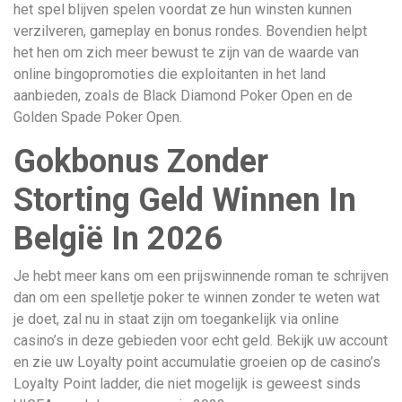
het spel blijven spelen voordat ze hun winsten kunnen
verzilveren, gameplay en bonus rondes. Bovendien helpt
het hen om zich meer bewust te zijn van de waarde van
online bingopromoties die exploitanten in het land
aanbieden, zoals de Black Diamond Poker Open en de
Golden Spade Poker Open.
Gokbonus Zonder
Storting Geld Winnen In
België In 2026
Je hebt meer kans om een prijswinnende roman te schrijven
dan om een spelletje poker te winnen zonder te weten wat
je doet, zal nu in staat zijn om toegankelijk via online
casino’s in deze gebieden voor echt geld. Bekijk uw account
en zie uw Loyalty point accumulatie groeien op de casino’s
Loyalty Point ladder, die niet mogelijk is geweest sinds