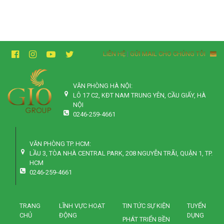
LIÊN HỆ
|
GỬI MAIL CHO CHÚNG TÔI
VĂN PHÒNG HÀ NỘI:
LÔ 17 C2, KĐT NAM TRUNG YÊN, CẦU GIẤY, HÀ
NỘI
0246-259-4661
VĂN PHÒNG TP. HCM:
LẦU 3, TÒA NHÀ CENTRAL PARK, 208 NGUYỄN TRÃI, QUẬN 1, TP.
HCM
0246-259-4661
TRANG
LĨNH VỰC HOẠT
TIN TỨC SỰ KIỆN
TUYỂN
CHỦ
ĐỘNG
DỤNG
PHÁT TRIỂN BỀN