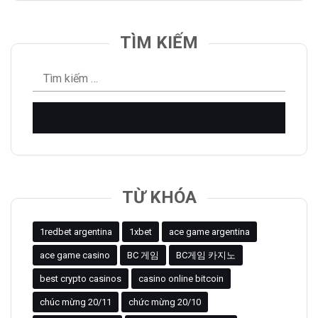
TÌM KIẾM
Tìm
kiếm
cho:
TỪ KHÓA
1redbet argentina
1xbet
ace game argentina
ace game casino
BC 게임
BC게임 카지노
best crypto casinos
casino online bitcoin
chúc mừng 20/11
chức mừng 20/10