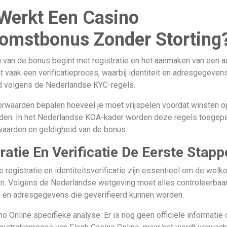
Werkt Een Casino
omstbonus Zonder Storting
 van de bonus begint met registratie en het aanmaken van een a
t vaak een verificatieproces, waarbij identiteit en adresgegeve
rd volgens de Nederlandse KYC-regels.
orwaarden bepalen hoeveel je moet vrijspelen voordat winsten
den. In het Nederlandse KOA-kader worden deze regels toegepas
aarden en geldigheid van de bonus.
ratie En Verificatie De Eerste Stapp
e registratie en identiteitsverificatie zijn essentieel om de we
n. Volgens de Nederlandse wetgeving moet alles controleerbaar 
n en adresgegevens die geverifieerd kunnen worden.
no Online specifieke analyse: Er is nog geen officiële informatie 