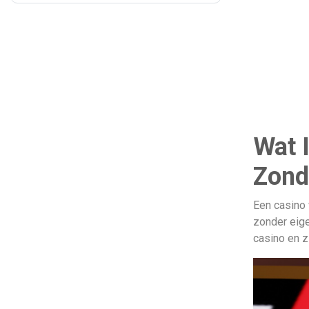
Wat 
Zond
Een casino
zonder eige
casino en z