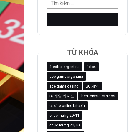
Tìm
kiếm
cho:
TỪ KHÓA
1redbet argentina
1xbet
ace game argentina
ace game casino
BC 게임
BC게임 카지노
best crypto casinos
casino online bitcoin
chúc mừng 20/11
chức mừng 20/10