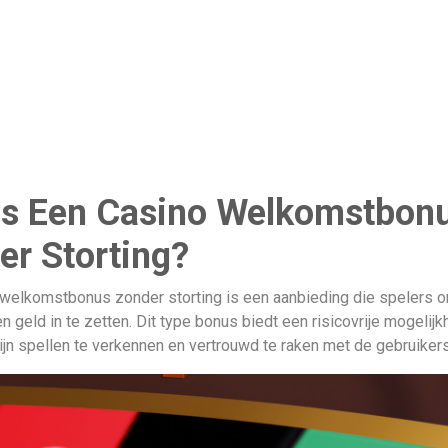
Is Een Casino Welkomstbon
er Storting?
 welkomstbonus zonder storting is een aanbieding die spelers 
n geld in te zetten. Dit type bonus biedt een risicovrije mogelij
ijn spellen te verkennen en vertrouwd te raken met de gebruike