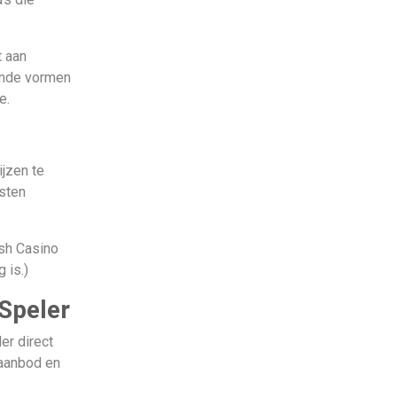
t aan
lende vormen
e.
ijzen te
sten
ash Casino
 is.)
 Speler
er direct
laanbod en