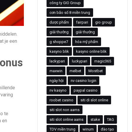
công ty GIO Group
cơn bão số 8 miền trung
dược phẩm
fairpari
gio group
giải thưởng
giải thưởng
middelen.
at je een
g shoppe7
hóa mỹ phẩm
kasyno blik
kasyno online blik
Bonus
lackypari
luckypari
magic365
maxwin
melbet
Mostbet
ngày hội
nv casino login
hillende
nv kasyno
paypal casino
rvaring
roobet casino
siti di slot online
siti slot non aams
o te
siti slot online aams
stake
TAG
n en
TDV miền trung
winum
đào tạo