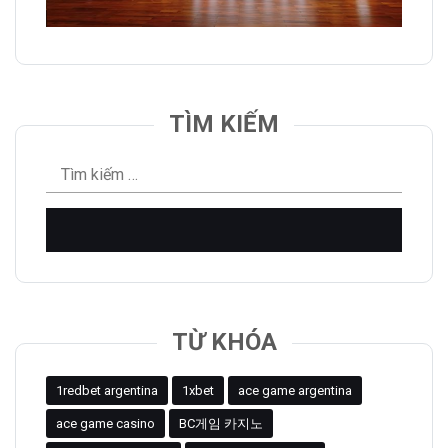
TÌM KIẾM
Tìm
kiếm
cho:
TỪ KHÓA
1redbet argentina
1xbet
ace game argentina
ace game casino
BC게임 카지노