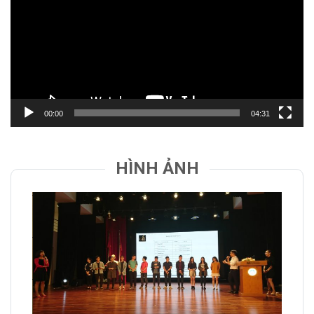
Video
00:00
04:31
HÌNH ẢNH