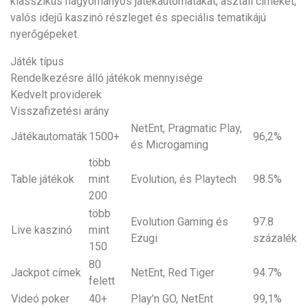
klasszikus hagyományos játékautomatákat, asztali címeket,
valós idejű kaszinó részleget és speciális tematikájú
nyerőgépeket.
Játék típus
Rendelkezésre álló játékok mennyisége
Kedvelt providerek
Visszafizetési arány
NetEnt, Pragmatic Play,
Játékautomaták
1500+
96,2%
és Microgaming
több
Table játékok
mint
Evolution, és Playtech
98.5%
200
több
Evolution Gaming és
97.8
Live kaszinó
mint
Ezugi
százalék
150
80
Jackpot címek
NetEnt, Red Tiger
94.7%
felett
Videó poker
40+
Play’n GO, NetEnt
99,1%