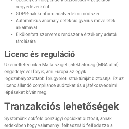
negyedévenként
GDPR-nak konform adatvédelmi módszer
Automatikus anomály detekció gyanús műveletek
alkalmával
Elkülönített szerveres rendszer a érzékeny adatok
tárolására
Licenc és reguláció
Üzemeltetésünk a Málta szigeti játékhatóság (MGA által)
engedélyével folyik, ami Európa az egyik
legszabályozottabb felügyeleti struktúráját biztosítja. Ez az
licenc állandó compliance auditokat és a játékosvédelmi
lépéseket kíván meg.
Tranzakciós lehetőségek
Systemünk sokféle pénzügyi opciókat biztosít, annak
érdekében hogy valamennyi felhasználó felfedezze a