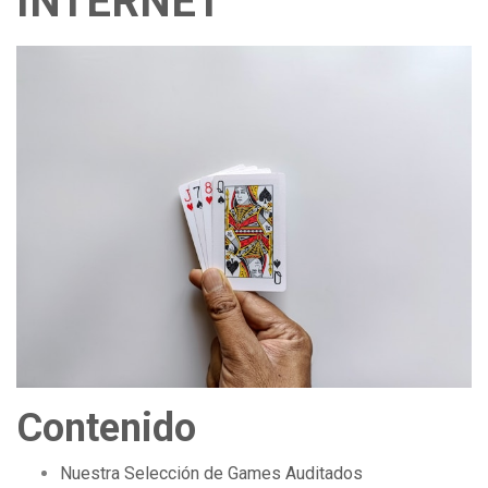
INTERNET
Contenido
Nuestra Selección de Games Auditados