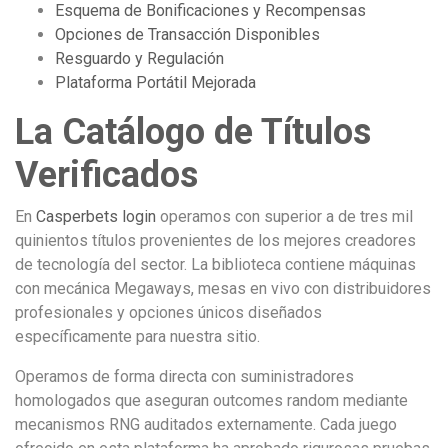
Esquema de Bonificaciones y Recompensas
Opciones de Transacción Disponibles
Resguardo y Regulación
Plataforma Portátil Mejorada
La Catálogo de Títulos
Verificados
En
Casperbets login
operamos con superior a de tres mil
quinientos títulos provenientes de los mejores creadores
de tecnología del sector. La biblioteca contiene máquinas
con mecánica Megaways, mesas en vivo con distribuidores
profesionales y opciones únicos diseñados
específicamente para nuestra sitio.
Operamos de forma directa con suministradores
homologados que aseguran outcomes random mediante
mecanismos RNG auditados externamente. Cada juego