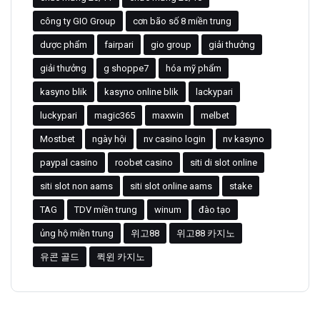
công ty GIO Group
cơn bão số 8 miền trung
dược phẩm
fairpari
gio group
giải thưởng
giải thưởng
g shoppe7
hóa mỹ phẩm
kasyno blik
kasyno online blik
lackypari
luckypari
magic365
maxwin
melbet
Mostbet
ngày hội
nv casino login
nv kasyno
paypal casino
roobet casino
siti di slot online
siti slot non aams
siti slot online aams
stake
TAG
TDV miền trung
winum
đào tạo
ủng hộ miền trung
위고88
위고88 카지노
유콘 골드
퀵윈 카지노