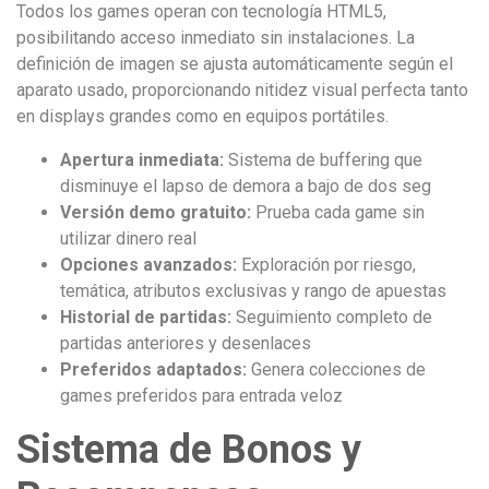
Todos los games operan con tecnología HTML5,
posibilitando acceso inmediato sin instalaciones. La
definición de imagen se ajusta automáticamente según el
aparato usado, proporcionando nitidez visual perfecta tanto
en displays grandes como en equipos portátiles.
Apertura inmediata:
Sistema de buffering que
disminuye el lapso de demora a bajo de dos seg
Versión demo gratuito:
Prueba cada game sin
utilizar dinero real
Opciones avanzados:
Exploración por riesgo,
temática, atributos exclusivas y rango de apuestas
Historial de partidas:
Seguimiento completo de
partidas anteriores y desenlaces
Preferidos adaptados:
Genera colecciones de
games preferidos para entrada veloz
Sistema de Bonos y