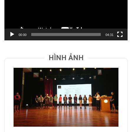
00:00
04:31
HÌNH ẢNH