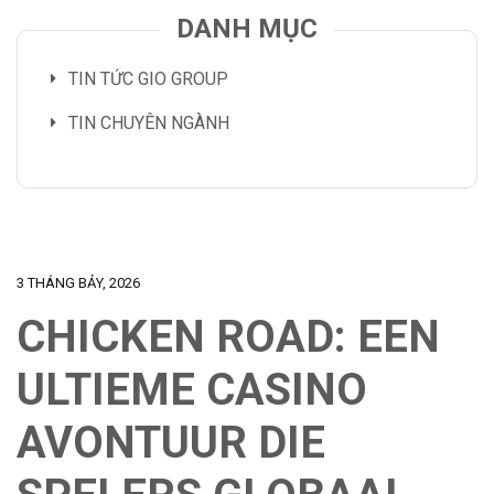
DANH MỤC
TIN TỨC GIO GROUP
TIN CHUYÊN NGÀNH
3 THÁNG BẢY, 2026
CHICKEN ROAD: EEN
ULTIEME CASINO
AVONTUUR DIE