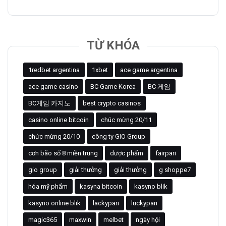
TỪ KHÓA
1redbet argentina
1xbet
ace game argentina
ace game casino
BC Game Korea
BC 게임
BC게임 카지노
best crypto casinos
casino online bitcoin
chúc mừng 20/11
chức mừng 20/10
công ty GIO Group
cơn bão số 8 miền trung
dược phẩm
fairpari
gio group
giải thưởng
giải thưởng
g shoppe7
hóa mỹ phẩm
kasyna bitcoin
kasyno blik
kasyno online blik
lackypari
luckypari
magic365
maxwin
melbet
ngày hội