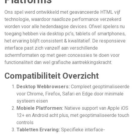
Ons spel werd ontwikkeld met geavanceerde HTML vijf
technologie, waardoor naadloze performance verzekerd
worden voor alle hedendaagse devices. Ofwel spelers nu
toegang hebben via desktop pc’s, tablets of smartphones,
het ervaring blijft consistent & kwalitatief. De responsieve
interface past zich vanzelf aan verschillende
schermformaten op met geen concessies te doen voor
functionaliteit dan wel grafische aantrekkingskracht.
Compatibiliteit Overzicht
Desktop Webbrowsers:
Compleet geoptimaliseerde
voor Chrome, Firefox, Safari en Edge door minimale
systeem eisen
Mobiele Platformen:
Natieve support van Apple iOS
12+ en Android acht plus, met geoptimaliseerde touch
controls
Tabletten Ervaring:
Specifieke interface-