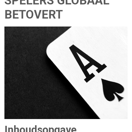
SPELERS GLOBAAL
BETOVERT
Inhoudsopgave