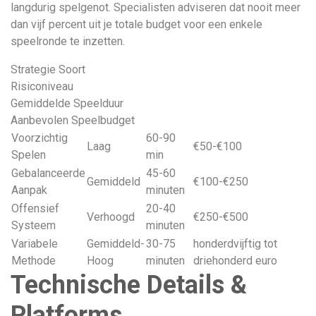
langdurig spelgenot. Specialisten adviseren dat nooit meer
dan vijf percent uit je totale budget voor een enkele
speelronde te inzetten.
Strategie Soort
Risiconiveau
Gemiddelde Speelduur
Aanbevolen Speelbudget
Voorzichtig
60-90
Laag
€50-€100
Spelen
min
Gebalanceerde
45-60
Gemiddeld
€100-€250
Aanpak
minuten
Offensief
20-40
Verhoogd
€250-€500
Systeem
minuten
Variabele
Gemiddeld-
30-75
honderdvijftig tot
Methode
Hoog
minuten
driehonderd euro
Technische Details &
Platforms