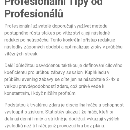
Profesionální Tipy od
Profesionálů
Profesionální uživatelé doporučují využívat metodu
postupného růstu stakes po vítězství a její následné
redukci po neúspěchu. Tento konkrétní přístup redukuje
následky záporných období a optimalizuje zisky v průběhu
vítězných streak.
Další důležitou osvědčenou taktikou je definování cílového
koeficientu pro určitou zábavy session. Kupříkladu v
průběhu evening zábavy se cílte jen na násobitele 2-4x s
velkou pravděpodobností zdaru, což právě vede k
konstantním, i když nižším profitům.
Podstatou k trvalému zdaru je disciplína hráče a schopnost
vystoupit s ziskem. Statistiky ukazují, že hráči, kteří si
definují denní limity a striktně je dodržují, vykazují vyšších
výsledků než ti hráči, jenž provozují hru bez plánu.