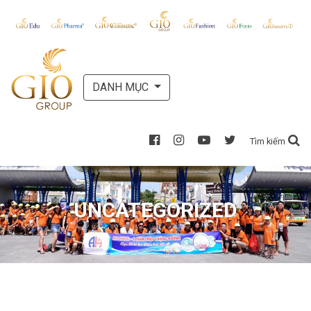
DANH MỤC
Tìm kiếm
UNCATEGORIZED
ious