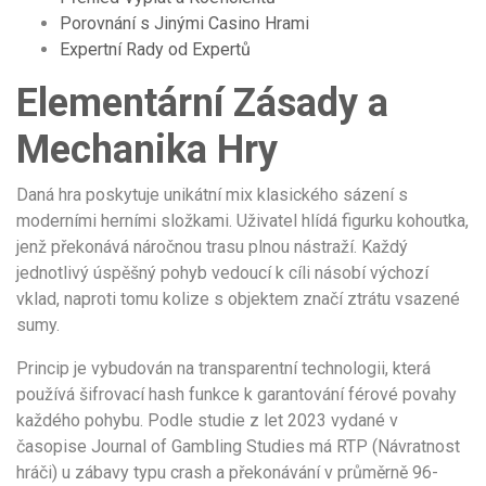
Porovnání s Jinými Casino Hrami
Expertní Rady od Expertů
Elementární Zásady a
Mechanika Hry
Daná hra poskytuje unikátní mix klasického sázení s
moderními herními složkami. Uživatel hlídá figurku kohoutka,
jenž překonává náročnou trasu plnou nástraží. Každý
jednotlivý úspěšný pohyb vedoucí k cíli násobí výchozí
vklad, naproti tomu kolize s objektem značí ztrátu vsazené
sumy.
Princip je vybudován na transparentní technologii, která
používá šifrovací hash funkce k garantování férové povahy
každého pohybu. Podle studie z let 2023 vydané v
časopise Journal of Gambling Studies má RTP (Návratnost
hráči) u zábavy typu crash a překonávání v průměrně 96-