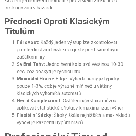
každém jednotlivém momentě pro získání zisku nebo
prolongování v hazardu.
Přednosti Oproti Klasickým
Titulům
Férovost:
Každý jeden výstup lze zkontrolovat
prostřednictvím hash kódu ještě před samotným
začátkem hry
Svižná Tahy:
Jedno herní kolo trvá většinou 10-30
sec, což poskytuje rychlou hru
Minimální House Edge:
Výhoda herny je typicky
pouze 1-3%, což je výrazně míň než u většiny
klasických výherních automatů
Herní Komplexnost:
Ostřílení účastníci můžou
aplikovat statistické přístupy k maximalizaci výher
Flexibilní Sázky:
Široký škála nejnižších a max vkladů
vyhovuje každému typům hráčů