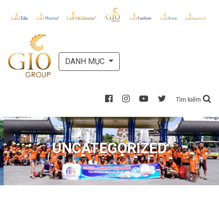
DANH MỤC
Tìm kiếm
UNCATEGORIZED
ious