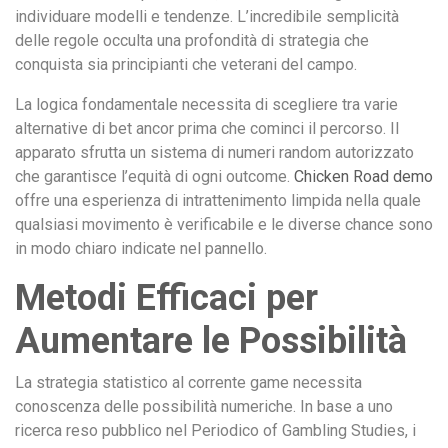
individuare modelli e tendenze. L’incredibile semplicità
delle regole occulta una profondità di strategia che
conquista sia principianti che veterani del campo.
La logica fondamentale necessita di scegliere tra varie
alternative di bet ancor prima che cominci il percorso. Il
apparato sfrutta un sistema di numeri random autorizzato
che garantisce l’equità di ogni outcome.
Chicken Road demo
offre una esperienza di intrattenimento limpida nella quale
qualsiasi movimento è verificabile e le diverse chance sono
in modo chiaro indicate nel pannello.
Metodi Efficaci per
Aumentare le Possibilità
La strategia statistico al corrente game necessita
conoscenza delle possibilità numeriche. In base a uno
ricerca reso pubblico nel Periodico of Gambling Studies, i