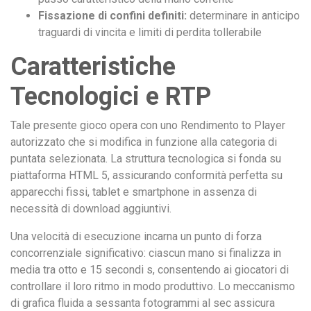
Fissazione di confini definiti:
determinare in anticipo
traguardi di vincita e limiti di perdita tollerabile
Caratteristiche
Tecnologici e RTP
Tale presente gioco opera con uno Rendimento to Player
autorizzato che si modifica in funzione alla categoria di
puntata selezionata. La struttura tecnologica si fonda su
piattaforma HTML 5, assicurando conformità perfetta su
apparecchi fissi, tablet e smartphone in assenza di
necessità di download aggiuntivi.
Una velocità di esecuzione incarna un punto di forza
concorrenziale significativo: ciascun mano si finalizza in
media tra otto e 15 secondi s, consentendo ai giocatori di
controllare il loro ritmo in modo produttivo. Lo meccanismo
di grafica fluida a sessanta fotogrammi al sec assicura