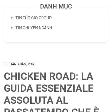
DANH MỤC
TIN TỨC GIO GROUP
TIN CHUYÊN NGÀNH
30 THÁNG NĂM, 2026
CHICKEN ROAD: LA
GUIDA ESSENZIALE
ASSOLUTA AL