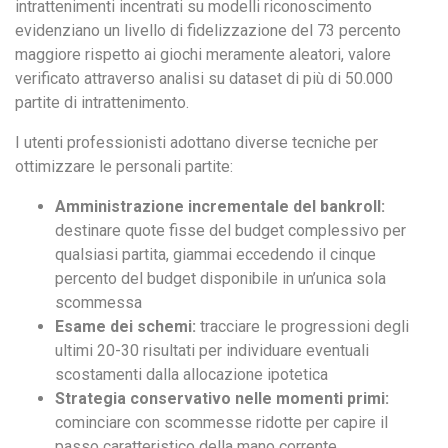
intrattenimenti incentrati su modelli riconoscimento
evidenziano un livello di fidelizzazione del 73 percento
maggiore rispetto ai giochi meramente aleatori, valore
verificato attraverso analisi su dataset di più di 50.000
partite di intrattenimento.
I utenti professionisti adottano diverse tecniche per
ottimizzare le personali partite:
Amministrazione incrementale del bankroll:
destinare quote fisse del budget complessivo per
qualsiasi partita, giammai eccedendo il cinque
percento del budget disponibile in un’unica sola
scommessa
Esame dei schemi:
tracciare le progressioni degli
ultimi 20-30 risultati per individuare eventuali
scostamenti dalla allocazione ipotetica
Strategia conservativo nelle momenti primi:
cominciare con scommesse ridotte per capire il
passo caratteristico della mano corrente