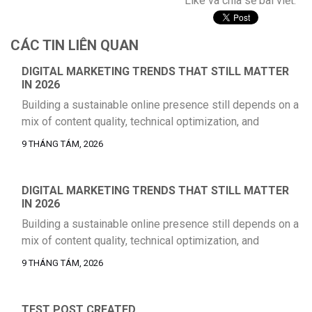
Like và chia sẻ bài viết:
CÁC TIN LIÊN QUAN
DIGITAL MARKETING TRENDS THAT STILL MATTER
IN 2026
Building a sustainable online presence still depends on a
mix of content quality, technical optimization, and
consistent audience engagement. Businesses that rely
9 THÁNG TÁM, 2026
on a single acquisition channel usually run into volatility
sooner or later, which is why a balanced strategy remains
the safer long-term choice. For teams reviewing their
DIGITAL MARKETING TRENDS THAT STILL MATTER
IN 2026
current acquisition model, it helps to […]
Building a sustainable online presence still depends on a
mix of content quality, technical optimization, and
consistent audience engagement. Businesses that rely
9 THÁNG TÁM, 2026
on a single acquisition channel usually run into volatility
sooner or later, which is why a balanced strategy remains
the safer long-term choice. For teams reviewing their
TEST POST CREATED