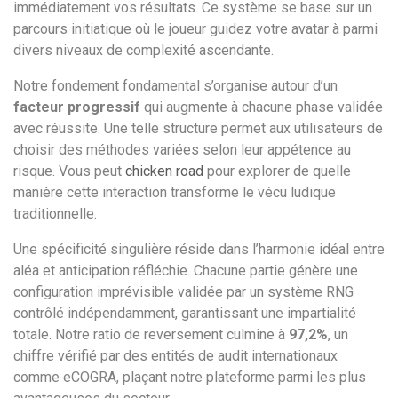
immédiatement vos résultats. Ce système se base sur un
parcours initiatique où le joueur guidez votre avatar à parmi
divers niveaux de complexité ascendante.
Notre fondement fondamental s’organise autour d’un
facteur progressif
qui augmente à chacune phase validée
avec réussite. Une telle structure permet aux utilisateurs de
choisir des méthodes variées selon leur appétence au
risque. Vous peut
chicken road
pour explorer de quelle
manière cette interaction transforme le vécu ludique
traditionnelle.
Une spécificité singulière réside dans l’harmonie idéal entre
aléa et anticipation réfléchie. Chacune partie génère une
configuration imprévisible validée par un système RNG
contrôlé indépendamment, garantissant une impartialité
totale. Notre ratio de reversement culmine à
97,2%
, un
chiffre vérifié par des entités de audit internationaux
comme eCOGRA, plaçant notre plateforme parmi les plus