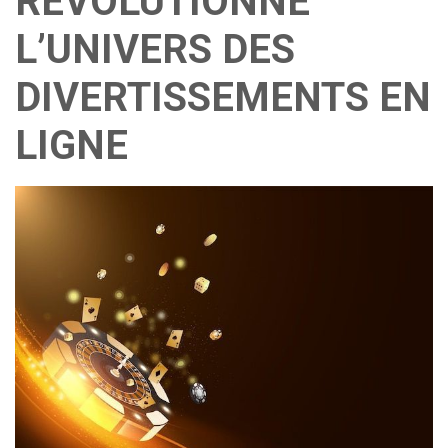
RÉVOLUTIONNE
L’UNIVERS DES
DIVERTISSEMENTS EN
LIGNE