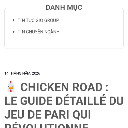
DANH MỤC
TIN TỨC GIO GROUP
TIN CHUYÊN NGÀNH
14 THÁNG NĂM, 2026
CHICKEN ROAD :
LE GUIDE DÉTAILLÉ DU
JEU DE PARI QUI