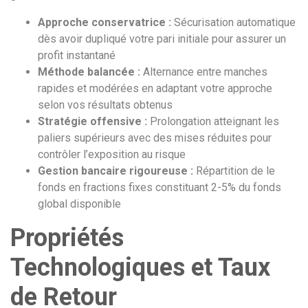
Approche conservatrice :
Sécurisation automatique
dès avoir dupliqué votre pari initiale pour assurer un
profit instantané
Méthode balancée :
Alternance entre manches
rapides et modérées en adaptant votre approche
selon vos résultats obtenus
Stratégie offensive :
Prolongation atteignant les
paliers supérieurs avec des mises réduites pour
contrôler l’exposition au risque
Gestion bancaire rigoureuse :
Répartition de le
fonds en fractions fixes constituant 2-5% du fonds
global disponible
Propriétés
Technologiques et Taux
de Retour