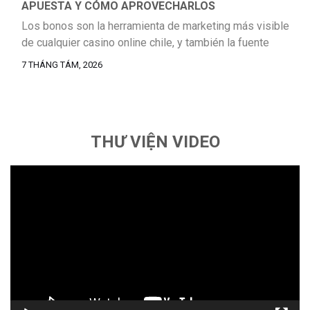
APUESTA Y CÓMO APROVECHARLOS
Los bonos son la herramienta de marketing más visible
de cualquier casino online chile, y también la fuente
número uno de malentendidos entre los jugadores. Un
7 THÁNG TÁM, 2026
bono bien elegido y bien utilizado puede duplicar tu
tiempo de juego; uno aceptado a ciegas puede bloquear
tus retiros durante semanas. Esta guía desarma cada tipo
de bono, […]
THƯ VIỆN VIDEO
Trình
chơi
Video