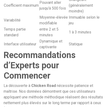
Pouvant aller
Coefficient maximum
(généralement
jusqu’à 500 fois
moindre)
Moyenne-élevée
Immuable selon le
Variabilité
modifiable
jeu
Temps partie
entre 2 et 5
1 à 3 minutes
standard
minutes
Dynamique et
Interface utilisateur
Statique
captivante
Recommandations
d’Experts pour
Commencer
La découverte à
Chicken Road
nécessite patience et
maîtrise. Nos données démontrent que ces utilisateurs
appliquant une méthode méthodique réalisent des résultats
nettement plus élevés sur le long terme par rapport à ceux