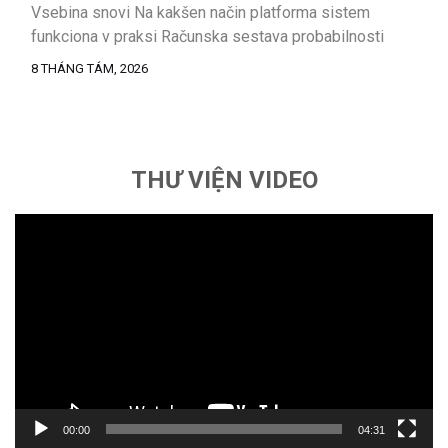
Vsebina snovi Na kakšen način platforma sistem
funkciona v praksi Računska sestava probabilnosti
Preverjena igričarska pristop Pregled raznočnih
8 THÁNG TÁM, 2026
konfiguracije Iz kakšnega razloga uporabniki preferirajo
nas Kakšno naša sistem deluje v praksi Takoj ko
poženete to aplikacijo, ploščica prične svoj pot z vrha
triangularne zgradbe, pri čemer se sooči s ovire,
THƯ VIỆN VIDEO
nameščenimi v piramidni postavitvi. Vsak […]
Trình
chơi
Video
00:00
04:31