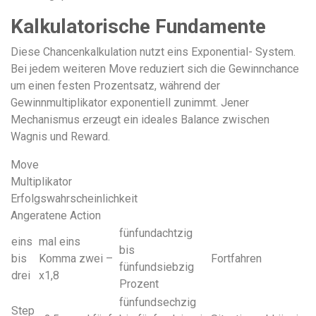
Kalkulatorische Fundamente
Diese Chancenkalkulation nutzt eins Exponential- System.
Bei jedem weiteren Move reduziert sich die Gewinnchance
um einen festen Prozentsatz, während der
Gewinnmultiplikator exponentiell zunimmt. Jener
Mechanismus erzeugt ein ideales Balance zwischen
Wagnis und Reward.
Move
Multiplikator
Erfolgswahrscheinlichkeit
Angeratene Action
fünfundachtzig
eins
mal eins
bis
bis
Komma zwei –
Fortfahren
fünfundsiebzig
drei
x1,8
Prozent
fünfundsechzig
Step