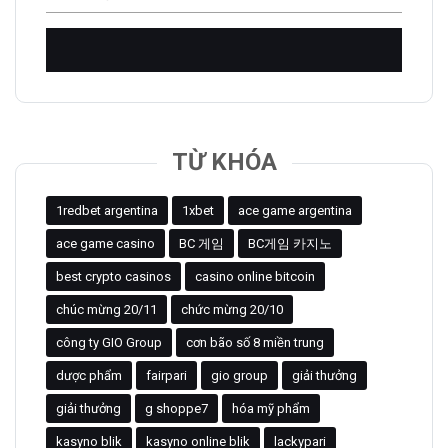
kiếm
cho:
TỪ KHÓA
1redbet argentina
1xbet
ace game argentina
ace game casino
BC 게임
BC게임 카지노
best crypto casinos
casino online bitcoin
chúc mừng 20/11
chức mừng 20/10
công ty GIO Group
cơn bão số 8 miền trung
dược phẩm
fairpari
gio group
giải thưởng
giải thưởng
g shoppe7
hóa mỹ phẩm
kasyno blik
kasyno online blik
lackypari