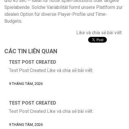
und 45 sec – ideal für flotte Spiel-Sessions oder längere
Spielabende. Solche Variabilität formt unsere Plattform zur
idealen Option für diverse Player-Profile und Time-
Budgets.
Like và chia sẻ bài viết:
CÁC TIN LIÊN QUAN
TEST POST CREATED
Test Post Created Like và chia sẻ bài viết:
9 THÁNG TÁM, 2026
TEST POST CREATED
Test Post Created Like và chia sẻ bài viết:
9 THÁNG TÁM, 2026