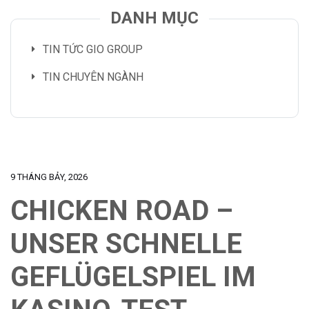
DANH MỤC
TIN TỨC GIO GROUP
TIN CHUYÊN NGÀNH
9 THÁNG BẢY, 2026
CHICKEN ROAD –
UNSER SCHNELLE
GEFLÜGELSPIEL IM