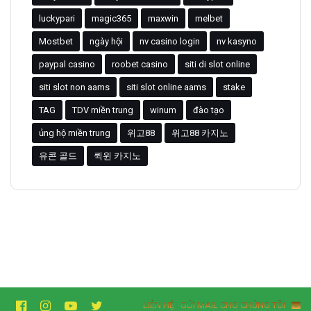
luckypari
magic365
maxwin
melbet
Mostbet
ngày hội
nv casino login
nv kasyno
paypal casino
roobet casino
siti di slot online
siti slot non aams
siti slot online aams
stake
TAG
TDV miền trung
winum
đào tạo
ủng hộ miền trung
위고88
위고88 카지노
유콘 골드
퀵윈 카지노
LIÊN HỆ
|
GỬI MAIL CHO CHÚNG TÔI