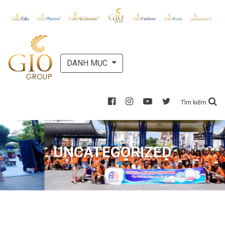
DANH MỤC
Tìm kiếm
UNCATEGORIZED
ious