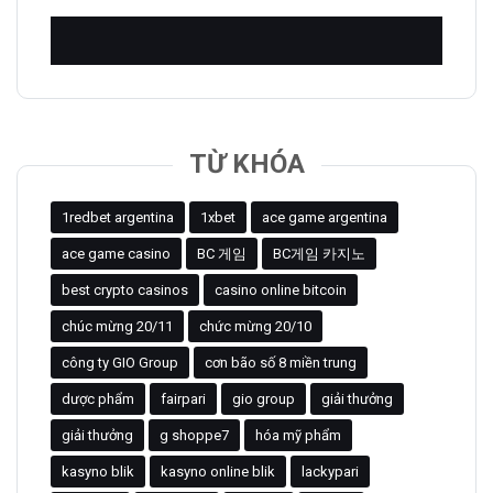
cho:
TỪ KHÓA
1redbet argentina
1xbet
ace game argentina
ace game casino
BC 게임
BC게임 카지노
best crypto casinos
casino online bitcoin
chúc mừng 20/11
chức mừng 20/10
công ty GIO Group
cơn bão số 8 miền trung
dược phẩm
fairpari
gio group
giải thưởng
giải thưởng
g shoppe7
hóa mỹ phẩm
kasyno blik
kasyno online blik
lackypari