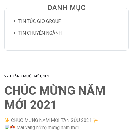
DANH MỤC
TIN TỨC GIO GROUP
TIN CHUYÊN NGÀNH
22 THÁNG MƯỜI MỘT, 2025
CHÚC MỪNG NĂM
MỚI 2021
CHÚC MỪNG NĂM MỚI TÂN SỬU 2021
Mai vàng nở rộ mừng năm mới