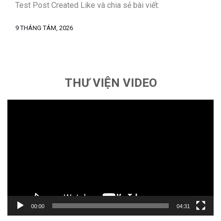
current acquisition model, it helps to […]
Test Post Created Like và chia sẻ bài viết:
9 THÁNG TÁM, 2026
THƯ VIỆN VIDEO
Trình
chơi
Video
00:00
04:31