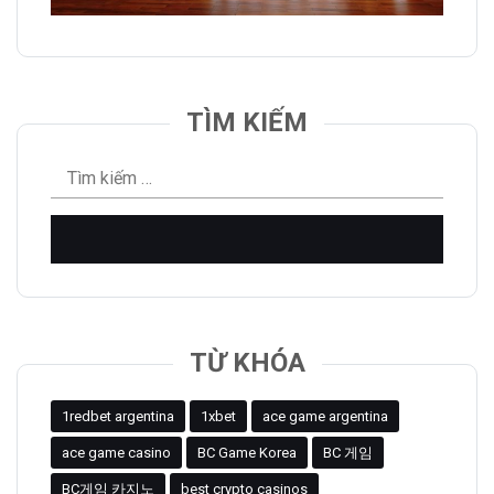
TÌM KIẾM
Tìm
kiếm
cho:
TỪ KHÓA
1redbet argentina
1xbet
ace game argentina
ace game casino
BC Game Korea
BC 게임
BC게임 카지노
best crypto casinos