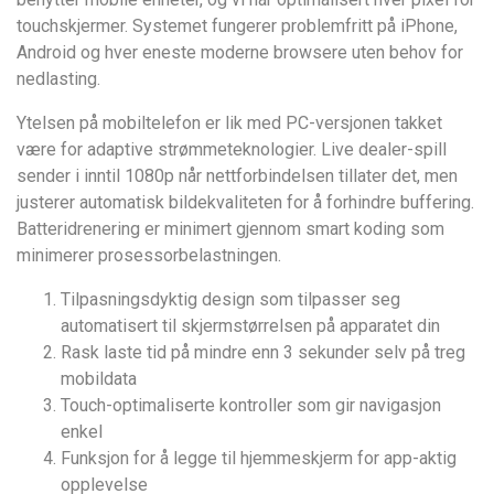
touchskjermer. Systemet fungerer problemfritt på iPhone,
Android og hver eneste moderne browsere uten behov for
nedlasting.
Ytelsen på mobiltelefon er lik med PC-versjonen takket
være for adaptive strømmeteknologier. Live dealer-spill
sender i inntil 1080p når nettforbindelsen tillater det, men
justerer automatisk bildekvaliteten for å forhindre buffering.
Batteridrenering er minimert gjennom smart koding som
minimerer prosessorbelastningen.
Tilpasningsdyktig design som tilpasser seg
automatisert til skjermstørrelsen på apparatet din
Rask laste tid på mindre enn 3 sekunder selv på treg
mobildata
Touch-optimaliserte kontroller som gir navigasjon
enkel
Funksjon for å legge til hjemmeskjerm for app-aktig
opplevelse