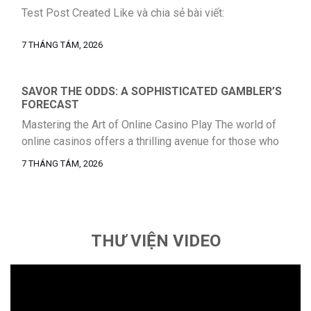
Test Post Created Like và chia sẻ bài viết:
7 THÁNG TÁM, 2026
SAVOR THE ODDS: A SOPHISTICATED GAMBLER’S
FORECAST
Mastering the Art of Online Casino Play The world of
online casinos offers a thrilling avenue for those who
appreciate strategy and the potential for significant wins.
7 THÁNG TÁM, 2026
A sophisticated gambler approaches real money play not
just as a pastime, but as a calculated endeavor, and for
those seeking an exceptional experience, level up casino
is […]
THƯ VIỆN VIDEO
Trình
chơi
Video