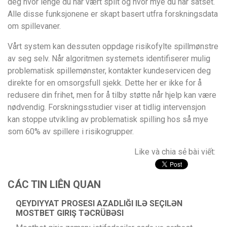
deg hvor lenge du har vært spilt og hvor mye du har satset.
Alle disse funksjonene er skapt basert utfra forskningsdata
om spillevaner.
Vårt system kan dessuten oppdage risikofylte spillmønstre
av seg selv. Når algoritmen systemets identifiserer mulig
problematisk spillemønster, kontakter kundeservicen deg
direkte for en omsorgsfull sjekk. Dette her er ikke for å
redusere din frihet, men for å tilby støtte når hjelp kan være
nødvendig. Forskningsstudier viser at tidlig intervensjon
kan stoppe utvikling av problematisk spilling hos så mye
som 60% av spillere i risikogrupper.
Like và chia sẻ bài viết:
CÁC TIN LIÊN QUAN
QEYDIYYAT PROSESI AZADLIĞI ILƏ SEÇILƏN
MOSTBET GIRIŞ TƏCRÜBƏSI