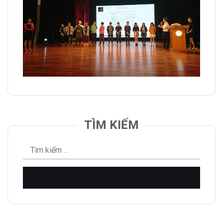
TÌM KIẾM
Tìm
kiếm
cho: