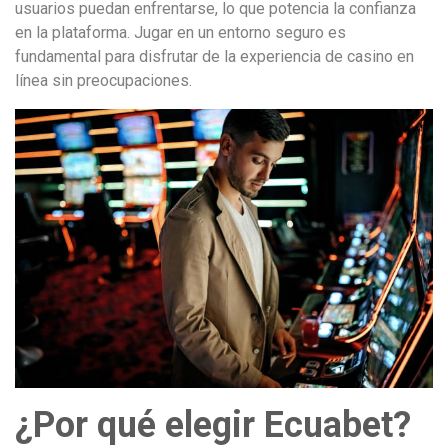
usuarios puedan enfrentarse, lo que potencia la confianza
en la plataforma. Jugar en un entorno seguro es
fundamental para disfrutar de la experiencia de casino en
línea sin preocupaciones.
¿Por qué elegir Ecuabet?