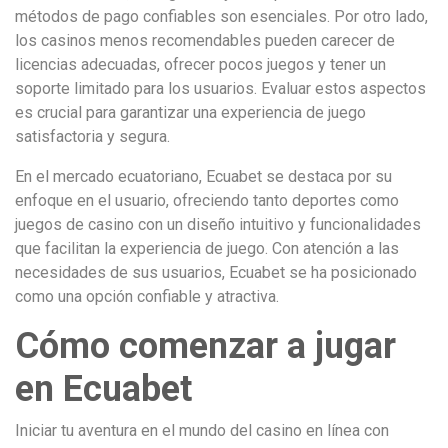
métodos de pago confiables son esenciales. Por otro lado,
los casinos menos recomendables pueden carecer de
licencias adecuadas, ofrecer pocos juegos y tener un
soporte limitado para los usuarios. Evaluar estos aspectos
es crucial para garantizar una experiencia de juego
satisfactoria y segura.
En el mercado ecuatoriano, Ecuabet se destaca por su
enfoque en el usuario, ofreciendo tanto deportes como
juegos de casino con un diseño intuitivo y funcionalidades
que facilitan la experiencia de juego. Con atención a las
necesidades de sus usuarios, Ecuabet se ha posicionado
como una opción confiable y atractiva.
Cómo comenzar a jugar
en Ecuabet
Iniciar tu aventura en el mundo del casino en línea con