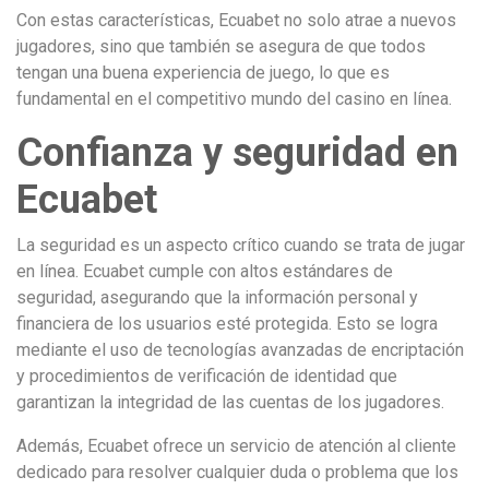
Con estas características, Ecuabet no solo atrae a nuevos
jugadores, sino que también se asegura de que todos
tengan una buena experiencia de juego, lo que es
fundamental en el competitivo mundo del casino en línea.
Confianza y seguridad en
Ecuabet
La seguridad es un aspecto crítico cuando se trata de jugar
en línea. Ecuabet cumple con altos estándares de
seguridad, asegurando que la información personal y
financiera de los usuarios esté protegida. Esto se logra
mediante el uso de tecnologías avanzadas de encriptación
y procedimientos de verificación de identidad que
garantizan la integridad de las cuentas de los jugadores.
Además, Ecuabet ofrece un servicio de atención al cliente
dedicado para resolver cualquier duda o problema que los