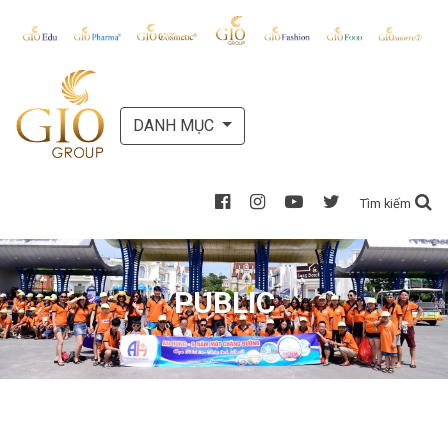
DANH MỤC
Tìm kiếm
PUBLIC
ious