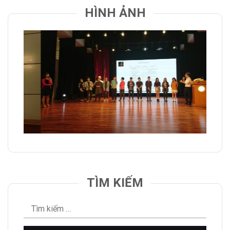
HÌNH ẢNH
TÌM KIẾM
Tìm
kiếm