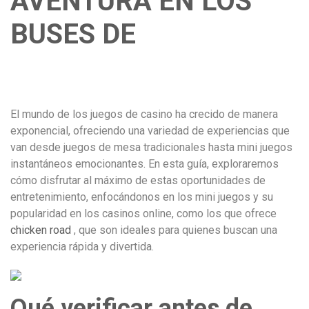
AVENTURA EN LOS
BUSES DE
El mundo de los juegos de casino ha crecido de manera
exponencial, ofreciendo una variedad de experiencias que
van desde juegos de mesa tradicionales hasta mini juegos
instantáneos emocionantes. En esta guía, exploraremos
cómo disfrutar al máximo de estas oportunidades de
entretenimiento, enfocándonos en los mini juegos y su
popularidad en los casinos online, como los que ofrece
chicken road
, que son ideales para quienes buscan una
experiencia rápida y divertida.
Qué verificar antes de