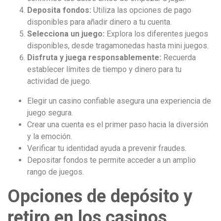
Deposita fondos:
Utiliza las opciones de pago
disponibles para añadir dinero a tu cuenta.
Selecciona un juego:
Explora los diferentes juegos
disponibles, desde tragamonedas hasta mini juegos.
Disfruta y juega responsablemente:
Recuerda
establecer límites de tiempo y dinero para tu
actividad de juego.
Elegir un casino confiable asegura una experiencia de
juego segura.
Crear una cuenta es el primer paso hacia la diversión
y la emoción.
Verificar tu identidad ayuda a prevenir fraudes.
Depositar fondos te permite acceder a un amplio
rango de juegos.
Opciones de depósito y
retiro en los casinos