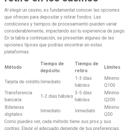
Al elegir un casino, es fundamental conocer las opciones
que ofrecen para depositar y retirar fondos. Las
condiciones y tiempos de procesamiento pueden variar
considerablemente, impactando así tu experiencia de juego.
En la tabla a continuación, se presentan algunas de las
opciones típicas que podrías encontrar en estas
plataformas:
Tiempo de
Tiempo de
Método
Límites
depósito
retiro
1-3 días
Mínimo
Tarjeta de crédito
Inmediato
hábiles
Q100
Transferencia
3-5 días
Mínimo
1-2 días hábiles
bancaria
hábiles
Q200
Billeteras
Mínimo
Inmediato
Inmediato
digitales
Q50
Como puedes ver, cada método tiene sus pros y sus
contras. Elegir el adecuado depende de tus preferencias