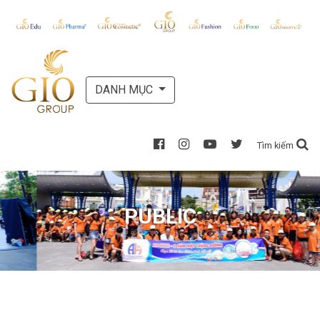
DANH MỤC
Tìm kiếm
PUBLIC
ious