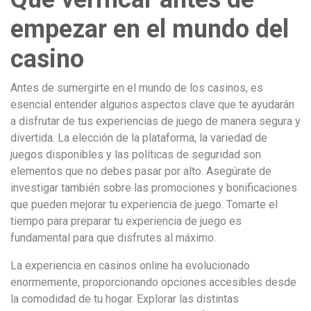
empezar en el mundo del
casino
Antes de sumergirte en el mundo de los casinos, es
esencial entender algunos aspectos clave que te ayudarán
a disfrutar de tus experiencias de juego de manera segura y
divertida. La elección de la plataforma, la variedad de
juegos disponibles y las políticas de seguridad son
elementos que no debes pasar por alto. Asegúrate de
investigar también sobre las promociones y bonificaciones
que pueden mejorar tu experiencia de juego. Tomarte el
tiempo para preparar tu experiencia de juego es
fundamental para que disfrutes al máximo.
La experiencia en casinos online ha evolucionado
enormemente, proporcionando opciones accesibles desde
la comodidad de tu hogar. Explorar las distintas