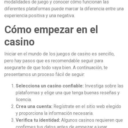
modalidades de juego y conocer cómo funcionan las
diferentes plataformas puede marcar la diferencia entre una
experiencia positiva y una negativa.
Cómo empezar en el
casino
Iniciar en el mundo de los juegos de casino es sencillo,
pero hay pasos que es recomendable seguir para
asegurarte de que todo vaya bien. A continuación, te
presentamos un proceso fácil de seguir:
Selecciona un casino confiable:
Investiga sobre las
plataformas y elige una que tenga buenas reseñas y
licencia.
Crea una cuenta:
Regístrate en el sitio web elegido
y proporciona la información necesaria.
Verifica tu identidad:
Algunos casinos requieren que
confirmes tus datos antes de empezar a jugar.