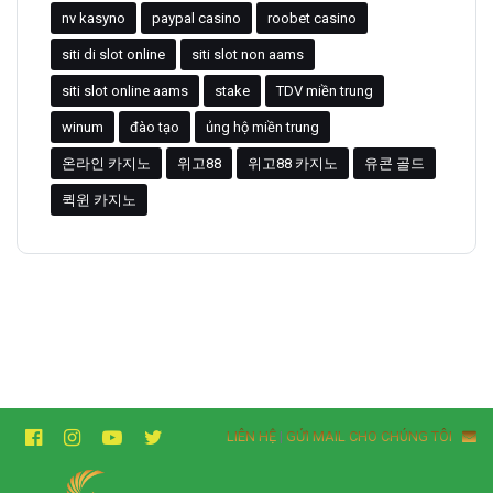
nv kasyno
paypal casino
roobet casino
siti di slot online
siti slot non aams
siti slot online aams
stake
TDV miền trung
winum
đào tạo
ủng hộ miền trung
온라인 카지노
위고88
위고88 카지노
유콘 골드
퀵윈 카지노
LIÊN HỆ
|
GỬI MAIL CHO CHÚNG TÔI