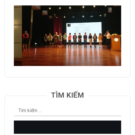
TÌM KIẾM
Tìm
kiếm
cho: