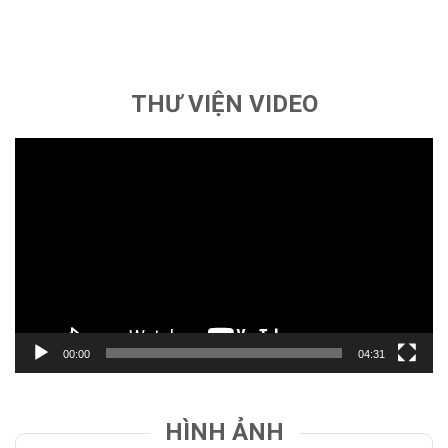
Understanding the odds of various casino games is
fundamental. Whether you’re engaging with online slots or
live dealer games, a grasp of probability will inform your
betting decisions, and […]
THƯ VIỆN VIDEO
Trình
chơi
Video
00:00
04:31
HÌNH ẢNH