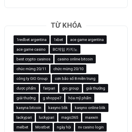
TỪ KHÓA
1redbet argentina
1xbet
ace game argentina
ace game casino
BC게임 카지노
best crypto casinos
casino online bitcoin
chúc mừng 20/11
chức mừng 20/10
công ty GIO Group
cơn bão số 8 miền trung
dược phẩm
fairpari
gio group
giải thưởng
giải thưởng
g shoppe7
hóa mỹ phẩm
kasyna bitcoin
kasyno blik
kasyno online blik
lackypari
luckypari
magic365
maxwin
melbet
Mostbet
ngày hội
nv casino login