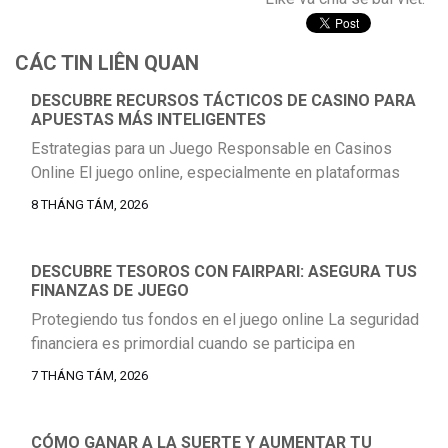
CÁC TIN LIÊN QUAN
DESCUBRE RECURSOS TÁCTICOS DE CASINO PARA
APUESTAS MÁS INTELIGENTES
Estrategias para un Juego Responsable en Casinos
Online El juego online, especialmente en plataformas
como https://caposino-arg.com/, puede ser una fuente
8 THÁNG TÁM, 2026
de entretenimiento si se aborda con la mentalidad
correcta. Implementar estrategias de juego responsable
es fundamental para asegurar que la experiencia sea
DESCUBRE TESOROS CON FAIRPARI: ASEGURA TUS
FINANZAS DE JUEGO
positiva y no derive en problemas. Esto implica
establecer límites claros de tiempo […]
Protegiendo tus fondos en el juego online La seguridad
financiera es primordial cuando se participa en
actividades de juego en línea. Elegir plataformas de
7 THÁNG TÁM, 2026
confianza y comprender las medidas de protección
disponibles son pasos esenciales para garantizar que tu
experiencia sea tanto emocionante como segura. Esto
CÓMO GANAR A LA SUERTE Y AUMENTAR TU