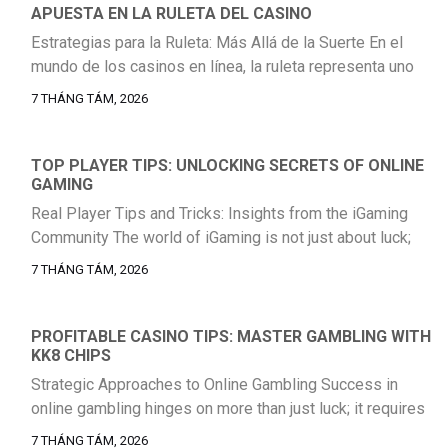
APUESTA EN LA RULETA DEL CASINO
implica familiarizarse con las políticas de la plataforma y
[…]
Estrategias para la Ruleta: Más Allá de la Suerte En el
mundo de los casinos en línea, la ruleta representa uno
de los juegos más icónicos y emocionantes. Si bien la
7 THÁNG TÁM, 2026
suerte juega un papel fundamental, existen estrategias
que pueden ayudarte a gestionar tu juego y
potencialmente aumentar tus ganancias. Comprender las
TOP PLAYER TIPS: UNLOCKING SECRETS OF ONLINE
GAMING
probabilidades de cada […]
Real Player Tips and Tricks: Insights from the iGaming
Community The world of iGaming is not just about luck;
it’s a vibrant community filled with players who share their
7 THÁNG TÁM, 2026
experiences, strategies, and insights. Whether you are a
seasoned player or just starting your journey,
understanding what the community has to say can make a
PROFITABLE CASINO TIPS: MASTER GAMBLING WITH
KK8 CHIPS
significant […]
Strategic Approaches to Online Gambling Success in
online gambling hinges on more than just luck; it requires
a strategic mindset and a commitment to disciplined play.
7 THÁNG TÁM, 2026