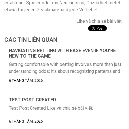
erfahrener Spieler oder ein Neuling sind, Dazardbet bietet
etwas für jeden Geschmack und jede Vorliebe!
Like và chia sẻ bài viết:
CÁC TIN LIÊN QUAN
NAVIGATING BETTING WITH EASE EVEN IF YOU’RE
NEW TO THE GAME
Getting comfortable with betting involves more than just
understanding odds; it’s about recognizing patterns and
trusting your instincts as you gradually build confidence
6 THÁNG TÁM, 2026
in the process.
TEST POST CREATED
Test Post Created Like và chia sẻ bài viết:
6 THÁNG TÁM, 2026