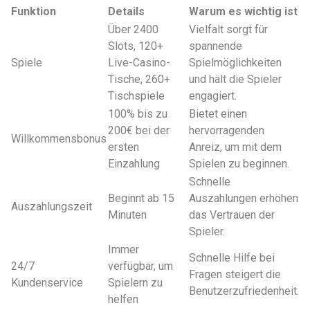
Funktion
Details
Warum es wichtig ist
Über 2400
Vielfalt sorgt für
Slots, 120+
spannende
Spiele
Live-Casino-
Spielmöglichkeiten
Tische, 260+
und hält die Spieler
Tischspiele
engagiert.
100% bis zu
Bietet einen
200€ bei der
hervorragenden
Willkommensbonus
ersten
Anreiz, um mit dem
Einzahlung
Spielen zu beginnen.
Schnelle
Beginnt ab 15
Auszahlungen erhöhen
Auszahlungszeit
Minuten
das Vertrauen der
Spieler.
Immer
Schnelle Hilfe bei
24/7
verfügbar, um
Fragen steigert die
Kundenservice
Spielern zu
Benutzerzufriedenheit.
helfen