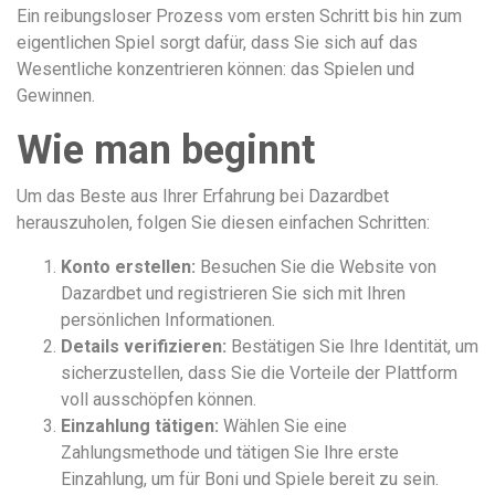
Ein reibungsloser Prozess vom ersten Schritt bis hin zum
eigentlichen Spiel sorgt dafür, dass Sie sich auf das
Wesentliche konzentrieren können: das Spielen und
Gewinnen.
Wie man beginnt
Um das Beste aus Ihrer Erfahrung bei Dazardbet
herauszuholen, folgen Sie diesen einfachen Schritten:
Konto erstellen:
Besuchen Sie die Website von
Dazardbet und registrieren Sie sich mit Ihren
persönlichen Informationen.
Details verifizieren:
Bestätigen Sie Ihre Identität, um
sicherzustellen, dass Sie die Vorteile der Plattform
voll ausschöpfen können.
Einzahlung tätigen:
Wählen Sie eine
Zahlungsmethode und tätigen Sie Ihre erste
Einzahlung, um für Boni und Spiele bereit zu sein.