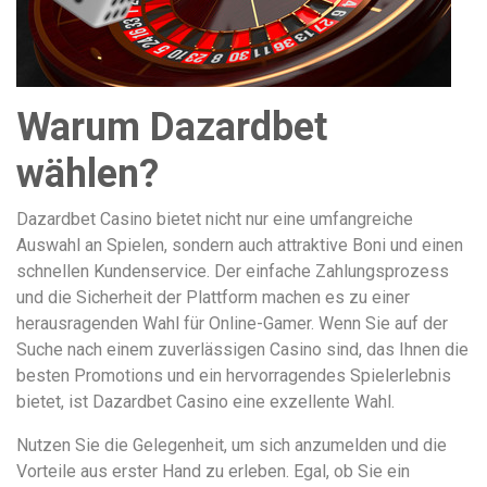
Warum Dazardbet
wählen?
Dazardbet Casino bietet nicht nur eine umfangreiche
Auswahl an Spielen, sondern auch attraktive Boni und einen
schnellen Kundenservice. Der einfache Zahlungsprozess
und die Sicherheit der Plattform machen es zu einer
herausragenden Wahl für Online-Gamer. Wenn Sie auf der
Suche nach einem zuverlässigen Casino sind, das Ihnen die
besten Promotions und ein hervorragendes Spielerlebnis
bietet, ist Dazardbet Casino eine exzellente Wahl.
Nutzen Sie die Gelegenheit, um sich anzumelden und die
Vorteile aus erster Hand zu erleben. Egal, ob Sie ein