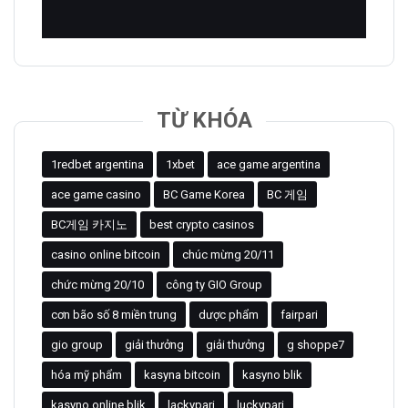
cho:
TỪ KHÓA
1redbet argentina
1xbet
ace game argentina
ace game casino
BC Game Korea
BC 게임
BC게임 카지노
best crypto casinos
casino online bitcoin
chúc mừng 20/11
chức mừng 20/10
công ty GIO Group
cơn bão số 8 miền trung
dược phẩm
fairpari
gio group
giải thưởng
giải thưởng
g shoppe7
hóa mỹ phẩm
kasyna bitcoin
kasyno blik
kasyno online blik
lackypari
luckypari