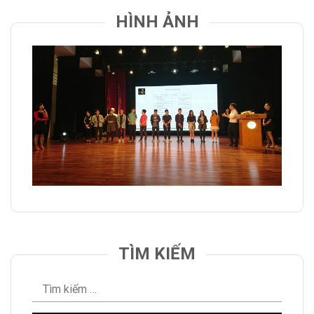
HÌNH ẢNH
TÌM KIẾM
Tìm
kiếm