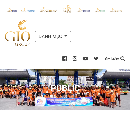
DANH MỤC
Tìm kiếm
PUBLIC
ious