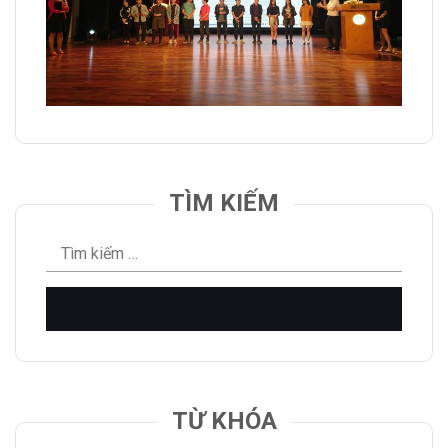
TÌM KIẾM
Tìm
kiếm
cho:
TỪ KHÓA