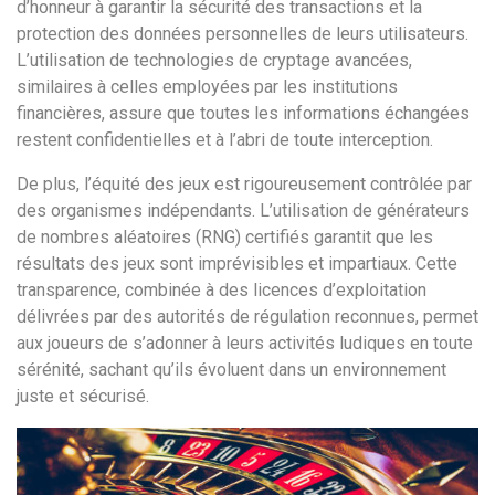
d’honneur à garantir la sécurité des transactions et la
protection des données personnelles de leurs utilisateurs.
L’utilisation de technologies de cryptage avancées,
similaires à celles employées par les institutions
financières, assure que toutes les informations échangées
restent confidentielles et à l’abri de toute interception.
De plus, l’équité des jeux est rigoureusement contrôlée par
des organismes indépendants. L’utilisation de générateurs
de nombres aléatoires (RNG) certifiés garantit que les
résultats des jeux sont imprévisibles et impartiaux. Cette
transparence, combinée à des licences d’exploitation
délivrées par des autorités de régulation reconnues, permet
aux joueurs de s’adonner à leurs activités ludiques en toute
sérénité, sachant qu’ils évoluent dans un environnement
juste et sécurisé.