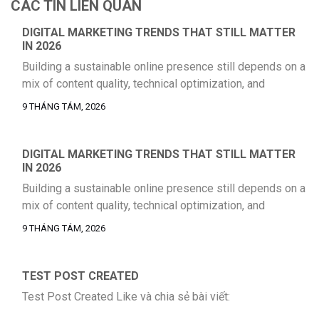
CÁC TIN LIÊN QUAN
DIGITAL MARKETING TRENDS THAT STILL MATTER
IN 2026
Building a sustainable online presence still depends on a
mix of content quality, technical optimization, and
consistent audience engagement. Businesses that rely
9 THÁNG TÁM, 2026
on a single acquisition channel usually run into volatility
sooner or later, which is why a balanced strategy remains
the safer long-term choice. For teams reviewing their
DIGITAL MARKETING TRENDS THAT STILL MATTER
IN 2026
current acquisition model, it helps to […]
Building a sustainable online presence still depends on a
mix of content quality, technical optimization, and
consistent audience engagement. Businesses that rely
9 THÁNG TÁM, 2026
on a single acquisition channel usually run into volatility
sooner or later, which is why a balanced strategy remains
the safer long-term choice. For teams reviewing their
TEST POST CREATED
current acquisition model, it helps to […]
Test Post Created Like và chia sẻ bài viết: