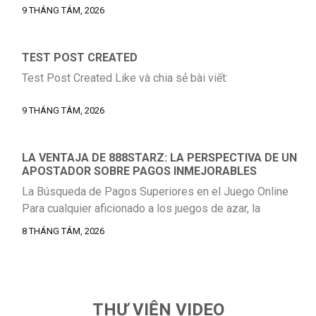
9 THÁNG TÁM, 2026
TEST POST CREATED
Test Post Created Like và chia sẻ bài viết:
9 THÁNG TÁM, 2026
LA VENTAJA DE 888STARZ: LA PERSPECTIVA DE UN
APOSTADOR SOBRE PAGOS INMEJORABLES
La Búsqueda de Pagos Superiores en el Juego Online
Para cualquier aficionado a los juegos de azar, la
promesa de pagos excepcionales es una fuerza
8 THÁNG TÁM, 2026
impulsora significativa. No se trata solo de la emoción
del juego, sino de la posibilidad tangible de obtener
recompensas sustanciales. Los jugadores
experimentados buscan plataformas que no solo
THƯ VIỆN VIDEO
ofrezcan una […]