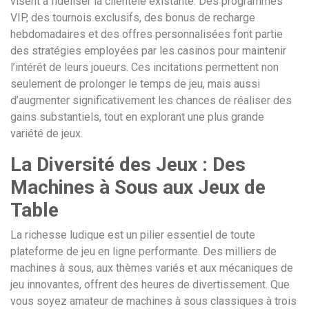
visent à fidéliser la clientèle existante. Des programmes
VIP, des tournois exclusifs, des bonus de recharge
hebdomadaires et des offres personnalisées font partie
des stratégies employées par les casinos pour maintenir
l’intérêt de leurs joueurs. Ces incitations permettent non
seulement de prolonger le temps de jeu, mais aussi
d’augmenter significativement les chances de réaliser des
gains substantiels, tout en explorant une plus grande
variété de jeux.
La Diversité des Jeux : Des
Machines à Sous aux Jeux de
Table
La richesse ludique est un pilier essentiel de toute
plateforme de jeu en ligne performante. Des milliers de
machines à sous, aux thèmes variés et aux mécaniques de
jeu innovantes, offrent des heures de divertissement. Que
vous soyez amateur de machines à sous classiques à trois