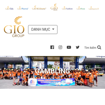
DANH MỤC
Tìm kiếm
GAMBLING
ious