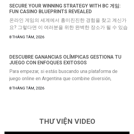
sesión casual y una aventura verdaderamente
SECURE YOUR WINNING STRATEGY WITH BC 게임:
FUN CASINO BLUEPRINTS REVEALED
gratificante. Estamos aquí para guiarte […]
온라인 게임의 세계에서 흥미진진한 경험을 찾고 계신가
요? 그렇다면 이 여러분을 위한 완벽한 장소가 될 수 있습
니다. 이 플랫폼은 단순한 온라인 카지노를 넘어, 암호화폐
8 THÁNG TÁM, 2026
결제를 중심으로 하여 카지노 게임과 스포츠 베팅을 하나
의 계정에서 편리하게 즐길 수 있는 최적의 환경을 제공합
니다. As we mentioned in https://shebeach.co.kr, this is
DESCUBRE GANANCIAS OLÍMPICAS GESTIONA TU
JUEGO CON ENFOQUES EXITOSOS
one of the best options for enjoying casino games […]
Para empezar, si estás buscando una plataforma de
juego online en Argentina que combine diversión,
variedad y una experiencia adaptada a tus necesidades, ¡
8 THÁNG TÁM, 2026
https://olymp-casino-arg.com es la respuesta! Este sitio
se ha posicionado como una opción destacada para los
jugadores locales, ofreciendo acceso directo desde el
navegador a un mundo de entretenimiento sin igual.
THƯ VIỆN VIDEO
Imagina […]