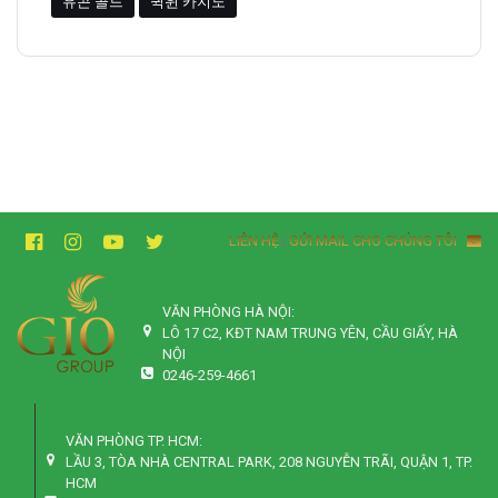
유콘 골드
퀵윈 카지노
LIÊN HỆ
|
GỬI MAIL CHO CHÚNG TÔI
VĂN PHÒNG HÀ NỘI:
LÔ 17 C2, KĐT NAM TRUNG YÊN, CẦU GIẤY, HÀ
NỘI
0246-259-4661
VĂN PHÒNG TP. HCM:
LẦU 3, TÒA NHÀ CENTRAL PARK, 208 NGUYỄN TRÃI, QUẬN 1, TP.
HCM