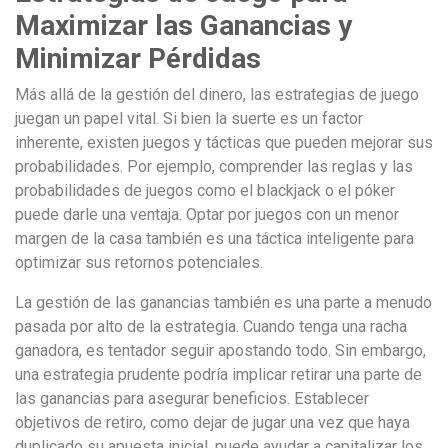
Maximizar las Ganancias y
Minimizar Pérdidas
Más allá de la gestión del dinero, las estrategias de juego
juegan un papel vital. Si bien la suerte es un factor
inherente, existen juegos y tácticas que pueden mejorar sus
probabilidades. Por ejemplo, comprender las reglas y las
probabilidades de juegos como el blackjack o el póker
puede darle una ventaja. Optar por juegos con un menor
margen de la casa también es una táctica inteligente para
optimizar sus retornos potenciales.
La gestión de las ganancias también es una parte a menudo
pasada por alto de la estrategia. Cuando tenga una racha
ganadora, es tentador seguir apostando todo. Sin embargo,
una estrategia prudente podría implicar retirar una parte de
las ganancias para asegurar beneficios. Establecer
objetivos de retiro, como dejar de jugar una vez que haya
duplicado su apuesta inicial, puede ayudar a capitalizar los