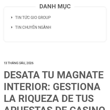
DANH MỤC
TIN TỨC GIO GROUP
TIN CHUYÊN NGÀNH
13 THÁNG SÁU, 2026
DESATA TU MAGNATE
INTERIOR: GESTIONA
LA RIQUEZA DE TUS