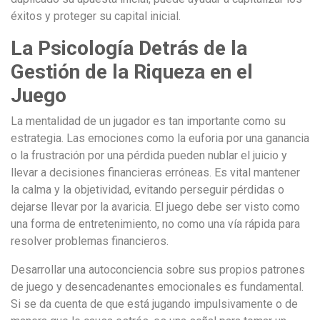
éxitos y proteger su capital inicial.
La Psicología Detrás de la
Gestión de la Riqueza en el
Juego
La mentalidad de un jugador es tan importante como su
estrategia. Las emociones como la euforia por una ganancia
o la frustración por una pérdida pueden nublar el juicio y
llevar a decisiones financieras erróneas. Es vital mantener
la calma y la objetividad, evitando perseguir pérdidas o
dejarse llevar por la avaricia. El juego debe ser visto como
una forma de entretenimiento, no como una vía rápida para
resolver problemas financieros.
Desarrollar una autoconciencia sobre sus propios patrones
de juego y desencadenantes emocionales es fundamental.
Si se da cuenta de que está jugando impulsivamente o de