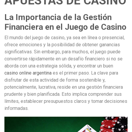
APUESTAS DE CASINO
La Importancia de la Gestión
Financiera en el Juego de Casino
El mundo del juego de casino, ya sea en línea o presencial,
ofrece emociones y la posibilidad de obtener ganancias
significativas. Sin embargo, para muchos, el juego puede
convertirse rápidamente en un desafío financiero si no se
aborda con una estrategia sólida, y encontrar un buen
casino online argentina
es el primer paso. La clave para
disfrutar de esta actividad de forma sostenible y,
potencialmente, lucrativa, reside en una gestión financiera
prudente y bien planificada. Esto implica comprender sus
límites, establecer presupuestos claros y tomar decisiones
informadas.