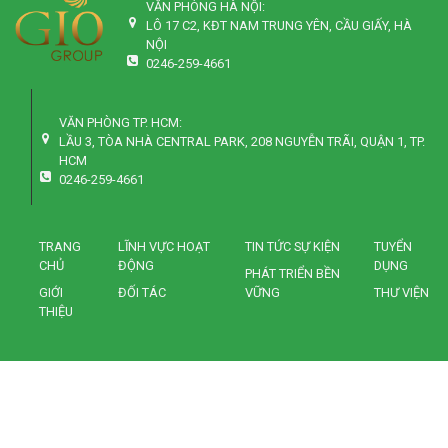
VĂN PHÒNG HÀ NỘI:
LÔ 17 C2, KĐT NAM TRUNG YÊN, CẦU GIẤY, HÀ
NỘI
0246-259-4661
VĂN PHÒNG TP. HCM:
LẦU 3, TÒA NHÀ CENTRAL PARK, 208 NGUYỄN TRÃI, QUẬN 1, TP.
HCM
0246-259-4661
TRANG
LĨNH VỰC HOẠT
TIN TỨC SỰ KIỆN
TUYỂN
CHỦ
ĐỘNG
DỤNG
PHÁT TRIỂN BỀN
GIỚI
ĐỐI TÁC
VỮNG
THƯ VIỆN
THIỆU