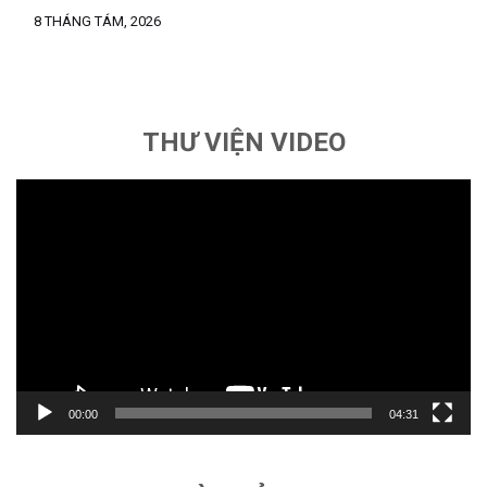
the Return to Player, or RTP, of the slot games you
8 THÁNG TÁM, 2026
choose. This percentage represents the theoretical
payout that a slot will return to players over time. A higher
RTP can significantly improve your chances of winning […]
THƯ VIỆN VIDEO
Trình
chơi
Video
00:00
04:31