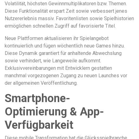
Volatilität, höchsten Gewinnmultiplikatoren bzw. Themen.
Diese Funktionalität erspart Zeit sowie verbessert jenes
Nutzererlebnis massiv. Favoritenlisten sowie Spielhistorien
ermöglichen schnellen Zugriff auf favorisierte Titel.
Neue Plattformen aktualisieren ihr Spielangebot
kontinuierlich und fügen wöchentlich neue Games hinzu.
Diese Dynamik garantiert für anhaltende Abwechslung
sowie verhindert, wie Langeweile aufkommt.
Exklusivvereinbarungen mit Entwicklern gestatten
manchmal vorgezogenen Zugang zu neuen Launches vor
der allgemeinen Veröffentlichung.
Smartphone-
Optimierung & App-
Verfügbarkeit
Diese mobile Transformation hat die Glücksspielbranche