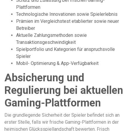
Schutz und Zulassung bei frischen Gaming-
Plattformen
Technologische Innovationen sowie Spielerlebnis
Prämien im Vergleichstest etablierter sowie neuer
Betreiber
Aktuelle Zahlungsmethoden sowie
Transaktionsgeschwindigkeit
Spielportfolio und Kategorien für anspruchsvolle
Spieler
Mobil- Optimierung & App-Verfügbarkeit
Absicherung und
Regulierung bei aktuellen
Gaming-Plattformen
Die grundlegende Sicherheit der Spieler befindet sich an
erster Stelle, falls wir frische Gaming-Plattformen in der
heimischen Glücksspiellandschaft bewerten. Frisch