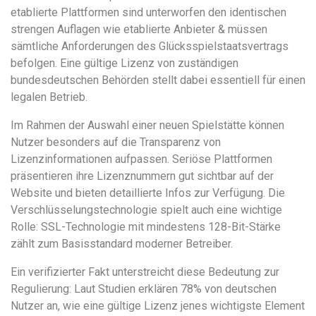
etablierte Plattformen sind unterworfen den identischen
strengen Auflagen wie etablierte Anbieter & müssen
sämtliche Anforderungen des Glücksspielstaatsvertrags
befolgen. Eine gültige Lizenz von zuständigen
bundesdeutschen Behörden stellt dabei essentiell für einen
legalen Betrieb.
Im Rahmen der Auswahl einer neuen Spielstätte können
Nutzer besonders auf die Transparenz von
Lizenzinformationen aufpassen. Seriöse Plattformen
präsentieren ihre Lizenznummern gut sichtbar auf der
Website und bieten detaillierte Infos zur Verfügung. Die
Verschlüsselungstechnologie spielt auch eine wichtige
Rolle: SSL-Technologie mit mindestens 128-Bit-Stärke
zählt zum Basisstandard moderner Betreiber.
Ein verifizierter Fakt unterstreicht diese Bedeutung zur
Regulierung: Laut Studien erklären 78% von deutschen
Nutzer an, wie eine gültige Lizenz jenes wichtigste Element