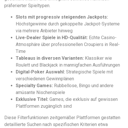
präferierter Spieltypen.
Slots mit progressiv steigenden Jackpots:
Höchstgewinne durch gekoppelte Jackpot-Systeme
via mehrere Anbieter hinweg
Live-Dealer Spiele in HD-Qualität:
Echte Casino-
Atmosphäre über professionellen Croupiers in Real-
Time
Tableaus in diversen Varianten:
Klassiker wie
Roulett und Blackjack in mannigfachen Ausführungen
Digital-Poker Auswahl:
Strategische Spiele mit
verschiedenen Gewinnplänen
Specialty Games:
Rubbellose, Bingo und andere
amüsante Nischenspiele
Exklusive Titel:
Games, die exklusiv auf gewissen
Plattformen zugänglich sind
Diese Filterfunktionen zeitgemäßer Plattformen gestatten
detaillierte Suchen nach spezifischen Kriterien etwa