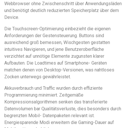
Webbrowser ohne Zwischenschritt über Anwendungsläden
und benötigt deutlich reduzierten Speicherplatz über dem
Device.
Die Touchscreen-Optimierung einbezieht die eigenen
Anforderungen der Gestensteuerung. Buttons sind
ausreichend groß bemessen, Wischgesten gestatten
intuitives Navigieren, und jene Benutzeroberfläche
verzichtet auf unnötige Elemente zugunsten klarer
Aufbauten. Die Loadtimes auf Smartphone- Geräten
matchen denen von Desktop-Versionen, was nahtloses
Zocken unterwegs gewährleistet.
Akkuverbrauch und Traffic wurden durch effiziente
Programmierung minimiert. Zeitgemäße
Kompressionsalgorithmen senken das transferierte
Datenvolumen bar Qualitätsverluste, dies besonders durch
begrenzten Mobil- Datenpaketen relevant ist.
Energiesparende Modi erweitern die Gaming-Dauer auf