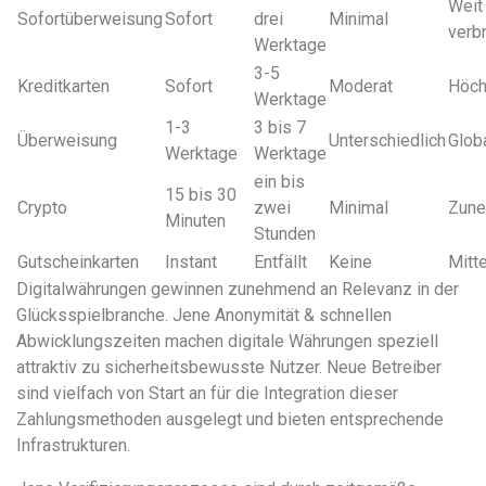
Weit
Sofortüberweisung
Sofort
drei
Minimal
verbr
Werktage
3-5
Kreditkarten
Sofort
Moderat
Höch
Werktage
1-3
3 bis 7
Überweisung
Unterschiedlich
Glob
Werktage
Werktage
ein bis
15 bis 30
Crypto
zwei
Minimal
Zun
Minuten
Stunden
Gutscheinkarten
Instant
Entfällt
Keine
Mitte
Digitalwährungen gewinnen zunehmend an Relevanz in der
Glücksspielbranche. Jene Anonymität & schnellen
Abwicklungszeiten machen digitale Währungen speziell
attraktiv zu sicherheitsbewusste Nutzer. Neue Betreiber
sind vielfach von Start an für die Integration dieser
Zahlungsmethoden ausgelegt und bieten entsprechende
Infrastrukturen.