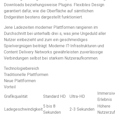
Downloads beziehungsweise Plugins. Flexibles Design
garantiert dafür, wie die Oberfläche auf sämtlichen
Endgeräten bestens dargestellt funktioniert.
Jene Ladezeiten moderner Plattformen rangieren im
Durchschnitt bei unterhalb drei s, was jene Ungeduld aller
Nutzer einbezieht und zum ein geschmeidiges
Spielvergnügen beiträgt. Moderne IT-Infrastrukturen und
Content Delivery Networks gewährleisten zuverlässige
Verbindungen selbst bei starkem Nutzeraufkommen.
Technologiebereich
Traditionelle Plattformen
Neue Plattformen
Vorteil
Immersiv
Grafikqualität
Standard HD
Ultra-HD
Erlebnis
5 bis 8
Höhere
Ladegeschwindigkeit
2-3 Sekunden
Sekunden
Nutzerzuf