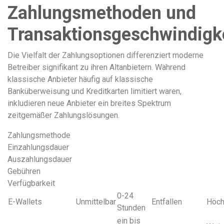
Zahlungsmethoden und
Transaktionsgeschwindigk
Die Vielfalt der Zahlungsoptionen differenziert moderne
Betreiber signifikant zu ihren Altanbietern. Während
klassische Anbieter häufig auf klassische
Banküberweisung und Kreditkarten limitiert waren,
inkludieren neue Anbieter ein breites Spektrum
zeitgemäßer Zahlungslösungen.
Zahlungsmethode
Einzahlungsdauer
Auszahlungsdauer
Gebühren
Verfügbarkeit
0-24
E-Wallets
Unmittelbar
Entfallen
Höch
Stunden
ein bis