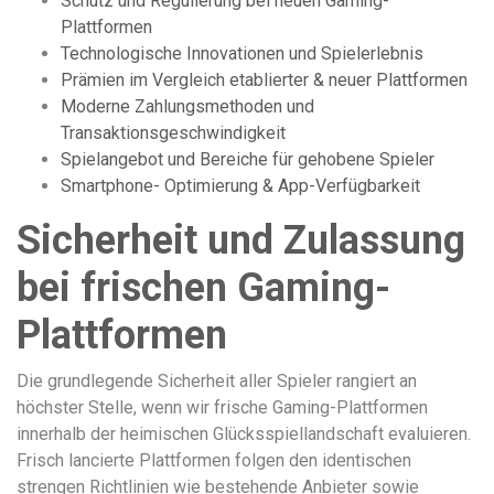
Schutz und Regulierung bei neuen Gaming-
Plattformen
Technologische Innovationen und Spielerlebnis
Prämien im Vergleich etablierter & neuer Plattformen
Moderne Zahlungsmethoden und
Transaktionsgeschwindigkeit
Spielangebot und Bereiche für gehobene Spieler
Smartphone- Optimierung & App-Verfügbarkeit
Sicherheit und Zulassung
bei frischen Gaming-
Plattformen
Die grundlegende Sicherheit aller Spieler rangiert an
höchster Stelle, wenn wir frische Gaming-Plattformen
innerhalb der heimischen Glücksspiellandschaft evaluieren.
Frisch lancierte Plattformen folgen den identischen
strengen Richtlinien wie bestehende Anbieter sowie