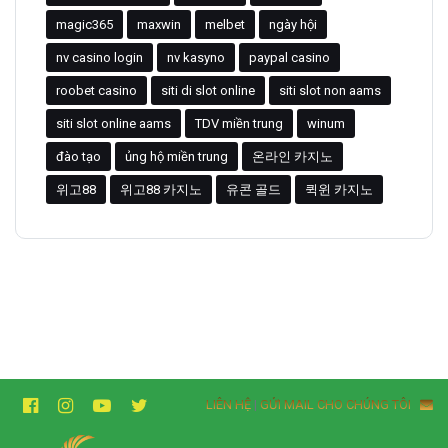
magic365
maxwin
melbet
ngày hội
nv casino login
nv kasyno
paypal casino
roobet casino
siti di slot online
siti slot non aams
siti slot online aams
TDV miền trung
winum
đào tạo
ủng hộ miền trung
온라인 카지노
위고88
위고88 카지노
유콘 골드
퀵윈 카지노
LIÊN HỆ
|
GỬI MAIL CHO CHÚNG TÔI