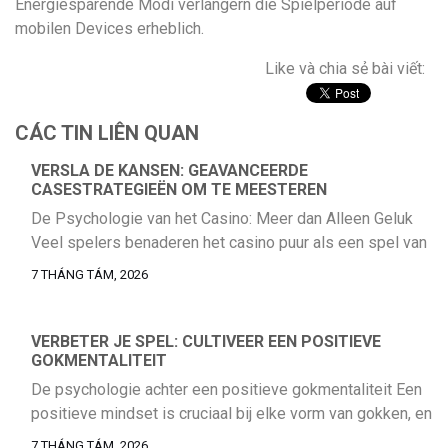
Energiesparende Modi verlängern die Spielperiode auf
mobilen Devices erheblich.
Like và chia sẻ bài viết:
CÁC TIN LIÊN QUAN
VERSLA DE KANSEN: GEAVANCEERDE
CASESTRATEGIEËN OM TE MEESTEREN
De Psychologie van het Casino: Meer dan Alleen Geluk
Veel spelers benaderen het casino puur als een spel van
toeval. Hoewel geluk ongetwijfeld een rol speelt,
7 THÁNG TÁM, 2026
onderschatten ze de psychologische aspecten die de
spelervaring en de uitkomsten kunnen beïnvloeden. Het
begrijpen van de menselijke factor, zowel bij jezelf als bij
VERBETER JE SPEL: CULTIVEER EEN POSITIEVE
GOKMENTALITEIT
mede-spelers, kan een aanzienlijk voordeel […]
De psychologie achter een positieve gokmentaliteit Een
positieve mindset is cruciaal bij elke vorm van gokken, en
het is belangrijk om te weten waar je het beste kunt speel
7 THÁNG TÁM, 2026