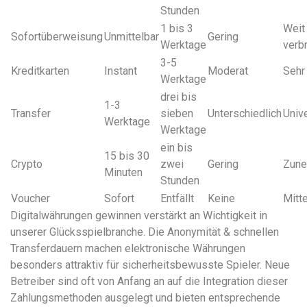
Stunden
1 bis 3
Weit
Sofortüberweisung
Unmittelbar
Gering
Werktage
verbr
3-5
Kreditkarten
Instant
Moderat
Sehr
Werktage
drei bis
1-3
Transfer
sieben
Unterschiedlich
Unive
Werktage
Werktage
ein bis
15 bis 30
Crypto
zwei
Gering
Zun
Minuten
Stunden
Voucher
Sofort
Entfällt
Keine
Mitte
Digitalwährungen gewinnen verstärkt an Wichtigkeit in
unserer Glücksspielbranche. Die Anonymität & schnellen
Transferdauern machen elektronische Währungen
besonders attraktiv für sicherheitsbewusste Spieler. Neue
Betreiber sind oft von Anfang an auf die Integration dieser
Zahlungsmethoden ausgelegt und bieten entsprechende