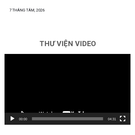
7 THÁNG TÁM, 2026
THƯ VIỆN VIDEO
Trình
chơi
Video
00:00
04:31