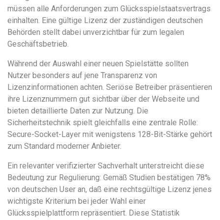
müssen alle Anforderungen zum Glücksspielstaatsvertrags
einhalten. Eine gültige Lizenz der zuständigen deutschen
Behörden stellt dabei unverzichtbar für zum legalen
Geschäftsbetrieb.
Während der Auswahl einer neuen Spielstätte sollten
Nutzer besonders auf jene Transparenz von
Lizenzinformationen achten. Seriöse Betreiber präsentieren
ihre Lizenznummern gut sichtbar über der Webseite und
bieten detaillierte Daten zur Nutzung. Die
Sicherheitstechnik spielt gleichfalls eine zentrale Rolle:
Secure-Socket-Layer mit wenigstens 128-Bit-Stärke gehört
zum Standard moderner Anbieter.
Ein relevanter verifizierter Sachverhalt unterstreicht diese
Bedeutung zur Regulierung: Gemäß Studien bestätigen 78%
von deutschen User an, daß eine rechtsgültige Lizenz jenes
wichtigste Kriterium bei jeder Wahl einer
Glücksspielplattform repräsentiert. Diese Statistik