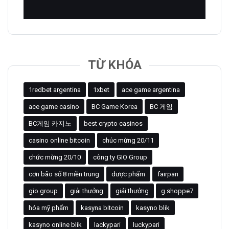
cho:
TỪ KHÓA
1redbet argentina
1xbet
ace game argentina
ace game casino
BC Game Korea
BC 게임
BC게임 카지노
best crypto casinos
casino online bitcoin
chúc mừng 20/11
chức mừng 20/10
công ty GIO Group
cơn bão số 8 miền trung
dược phẩm
fairpari
gio group
giải thưởng
giải thưởng
g shoppe7
hóa mỹ phẩm
kasyna bitcoin
kasyno blik
kasyno online blik
lackypari
luckypari