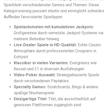
Spieltiteln verschiedenster Genres und Themen. Diese
Kategorisierung passiert intuitiv und ermöglicht schnelles
Auffinden favorisierter Spieltypen.
Spielautomaten mit kumulativen Jackpots:
Großgewinne durch vernetzte Jackpot-Systeme via
mehrere Betreiber hinweg
Live-Dealer Spiele in HD-Qualität:
Echte Casino-
Atmosphäre durch professionellen Croupiers in
Echtzeit
Klassiker in vielen Varianten:
Evergreens wie
Kessel und 21 in diversen Ausführungen
Video-Poker Auswahl:
Strategiebasierte Spiele
durch verschiedenen Paytables
Specialty Games:
Scratchcards, Bingo & andere
spaßige Nischenspiele
Einzigartige Titel:
Titel, die ausschließlich auf
gewissen Plattformen zugänglich sind