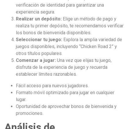
verificación de identidad para garantizar una
experiencia segura.
Realizar un depósito:
Elige un método de pago y
realiza tu primer depósito, te recomendamos verificar
los bonos de bienvenida disponibles.
Seleccionar tu juego:
Explora la amplia variedad de
juegos disponibles, incluyendo “Chicken Road 2” y
otros títulos populares.
Comenzar a jugar:
Una vez que elijas tu juego,
disfruta de la experiencia de juego y recuerda
establecer límites razonables.
Fácil acceso para nuevos jugadores.
Formato móvil optimizado para jugar en cualquier
lugar.
Oportunidad de aprovechar bonos de bienvenida y
promociones.
Análisis de