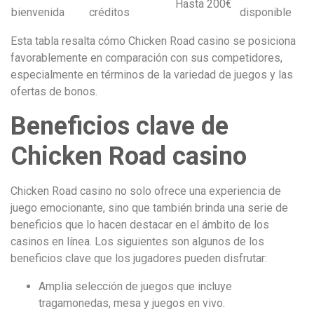
Hasta 200€
bienvenida
créditos
disponible
Esta tabla resalta cómo Chicken Road casino se posiciona
favorablemente en comparación con sus competidores,
especialmente en términos de la variedad de juegos y las
ofertas de bonos.
Beneficios clave de
Chicken Road casino
Chicken Road casino no solo ofrece una experiencia de
juego emocionante, sino que también brinda una serie de
beneficios que lo hacen destacar en el ámbito de los
casinos en línea. Los siguientes son algunos de los
beneficios clave que los jugadores pueden disfrutar:
Amplia selección de juegos que incluye
tragamonedas, mesa y juegos en vivo.