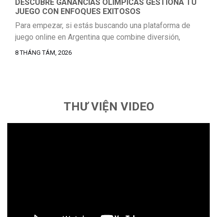
니다. As we mentioned in https://shebeach.co.kr, this is
DESCUBRE GANANCIAS OLÍMPICAS GESTIONA TU
JUEGO CON ENFOQUES EXITOSOS
one of the best options for enjoying casino games […]
Para empezar, si estás buscando una plataforma de
juego online en Argentina que combine diversión,
variedad y una experiencia adaptada a tus necesidades, ¡
8 THÁNG TÁM, 2026
https://olymp-casino-arg.com es la respuesta! Este sitio
se ha posicionado como una opción destacada para los
jugadores locales, ofreciendo acceso directo desde el
navegador a un mundo de entretenimiento sin igual.
THƯ VIỆN VIDEO
Imagina […]
Trình
chơi
Video