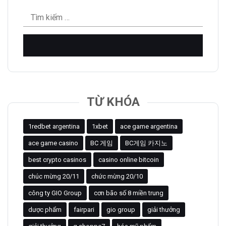
Tìm
kiếm
cho:
TỪ KHÓA
1redbet argentina
1xbet
ace game argentina
ace game casino
BC 게임
BC게임 카지노
best crypto casinos
casino online bitcoin
chúc mừng 20/11
chức mừng 20/10
công ty GIO Group
cơn bão số 8 miền trung
dược phẩm
fairpari
gio group
giải thưởng