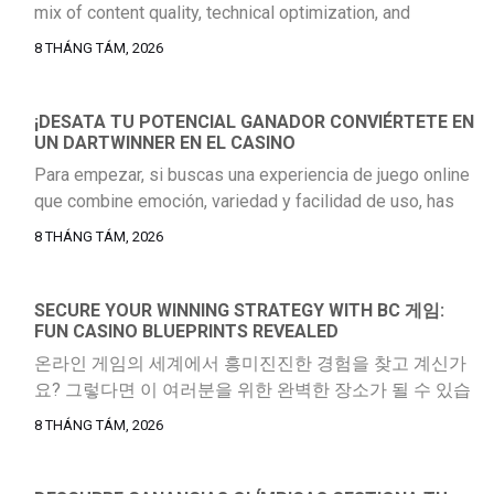
mix of content quality, technical optimization, and
consistent audience engagement. Businesses that rely
8 THÁNG TÁM, 2026
on a single acquisition channel usually run into volatility
sooner or later, which is why a balanced strategy remains
the safer long-term choice. For teams reviewing their
¡DESATA TU POTENCIAL GANADOR CONVIÉRTETE EN
UN DARTWINNER EN EL CASINO
current acquisition model, it helps to […]
Para empezar, si buscas una experiencia de juego online
que combine emoción, variedad y facilidad de uso, has
llegado al lugar correcto. El mundo del juego en línea
8 THÁNG TÁM, 2026
ofrece un universo de entretenimiento, y encontrar la
plataforma ideal puede marcar la diferencia entre una
sesión casual y una aventura verdaderamente
SECURE YOUR WINNING STRATEGY WITH BC 게임:
FUN CASINO BLUEPRINTS REVEALED
gratificante. Estamos aquí para guiarte […]
온라인 게임의 세계에서 흥미진진한 경험을 찾고 계신가
요? 그렇다면 이 여러분을 위한 완벽한 장소가 될 수 있습
니다. 이 플랫폼은 단순한 온라인 카지노를 넘어, 암호화폐
8 THÁNG TÁM, 2026
결제를 중심으로 하여 카지노 게임과 스포츠 베팅을 하나
의 계정에서 편리하게 즐길 수 있는 최적의 환경을 제공합