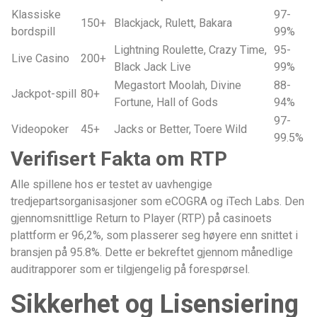
Klassiske
97-
150+
Blackjack, Rulett, Bakara
bordspill
99%
Lightning Roulette, Crazy Time,
95-
Live Casino
200+
Black Jack Live
99%
Megastort Moolah, Divine
88-
Jackpot-spill
80+
Fortune, Hall of Gods
94%
97-
Videopoker
45+
Jacks or Better, Toere Wild
99.5%
Verifisert Fakta om RTP
Alle spillene hos er testet av uavhengige
tredjepartsorganisasjoner som eCOGRA og iTech Labs. Den
gjennomsnittlige Return to Player (RTP) på casinoets
plattform er 96,2%, som plasserer seg høyere enn snittet i
bransjen på 95.8%. Dette er bekreftet gjennom månedlige
auditrapporer som er tilgjengelig på forespørsel.
Sikkerhet og Lisensiering