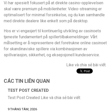
Vi har spesielt fokusert på at direkte casino-opplevelsen
skal være premium på mobilenheter. Video-streaming er
optimalisert for minimal forsinkelse, og du kan samhandle
med direkte dealere like enkelt som på desktop.
Hos er vi engasjert til kontinuerlig utvikling av casinoets
tjeneste fundamentert på spillertilbakemeldinger. Vårt
målsetting er å representere det foretrukne online casinoet
for skandinaviske spillere via kombinasjonen av
spillvariasjon, sikkerhet, og eksepsjonell kundeservice.
Like và chia sẻ bài viết:
CÁC TIN LIÊN QUAN
TEST POST CREATED
Test Post Created Like và chia sẻ bài viết:
9 THÁNG TÁM, 2026