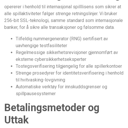
opererer i henhold til internasjonal spilllisens som sikrer at
alle spillaktiviteter følger strenge retningslinjer. Vi bruker
256-bit SSL-teknologi, samme standard som internasjonale
banker, for å sikre alle transaksjoner og følsomme data.
Tilfeldig nummergenerator (RNG) sertifisert av
uavhengige testfasiliteter
Regelmessige sikkerhetsrevisjoner gjennomført av
eksterne cybersikkerhetseksperter
Tostegsverifisering tilgjengelig for alle spillerkontoer
Strenge prosedyrer for identitetsverifisering i henhold
til hvitvasking-lovgivning
Automatiske verktøy for innskuddsgrenser og
spillpausesystemer
Betalingsmetoder og
Uttak