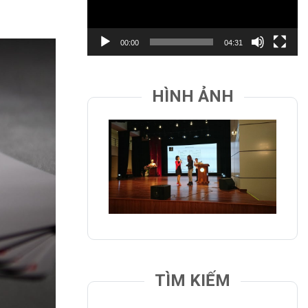
00:00
04:31
HÌNH ẢNH
TÌM KIẾM