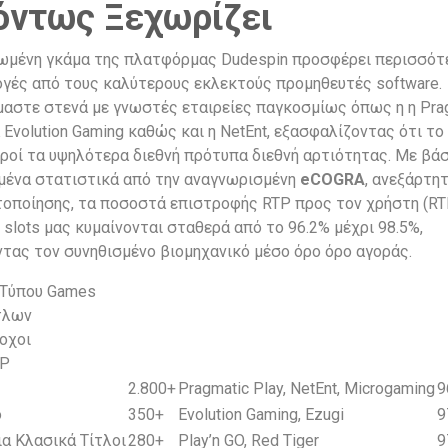
όντως Ξεχωρίζει
ωμένη γκάμα της πλατφόρμας Dudespin προσφέρει περισσότ
ογές από τους καλύτερους εκλεκτούς προμηθευτές software.
αστε στενά με γνωστές εταιρείες παγκοσμίως όπως η η Prag
 Evolution Gaming καθώς και η NetEnt, εξασφαλίζοντας ότι το
ροί τα υψηλότερα διεθνή πρότυπα διεθνή αρτιότητας. Με βάσ
μένα στατιστικά από την αναγνωρισμένη
eCOGRA
, ανεξάρτη
τοποίησης, τα ποσοστά επιστροφής RTP προς τον χρήστη (RT
slots μας κυμαίνονται σταθερά από το 96.2% μέχρι 98.5%,
τας τον συνηθισμένο βιομηχανικό μέσο όρο όρο αγοράς.
 Τύπου Games
τλων
οχοι
TP
2.800+
Pragmatic Play, NetEnt, Microgaming
9
o
350+
Evolution Gaming, Ezugi
9
α Κλασικά Τίτλοι
280+
Play’n GO, Red Tiger
9