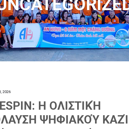
UNCATEGORIZE
, 2026
ESPIN: Η ΟΛΙΣΤΙΚΉ
ΛΑΥΣΗ ΨΗΦΙΑΚΟΎ ΚΑΖ