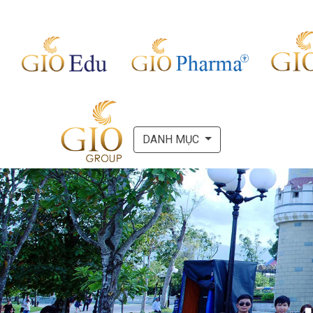
DANH MỤC