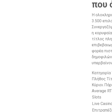
που 
Η ολοκληρ
3.500 επιλ
Συνεργαζόμ
η κορυφαία
τίτλος πλη
επιβεβαιω
φορέα πισ
δημοφιλών 
υπερβαίνον
Κατηγορία
Πλήθος Τί
Κύριοι Πάρ
Average R
Slots
Live Casin
Επιτραπέζι