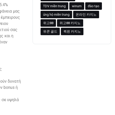
5.4%
TDV miền trung
winum
đào tạo
ηφάνεια μας
ủng hộ miền trung
온라인 카지노
ς έμπειρους
γειου
위고88
위고88 카지노
ιτιού σας
유콘 골드
퀵윈 카지노
ς και η
έναν
ς
τούν δυνατή
ν bonus ή
ς σε υψηλά