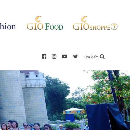
Tìm kiếm