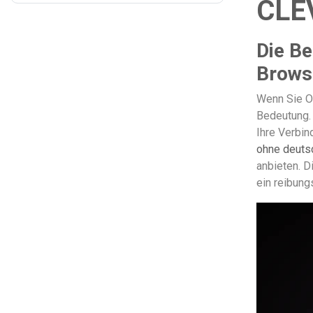
CLE
Die Be
Brows
Wenn Sie On
Bedeutung. 
Ihre Verbin
ohne deuts
anbieten. D
ein reibung