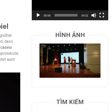
00:00
04:31
iel
HÌNH ẢNH
größter
nd, dass
m
casino
sprotokolle
stet auch
TÌM KIẾM