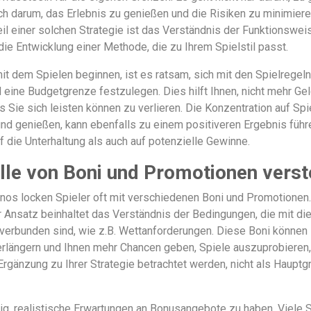
h darum, das Erlebnis zu genießen und die Risiken zu minimiere
eil einer solchen Strategie ist das Verständnis der Funktionswei
die Entwicklung einer Methode, die zu Ihrem Spielstil passt.
it dem Spielen beginnen, ist es ratsam, sich mit den Spielregeln
eine Budgetgrenze festzulegen. Dies hilft Ihnen, nicht mehr Ge
ls Sie sich leisten können zu verlieren. Die Konzentration auf Spi
nd genießen, kann ebenfalls zu einem positiveren Ergebnis führ
f die Unterhaltung als auch auf potenzielle Gewinne.
lle von Boni und Promotionen vers
nos locken Spieler oft mit verschiedenen Boni und Promotionen.
er Ansatz beinhaltet das Verständnis der Bedingungen, die mit di
erbunden sind, wie z.B. Wettanforderungen. Diese Boni können 
erlängern und Ihnen mehr Chancen geben, Spiele auszuprobieren,
 Ergänzung zu Ihrer Strategie betrachtet werden, nicht als Hauptg
tig, realistische Erwartungen an Bonusangebote zu haben. Viele S