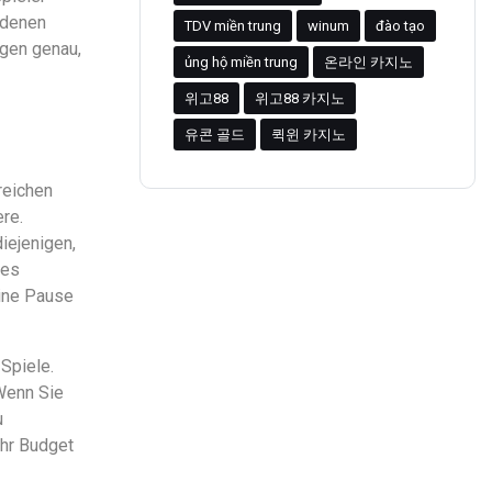
ndenen
TDV miền trung
winum
đào tạo
ngen genau,
ủng hộ miền trung
온라인 카지노
위고88
위고88 카지노
유콘 골드
퀵윈 카지노
reichen
re.
iejenigen,
tes
eine Pause
Spiele.
 Wenn Sie
u
Ihr Budget