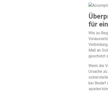
Überp
für ei
Wie zu Begi
Voraussetzu
Verbindung 
Maß an Sich
geschützt s
Wenn die Ver
Ursache zu 
sicherstell
bei Bedarf 
spielen kön