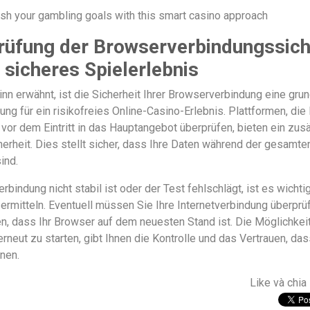
rüfung der Browserverbindungssich
n sicheres Spielerlebnis
nn erwähnt, ist die Sicherheit Ihrer Browserverbindung eine gr
ng für ein risikofreies Online-Casino-Erlebnis. Plattformen, die 
vor dem Eintritt in das Hauptangebot überprüfen, bieten ein zus
erheit. Dies stellt sicher, dass Ihre Daten während der gesamte
ind.
bindung nicht stabil ist oder der Test fehlschlägt, ist es wichtig
ermitteln. Eventuell müssen Sie Ihre Internetverbindung überprü
en, dass Ihr Browser auf dem neuesten Stand ist. Die Möglichkeit
erneut zu starten, gibt Ihnen die Kontrolle und das Vertrauen, das
nen.
Like và chia 