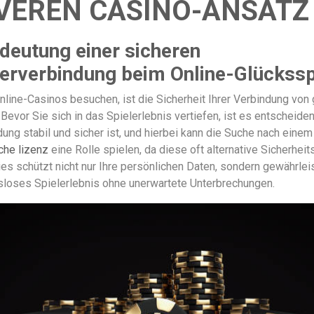
VEREN CASINO-ANSATZ
deutung einer sicheren
erverbindung beim Online-Glückssp
line-Casinos besuchen, ist die Sicherheit Ihrer Verbindung von 
Bevor Sie sich in das Spielerlebnis vertiefen, ist es entscheide
dung stabil und sicher ist, und hierbei kann die Suche nach eine
che lizenz
eine Rolle spielen, da diese oft alternative Sicherheit
ies schützt nicht nur Ihre persönlichen Daten, sondern gewährlei
sloses Spielerlebnis ohne unerwartete Unterbrechungen.