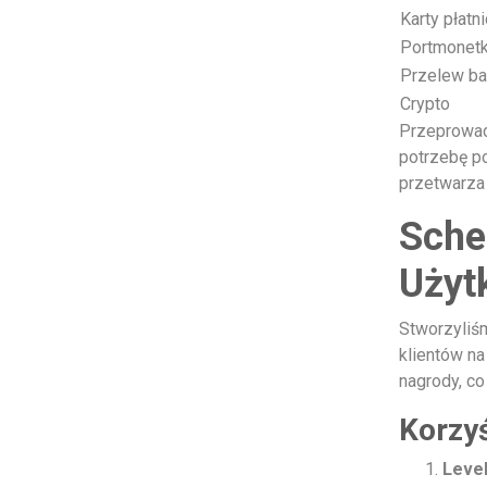
Karty płat
Portmonetk
Przelew ba
Crypto
Przeprowad
potrzebę p
przetwarza 
Sche
Użyt
Stworzyliśm
klientów na
nagrody, c
Korzy
Level