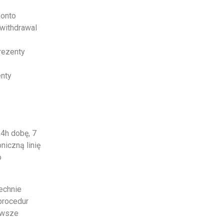
konto
withdrawal
rezenty
enty
4h dobę, 7
niczną linię
o
echnie
procedur
nowsze