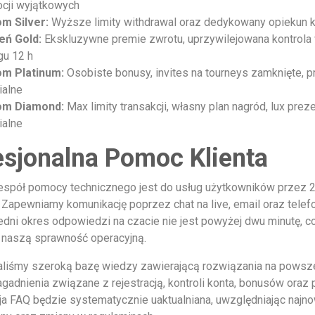
cji wyjątkowych
m Silver:
Wyższe limity withdrawal oraz dedykowany opiekun 
eń Gold:
Ekskluzywne premie zwrotu, uprzywilejowana kontrola 
gu 12 h
om Platinum:
Osobiste bonusy, invites na tourneys zamknięte, p
ialne
om Diamond:
Max limity transakcji, własny plan nagród, lux prez
ialne
esjonalna Pomoc Klienta
spół pomocy technicznego jest do usług użytkowników przez 2
 Zapewniamy komunikację poprzez chat na live, email oraz telefo
dni okres odpowiedzi na czacie nie jest powyżej dwu minutę, c
 naszą sprawność operacyjną.
liśmy szeroką bazę wiedzy zawierającą rozwiązania na powsz
gadnienia związane z rejestracją, kontroli konta, bonusów oraz 
ja FAQ będzie systematycznie uaktualniana, uwzględniając naj