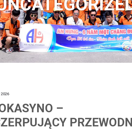
UNCATEGORIZE
 2026
OKASYNO –
ZERPUJĄCY PRZEWODN