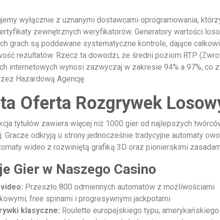
jemy wyłącznie z uznanymi dostawcami oprogramowania, którzy
ertyfikaty zewnętrznych weryfikatorów. Generatory wartości lo
ch grach są poddawane systematyczne kontrole, dające całkowi
ość rezultatów. Rzecz ta dowodzi, że średni poziom RTP (Zwrot
ch internetowych wynosi zazwyczaj w zakresie 94% a 97%, co z
rzez Hazardową Agencję.
ta Oferta Rozgrywek Losow
cja tytułów zawiera więcej niż 1000 gier od najlepszych twórcó
 Gracze odkryją u strony jednocześnie tradycyjne automaty owoc
tomaty wideo z rozwiniętą grafiką 3D oraz pionierskimi zasadami
je Gier w Naszego Casino
 video:
Przeszło 800 odmiennych automatów z możliwościami
kowymi, free spinami i progresywnymi jackpotami
ywki klasyczne:
Roulette europejskiego typu, amerykańskiego 