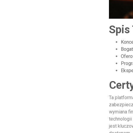
Spis
Konce
Bogat
Ofero
Progr
Ekspe
Certy
Ta platfor
zabezpiecz
wymiana fi
technologi
jest kluczo