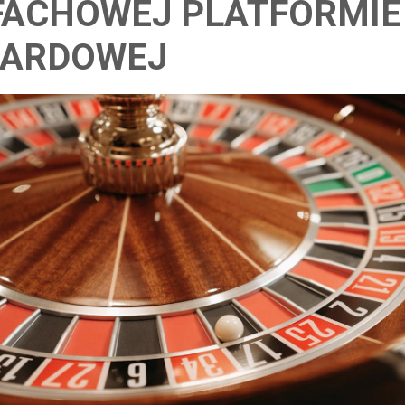
FACHOWEJ PLATFORMIE
ARDOWEJ