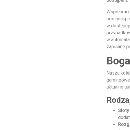
dostępem.
Współpracu
posiadają c
w dostępny
przypadkow
w automata
zapisane p
Boga
Nasza kolek
gamingowej.
aktualne au
Rodza
Sloty
dodat
Rozgr