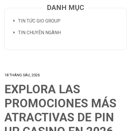
DANH MỤC
TIN TỨC GIO GROUP
TIN CHUYÊN NGÀNH
18 THÁNG SÁU, 2026
EXPLORA LAS
PROMOCIONES MÁS
ATRACTIVAS DE PIN