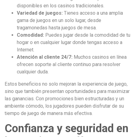
disponibles en los casinos tradicionales.
Variedad de juegos:
Tienes acceso a una amplia
gama de juegos en un solo lugar, desde
tragamonedas hasta juegos de mesa.
Comodidad:
Puedes jugar desde la comodidad de tu
hogar o en cualquier lugar donde tengas acceso a
Internet.
Atención al cliente 24/7:
Muchos casinos en línea
ofrecen soporte al cliente continuo para resolver
cualquier duda.
Estos beneficios no solo mejoran la experiencia de juego,
sino que también presentan oportunidades para maximizar
las ganancias. Con promociones bien estructuradas y un
ambiente cómodo, los jugadores pueden disfrutar de su
tiempo de juego de manera más efectiva.
Confianza y seguridad en