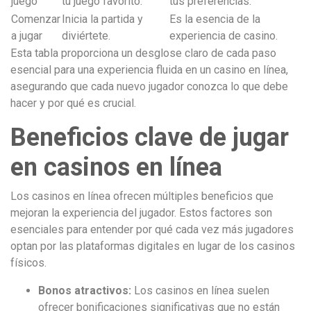
juego
tu juego favorito.
tus preferencias.
Comenzar
Inicia la partida y
Es la esencia de la
a jugar
diviértete.
experiencia de casino.
Esta tabla proporciona un desglose claro de cada paso
esencial para una experiencia fluida en un casino en línea,
asegurando que cada nuevo jugador conozca lo que debe
hacer y por qué es crucial.
Beneficios clave de jugar
en casinos en línea
Los casinos en línea ofrecen múltiples beneficios que
mejoran la experiencia del jugador. Estos factores son
esenciales para entender por qué cada vez más jugadores
optan por las plataformas digitales en lugar de los casinos
físicos.
Bonos atractivos:
Los casinos en línea suelen
ofrecer bonificaciones significativas que no están