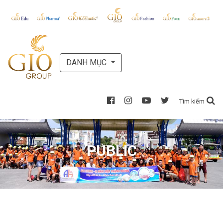
DANH MỤC
Tìm kiếm
PUBLIC
ious