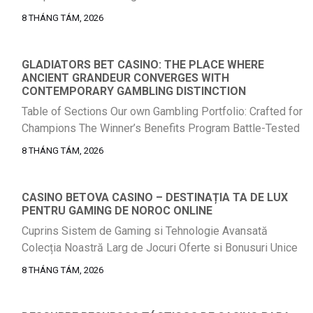
Bonussen en Promoties Spinobon Casino Winner Stories
8 THÁNG TÁM, 2026
Veelgestelde Vragen Waarom Opteren voor Spinobon
Goksite Bij https://spinoboncasino.nl/ begrijpen we dat
gebruikers op zoek zijn naar meer dan alleen spellen. Ze
GLADIATORS BET CASINO: THE PLACE WHERE
ANCIENT GRANDEUR CONVERGES WITH
verlangen naar een complete beleving waarin veiligheid,
CONTEMPORARY GAMBLING DISTINCTION
verscheidenheid en vermaak samenkomen. Wij werken
Table of Sections Our own Gambling Portfolio: Crafted for
met […]
Champions The Winner’s Benefits Program Battle-Tested
Banking Options On-the-go Gambling Platform Military-
8 THÁNG TÁM, 2026
grade Security Standards Constant Help Squad Our own
Gambling Portfolio: Crafted for Victors Within web page,
we have assembled a impressive array of more than
CASINO BETOVA CASINO – DESTINAȚIA TA DE LUX
PENTRU GAMING DE NOROC ONLINE
3,500 top-tier gaming games that would prompt even
every most […]
Cuprins Sistem de Gaming si Tehnologie Avansată
Colecția Noastră Larg de Jocuri Oferte si Bonusuri Unice
Modalități de Plata si Tranzacții Securizate Experienta
8 THÁNG TÁM, 2026
Mobile Îmbunătățită Serviciul Nostru destinat Clienți
Infrastructura pentru Gaming si Tehnologie Avansată Aici