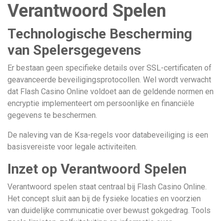
Verantwoord Spelen
Technologische Bescherming
van Spelersgegevens
Er bestaan geen specifieke details over SSL-certificaten of
geavanceerde beveiligingsprotocollen. Wel wordt verwacht
dat Flash Casino Online voldoet aan de geldende normen en
encryptie implementeert om persoonlijke en financiële
gegevens te beschermen.
De naleving van de Ksa-regels voor databeveiliging is een
basisvereiste voor legale activiteiten.
Inzet op Verantwoord Spelen
Verantwoord spelen staat centraal bij Flash Casino Online.
Het concept sluit aan bij de fysieke locaties en voorzien
van duidelijke communicatie over bewust gokgedrag. Tools