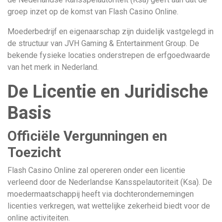
groep inzet op de komst van Flash Casino Online.
Moederbedrijf en eigenaarschap zijn duidelijk vastgelegd in
de structuur van JVH Gaming & Entertainment Group. De
bekende fysieke locaties onderstrepen de erfgoedwaarde
van het merk in Nederland.
De Licentie en Juridische
Basis
Officiële Vergunningen en
Toezicht
Flash Casino Online zal opereren onder een licentie
verleend door de Nederlandse Kansspelautoriteit (Ksa). De
moedermaatschappij heeft via dochterondernemingen
licenties verkregen, wat wettelijke zekerheid biedt voor de
online activiteiten.