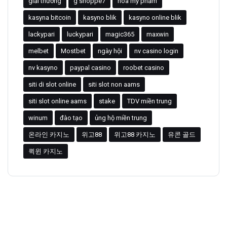
giải thưởng
g shoppe7
hóa mỹ phẩm
kasyna bitcoin
kasyno blik
kasyno online blik
lackypari
luckypari
magic365
maxwin
melbet
Mostbet
ngày hội
nv casino login
nv kasyno
paypal casino
roobet casino
siti di slot online
siti slot non aams
siti slot online aams
stake
TDV miền trung
winum
đào tạo
ủng hộ miền trung
온라인 카지노
위고88
위고88 카지노
유콘 골드
퀵윈 카지노