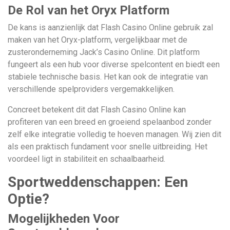
De Rol van het Oryx Platform
De kans is aanzienlijk dat Flash Casino Online gebruik zal
maken van het Oryx-platform, vergelijkbaar met de
zusteronderneming Jack’s Casino Online. Dit platform
fungeert als een hub voor diverse spelcontent en biedt een
stabiele technische basis. Het kan ook de integratie van
verschillende spelproviders vergemakkelijken.
Concreet betekent dit dat Flash Casino Online kan
profiteren van een breed en groeiend spelaanbod zonder
zelf elke integratie volledig te hoeven managen. Wij zien dit
als een praktisch fundament voor snelle uitbreiding. Het
voordeel ligt in stabiliteit en schaalbaarheid.
Sportweddenschappen: Een
Optie?
Mogelijkheden Voor