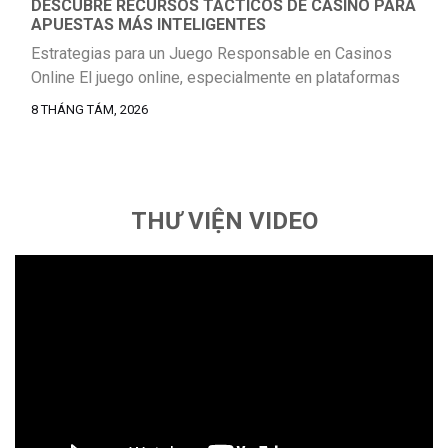
la betova recenzie, ne-am creat reputația asupra fundația
DESCUBRE RECURSOS TÁCTICOS DE CASINO PARA
APUESTAS MÁS INTELIGENTES
unei infrastructurii tehnologice cu ultimei generație.
Sistemul noastra implementează protocoale de […]
Estrategias para un Juego Responsable en Casinos
Online El juego online, especialmente en plataformas
como https://caposino-arg.com/, puede ser una fuente
8 THÁNG TÁM, 2026
de entretenimiento si se aborda con la mentalidad
correcta. Implementar estrategias de juego responsable
es fundamental para asegurar que la experiencia sea
positiva y no derive en problemas. Esto implica
THƯ VIỆN VIDEO
establecer límites claros de tiempo […]
Trình
chơi
Video