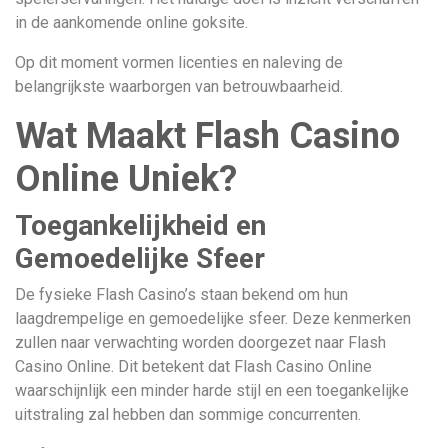
in de aankomende online goksite.
Op dit moment vormen licenties en naleving de
belangrijkste waarborgen van betrouwbaarheid.
Wat Maakt Flash Casino
Online Uniek?
Toegankelijkheid en
Gemoedelijke Sfeer
De fysieke Flash Casino’s staan bekend om hun
laagdrempelige en gemoedelijke sfeer. Deze kenmerken
zullen naar verwachting worden doorgezet naar Flash
Casino Online. Dit betekent dat Flash Casino Online
waarschijnlijk een minder harde stijl en een toegankelijke
uitstraling zal hebben dan sommige concurrenten.