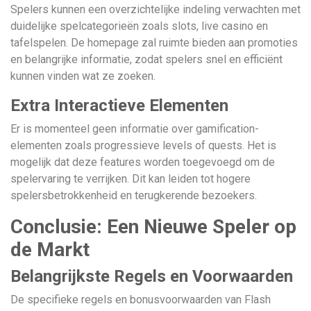
Spelers kunnen een overzichtelijke indeling verwachten met
duidelijke spelcategorieën zoals slots, live casino en
tafelspelen. De homepage zal ruimte bieden aan promoties
en belangrijke informatie, zodat spelers snel en efficiënt
kunnen vinden wat ze zoeken.
Extra Interactieve Elementen
Er is momenteel geen informatie over gamification-
elementen zoals progressieve levels of quests. Het is
mogelijk dat deze features worden toegevoegd om de
spelervaring te verrijken. Dit kan leiden tot hogere
spelersbetrokkenheid en terugkerende bezoekers.
Conclusie: Een Nieuwe Speler op
de Markt
Belangrijkste Regels en Voorwaarden
De specifieke regels en bonusvoorwaarden van Flash