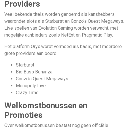
Providers
Veel bekende titels worden genoemd als kanshebbers,
waaronder slots als Starburst en Gonzo’s Quest Megaways.
Live spellen van Evolution Gaming worden verwacht, met
mogelijke aanbieders zoals NetEnt en Pragmatic Play.
Het platform Oryx wordt vermoed als basis, met meerdere
grote providers aan boord.
Starburst
Big Bass Bonanza
Gonzo’s Quest Megaways
Monopoly Live
Crazy Time
Welkomstbonussen en
Promoties
Over welkomstbonussen bestaat nog geen officiële