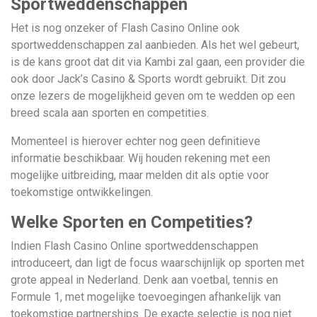
Sportweddenschappen
Het is nog onzeker of Flash Casino Online ook
sportweddenschappen zal aanbieden. Als het wel gebeurt,
is de kans groot dat dit via Kambi zal gaan, een provider die
ook door Jack’s Casino & Sports wordt gebruikt. Dit zou
onze lezers de mogelijkheid geven om te wedden op een
breed scala aan sporten en competities.
Momenteel is hierover echter nog geen definitieve
informatie beschikbaar. Wij houden rekening met een
mogelijke uitbreiding, maar melden dit als optie voor
toekomstige ontwikkelingen.
Welke Sporten en Competities?
Indien Flash Casino Online sportweddenschappen
introduceert, dan ligt de focus waarschijnlijk op sporten met
grote appeal in Nederland. Denk aan voetbal, tennis en
Formule 1, met mogelijke toevoegingen afhankelijk van
toekomstige partnerships. De exacte selectie is nog niet