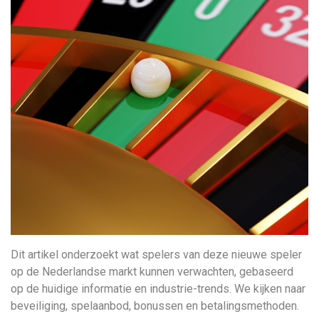
Dit artikel onderzoekt wat spelers van deze nieuwe speler
op de Nederlandse markt kunnen verwachten, gebaseerd
op de huidige informatie en industrie-trends. We kijken naar
beveiliging, spelaanbod, bonussen en betalingsmethoden.