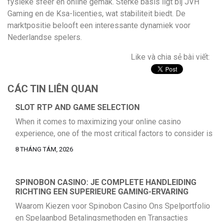
fysieke sfeer en online gemak. Sterke basis ligt bij JVH
Gaming en de Ksa-licenties, wat stabiliteit biedt. De
marktpositie belooft een interessante dynamiek voor
Nederlandse spelers.
Like và chia sẻ bài viết:
CÁC TIN LIÊN QUAN
SLOT RTP AND GAME SELECTION
When it comes to maximizing your online casino
experience, one of the most critical factors to consider is
the Return to Player, or RTP, of the slot games you
8 THÁNG TÁM, 2026
choose. This percentage represents the theoretical
payout that a slot will return to players over time. A higher
RTP can significantly improve your chances of winning […]
SPINOBON CASINO: JE COMPLETE HANDLEIDING
RICHTING EEN SUPERIEURE GAMING-ERVARING
Waarom Kiezen voor Spinobon Casino Ons Spelportfolio
en Spelaanbod Betalingsmethoden en Transacties