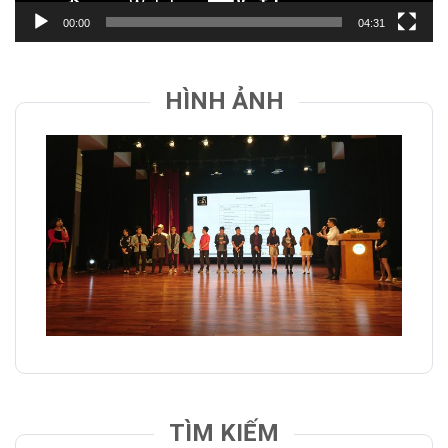
00:00
04:31
HÌNH ẢNH
TÌM KIẾM