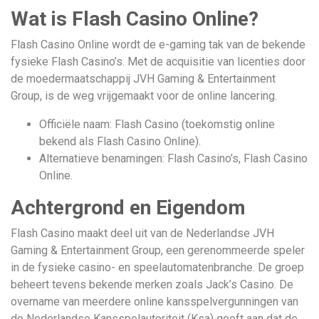
Wat is Flash Casino Online?
Flash Casino Online wordt de e-gaming tak van de bekende
fysieke Flash Casino’s. Met de acquisitie van licenties door
de moedermaatschappij JVH Gaming & Entertainment
Group, is de weg vrijgemaakt voor de online lancering.
Officiële naam: Flash Casino (toekomstig online
bekend als Flash Casino Online).
Alternatieve benamingen: Flash Casino’s, Flash Casino
Online.
Achtergrond en Eigendom
Flash Casino maakt deel uit van de Nederlandse JVH
Gaming & Entertainment Group, een gerenommeerde speler
in de fysieke casino- en speelautomatenbranche. De groep
beheert tevens bekende merken zoals Jack’s Casino. De
overname van meerdere online kansspelvergunningen van
de Nederlandse Kansspelautoriteit (Ksa) geeft aan dat de