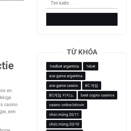
Tìm
kiếm
cho:
TỪ KHÓA
tie
1redbet argentina
1xbet
ace game argentina
ace game casino
BC 게임
aire en
BC게임 카지노
best crypto casinos
ukkige
ns casino
casino online bitcoin
gie, een
chúc mừng 20/11
chức mừng 20/10
 hoge