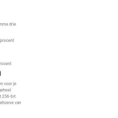
mma drie
procent
rocent
n
en voor je
geheel
t 256-bit
behoeve van