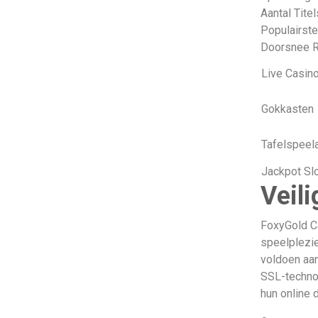
Aantal Titel
Populairst
Doorsnee 
Live Casin
Gokkasten
Tafelspeela
Jackpot Sl
Veil
FoxyGold Ca
speelplezie
voldoen aan
SSL-techno
hun online 