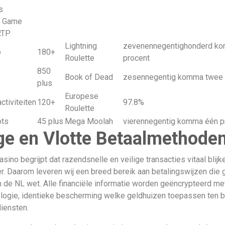
s
e Game
RTP
Lightning
zevenennegentighonderd ko
o
180+
Roulette
procent
850
Book of Dead
zesennegentig komma twee 
plus
Europese
ctiviteiten
120+
97.8%
Roulette
ots
45 plus
Mega Moolah
vierennegentig komma één p
ige en Vlotte Betaalmethode
sino begrijpt dat razendsnelle en veilige transacties vitaal blijk
r. Daarom leveren wij een breed bereik aan betalingswijzen die 
 de NL wet. Alle financiële informatie worden geëncrypteerd me
logie, identieke bescherming welke geldhuizen toepassen ten 
diensten.