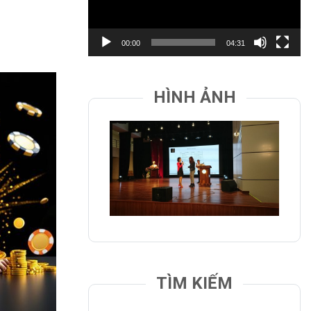
00:00
04:31
HÌNH ẢNH
TÌM KIẾM