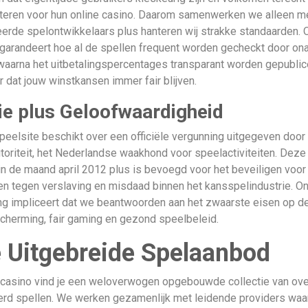
teren voor hun online casino. Daarom samenwerken we alleen m
rde spelontwikkelaars plus hanteren wij strakke standaarden.
garandeert hoe al de spellen frequent worden gecheckt door ona
 waarna het uitbetalingspercentages transparant worden gepublic
r dat jouw winstkansen immer fair blijven.
ie plus Geloofwaardigheid
eelsite beschikt over een officiële vergunning uitgegeven door
oriteit, het Nederlandse waakhond voor speelactiviteiten. Deze
 in de maand april 2012 plus is bevoegd voor het beveiligen voor
n tegen verslaving en misdaad binnen het kansspelindustrie. O
 impliceert dat we beantwoorden aan het zwaarste eisen op de 
cherming, fair gaming en gezond speelbeleid.
 Uitgebreide Spelaanbod
 casino vind je een weloverwogen opgebouwde collectie van ove
erd spellen. We werken gezamenlijk met leidende providers waa