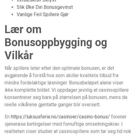
Slik Øke Din Bonusgevinst
Vanlige Feil Spillere Gjør
Lær om
Bonusoppbygging og
Vilkår
Når spillere leter etter den optimale bonusen, er det
avgjørende å forstå hva som skiller kvalitets tilbud fra
mindre fordelaktige løsninger. Bonusbeløpet alene viser
ikke komplette bildet. Vi oppdager jevnlig at casinospillere
konsentrerer seg bare på størrelsen på bonusen, mens de
reelle vilkårene gjentatte ganger blir oversett.
En
https://luksusferie.no/casinoer/casino-bonus/
forener
sjenerøse betingelser med fornuftige omsetningskrav. I
realiteten viser studier at casinospillere som tar seg tid nok