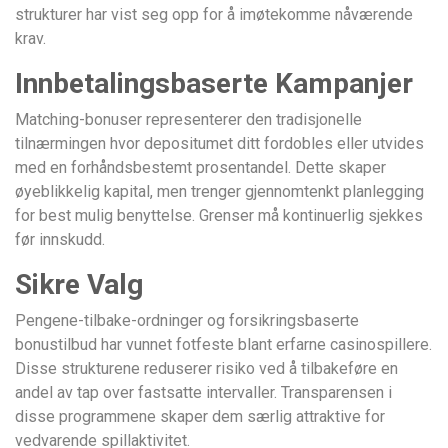
strukturer har vist seg opp for å imøtekomme nåværende
krav.
Innbetalingsbaserte Kampanjer
Matching-bonuser representerer den tradisjonelle
tilnærmingen hvor depositumet ditt fordobles eller utvides
med en forhåndsbestemt prosentandel. Dette skaper
øyeblikkelig kapital, men trenger gjennomtenkt planlegging
for best mulig benyttelse. Grenser må kontinuerlig sjekkes
før innskudd.
Sikre Valg
Pengene-tilbake-ordninger og forsikringsbaserte
bonustilbud har vunnet fotfeste blant erfarne casinospillere.
Disse strukturene reduserer risiko ved å tilbakeføre en
andel av tap over fastsatte intervaller. Transparensen i
disse programmene skaper dem særlig attraktive for
vedvarende spillaktivitet.