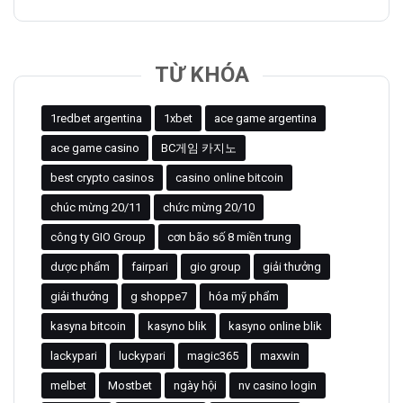
TỪ KHÓA
1redbet argentina
1xbet
ace game argentina
ace game casino
BC게임 카지노
best crypto casinos
casino online bitcoin
chúc mừng 20/11
chức mừng 20/10
công ty GIO Group
cơn bão số 8 miền trung
dược phẩm
fairpari
gio group
giải thưởng
giải thưởng
g shoppe7
hóa mỹ phẩm
kasyna bitcoin
kasyno blik
kasyno online blik
lackypari
luckypari
magic365
maxwin
melbet
Mostbet
ngày hội
nv casino login