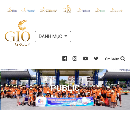
DANH MỤC
Tìm kiếm
PUBLIC
ious