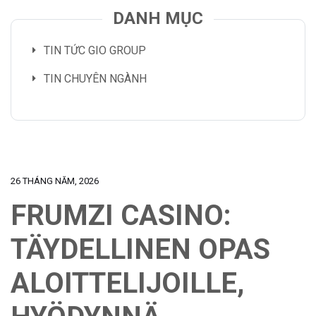
DANH MỤC
TIN TỨC GIO GROUP
TIN CHUYÊN NGÀNH
26 THÁNG NĂM, 2026
FRUMZI CASINO:
TÄYDELLINEN OPAS
ALOITTELIJOILLE,