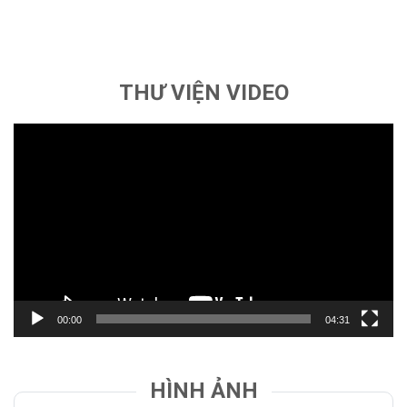
de entretenimiento si se aborda con la mentalidad
correcta. Implementar estrategias de juego responsable
es fundamental para asegurar que la experiencia sea
positiva y no derive en problemas. Esto implica
THƯ VIỆN VIDEO
establecer límites claros de tiempo […]
Trình
chơi
Video
00:00
04:31
HÌNH ẢNH