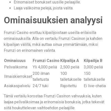
Erinomaiset bonukset uusille pelaajille.
Laaja valikoima pelejä, joista valita.
Ominaisuuksien analyysi
Frumzi Casino erottuu kilpailijoistaan useilla erilaisilla
ominaisuuksilla. Alla on vertailu Frumzi Casinon ja kahden
kilpailijan välillä, mikä auttaa sinua ymmärtämään, miksi
Frumzi on erinomainen valinta.
Ominaisuus
Frumzi Casino
Kilpailija A
Kilpailija B
Pelivalikoima
Yli 4,000 peliä
2,500 peliä
3,000 peliä
200 ilman
100
150
Ilmaiskierrokset
talletusta
talletukselle
talletukselle
Asiakaspalvelu
24/7 tuki
Rajoitettu
Ei live-chatia
Tämä vertailu korostaa Frumzi Casinon vahvuuksia, kuten
laajaa pelivalikoimaa ja erinomaisia bonuksia, jotka tekevät
siitä houkuttelevan vaihtoehdon pelaajille.