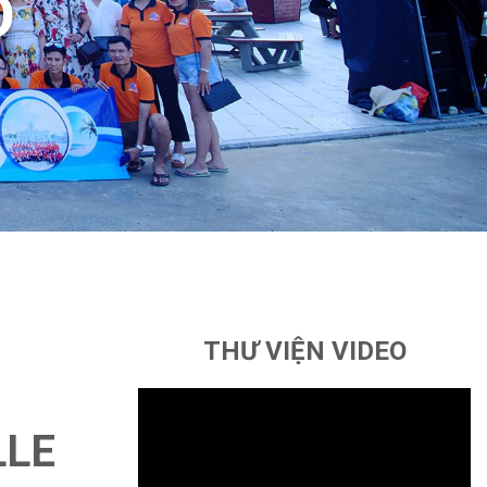
D
THƯ VIỆN VIDEO
Trình
chơi
LLE
Video