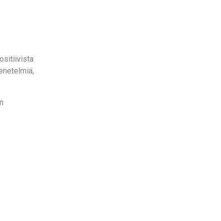
ositiivista
enetelmiä,
n