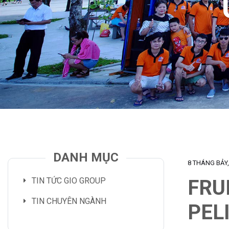
ious
DANH MỤC
8 THÁNG BẢY,
TIN TỨC GIO GROUP
FRU
TIN CHUYÊN NGÀNH
PEL