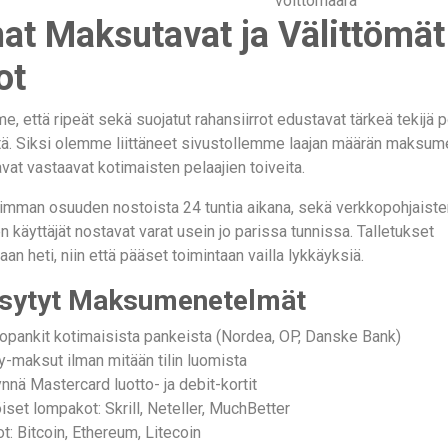
voittomäärä
at Maksutavat ja Välittömät
ot
, että ripeät sekä suojatut rahansiirrot edustavat tärkeä tekijä p
ä. Siksi olemme liittäneet sivustollemme laajan määrän maksum
avat vastaavat kotimaisten pelaajien toiveita.
imman osuuden nostoista 24 tuntia aikana, sekä verkkopohjaiste
 käyttäjät nostavat varat usein jo parissa tunnissa. Talletukset
n heti, niin että pääset toimintaan vailla lykkäyksiä.
sytyt Maksumenetelmät
opankit kotimaisista pankeista (Nordea, OP, Danske Bank)
ly-maksut ilman mitään tilin luomista
nnä Mastercard luotto- ja debit-kortit
iset lompakot: Skrill, Neteller, MuchBetter
t: Bitcoin, Ethereum, Litecoin