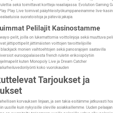
rulettia sekä toimittavat kortteja reaaliajassa. Evolution Gaming 
Play Play Live toimivat pääyhteistyökumppaneinamme live-kasin
alaatuisia suoratoistoja ja päteviä jakajia.
tuimmat Pelilajit Kasinostamme
ays-pelit, joilla on lukemattomia voittolinjoja sekä muuttuva pe
at jättipottipelit jättimäisten voittojen tavoittelijoille
 blackjack monien vaihtoehtojen sekä panosrajojen saatavilla
iversiot eurooppalaisesta french ruletin erikoispöytiin
hjelmapelit kuten Monopoly Live ja Dream Catcher
aaliurheiluvedonlyönti koko vuorokauden
ttelevat Tarjoukset ja
oukset
ellisen korvauksen linjaan, ja sen takia esitämme jatkuvasti ho
iin uusille kuin nykyisille oleville asiakkaillemme. Uuden pelaajan