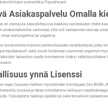
kokortit kuten esimerkiksi Paysafecard
vä Asiakaspalvelu Omalla kie
e on olemassa saavutettavissa kaikkina vuorokauden chatin kaut
n asiakastukemme varmistaa, että voit vastaanotat neuvoja oma
ä ilman kieliongelmia tai ongelmia.
 työskentelee kokenut peliteollisuuden asiantuntijoita, jotka tu
perinpohjaisesti sekä voivat hoitamaan useimmat ongelmat mu
 Vaikeiden tapausten osalta toimitamme lisäksi sähköpostitukea
 vuoksi.
allisuus ynnä Lisenssi
e nojaa Curaçaon hallinon myöntämään toimilupaan (nro 8048/JA
mennettu tosiasia ja takaa toimintamme laillisuus maailmanlaajui
oilla. Toteutamme tiukkoja säädöksiä sekä turvallisen pelaamiseen