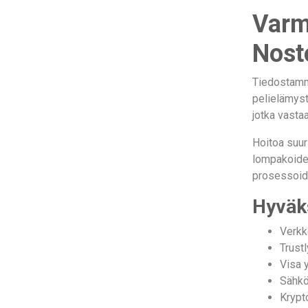
Varm
Nost
Tiedostamme
pelielämyst
jotka vasta
Hoitoa suur
lompakoiden
prosessoidaa
Hyväk
Verkk
Trust
Visa y
Sähkö
Krypto