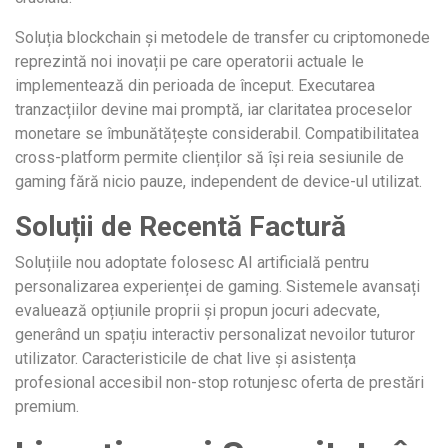
Soluția blockchain și metodele de transfer cu criptomonede
reprezintă noi inovații pe care operatorii actuale le
implementează din perioada de început. Executarea
tranzacțiilor devine mai promptă, iar claritatea proceselor
monetare se îmbunătățește considerabil. Compatibilitatea
cross-platform permite clienților să își reia sesiunile de
gaming fără nicio pauze, independent de device-ul utilizat.
Soluții de Recentă Factură
Soluțiile nou adoptate folosesc AI artificială pentru
personalizarea experienței de gaming. Sistemele avansați
evaluează opțiunile proprii și propun jocuri adecvate,
generând un spațiu interactiv personalizat nevoilor tuturor
utilizator. Caracteristicile de chat live și asistența
profesional accesibil non-stop rotunjesc oferta de prestări
premium.