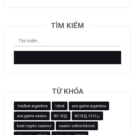
TÌM KIẾM
Tìm
kiếm
cho:
TỪ KHÓA
1redbet argentina
1xbet
ace game argentina
ace game casino
BC 게임
BC게임 카지노
best crypto casinos
casino online bitcoin