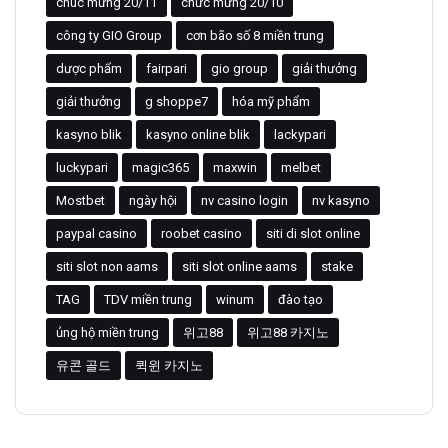
chúc mừng 20/11
chức mừng 20/10
công ty GIO Group
cơn bão số 8 miền trung
dược phẩm
fairpari
gio group
giải thưởng
giải thưởng
g shoppe7
hóa mỹ phẩm
kasyno blik
kasyno online blik
lackypari
luckypari
magic365
maxwin
melbet
Mostbet
ngày hội
nv casino login
nv kasyno
paypal casino
roobet casino
siti di slot online
siti slot non aams
siti slot online aams
stake
TAG
TDV miền trung
winum
đào tạo
ủng hộ miền trung
위고88
위고88 카지노
유콘 골드
퀵윈 카지노