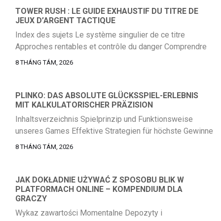
recompensas sustanciales. Los jugadores
TOWER RUSH : LE GUIDE EXHAUSTIF DU TITRE DE
JEUX D’ARGENT TACTIQUE
experimentados buscan plataformas que no solo
ofrezcan una […]
Index des sujets Le système singulier de ce titre
Approches rentables et contrôle du danger Comprendre
les facteurs évolutifs Statistiques analytiques et cotes
8 THÁNG TÁM, 2026
Tower Rush face aux divers divertissements L’unique
mécanisme exclusif de ce fantastique titre Ce titre se
base sur un système innovant dans la sphère des
PLINKO: DAS ABSOLUTE GLÜCKSSPIEL-ERLEBNIS
MIT KALKULATORISCHER PRÄZISION
plateformes en ligne : la élaboration progressive […]
Inhaltsverzeichnis Spielprinzip und Funktionsweise
unseres Games Effektive Strategien für höchste Gewinne
Statistische Gewinnchancen und Auszahlungssystem
8 THÁNG TÁM, 2026
Unterschiedliche Varianten und Besonderheiten
Hochwertige Spieltipps für Neulinge und
Fortgeschrittene Spielweise und Funktionsweise dieses
JAK DOKŁADNIE UŻYWAĆ Z SPOSOBU BLIK W
PLATFORMACH ONLINE – KOMPENDIUM DLA
Spiels Dieses Game gründet auf einem physischen
GRACZY
Konzept, das bereits im achtzehnten Jahrhundert von
Wykaz zawartości Momentalne Depozyty i
dem französischen Wissenschaftler Georges-Louis