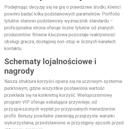
Podejmując decyzję się na grę o prawdziwe środki, klienci
powinni badać kilka podstawowych parametrów. Portfolio
tytułów stanowi podstawowy wyznacznik standardu –
profesjonalna strona oferuje liczne tytułów od znanych
producentów. Równie kluczowa pozostaje reaktywność
obsługi gracza, dostępnej non-stop w licznych kanałach
kontaktu.
Schematy lojalnościowe i
nagrody
Nasza struktura korzyści opiera się na uczciwym systemie
punktowym, gdzie wszystkie postawiona wartość
przekłada się na konkretną korzyść. Wielopoziomowy
program VIP oferuje eskalujące przywileje, od
przyspieszonych wypłat po przypisanych menedżerów
profili. Bonusy powitalne zawierają przejrzyste warunki
wykorzystania, przedstawione w przystępny sposób przed