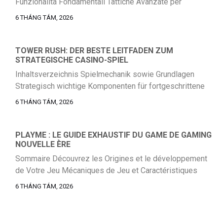
Funzionalità Fondamentali Tattiche Avanzate per
Massimizzare le Vincite Meccanismo di Moltiplicatori e
6 THÁNG TÁM, 2026
Round Bonus RTP, Varianza e Gestione del Bankroll
Caratteristiche Tecniche a Paragone Meccaniche di Gioco
e Caratteristiche Principali Il nostro gioco si distingue nel
TOWER RUSH: DER BESTE LEITFADEN ZUM
STRATEGISCHE CASINO-SPIEL
contesto dei casino digitali per la sua rivoluzionaria
combinazione di elementi tower […]
Inhaltsverzeichnis Spielmechanik sowie Grundlagen
Strategisch wichtige Komponenten für fortgeschrittene
Spieler Gewinnoptimierung mittels clevere
6 THÁNG TÁM, 2026
Entscheidungen Tech- Aspekte und Spielparameter
Vergleichsanalyse sämtlicher diversen Spielvarianten
Gameplay-Mechaniken & Grundlagen Unser Game vereint
PLAYME : LE GUIDE EXHAUSTIF DU GAME DE GAMING
NOUVELLE ÈRE
klassische Casino-Unterhaltung mit neuartigen TD-
Mechaniken. Die Spielmechanik basiert auf dem
Sommaire Découvrez les Origines et le développement
progressiven progressiven Aufbausystem, bei welchem
de Votre Jeu Mécaniques de Jeu et Caractéristiques
dort Spieler durchdachte Wahlen während der Live-Phase
Stratégies Gagnantes pour Optimiser vos Profits
6 THÁNG TÁM, 2026
vornehmen können. Jede einzelne Spielrunde […]
Avantages Comparatifs sur ce Marché Chiffres et Ratios
de Paiement Les Origines et le développement de Votre
Jeu Notre jeu constitue une révolution dans le monde des