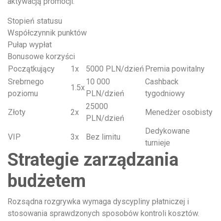
aktywacją promocji.
Stopień statusu
Współczynnik punktów
Pułap wypłat
Bonusowe korzyści
Początkujący
1x
5000 PLN/dzień
Premia powitalny
Srebrnego
10 000
Cashback
1.5x
poziomu
PLN/dzień
tygodniowy
25000
Złoty
2x
Menedżer osobisty
PLN/dzień
Dedykowane
VIP
3x
Bez limitu
turnieje
Strategie zarządzania
budżetem
Rozsądna rozgrywka wymaga dyscypliny płatniczej i
stosowania sprawdzonych sposobów kontroli kosztów.