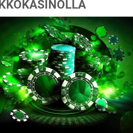
KKOKASINOLLA