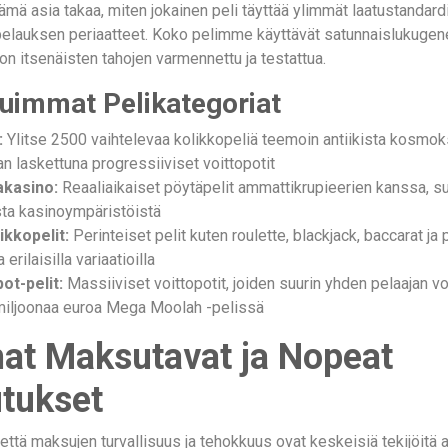
Tämä asia takaa, miten jokainen peli täyttää ylimmät laatustandar
 pelauksen periaatteet. Koko pelimme käyttävät satunnaislukugene
 on itsenäisten tahojen varmennettu ja testattua.
uimmat Pelikategoriat
:
Ylitse 2500 vaihtelevaa kolikkopeliä teemoin antiikista kosmo
n laskettuna progressiiviset voittopotit
akasino:
Reaaliaikaiset pöytäpelit ammattikrupieerien kanssa, s
sta kasinoympäristöistä
ikkopelit:
Perinteiset pelit kuten roulette, blackjack, baccarat ja 
a erilaisilla variaatioilla
ot-pelit:
Massiiviset voittopotit, joiden suurin yhden pelaajan voi
miljoonaa euroa Mega Moolah -pelissä
at Maksutavat ja Nopeat
utukset
ttä maksujen turvallisuus ja tehokkuus ovat keskeisiä tekijöitä a