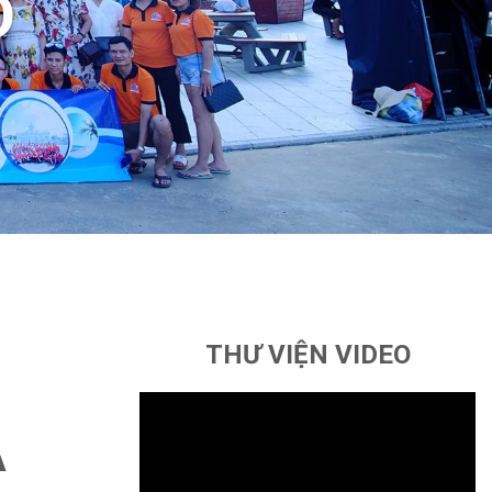
D
THƯ VIỆN VIDEO
Trình
chơi
A
Video