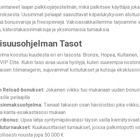
ntaneet laajan palkkiojärjestelmän, mikä palkitsee käyttäjiä jok
rroksesta. Uusimmat pelaajat saavuttavat kilpailukykyisen aloitus
ää bonusvaroja ja freespinnejä. Vakioasiakkaillemme tarjoamme vi
, käteistakaisinmaksuja ja yksinomaisia turnauksia.
lisuusohjelman Tasot
lma koostuu kuudesta eri eri tasosta: Bronze, Hopea, Kultainen, 
VIP Elite. Kukin taso avaa uusia hyötyjä, kuten suurempia nostora
aisen tilimanagerin, sujuvammat kotiutukset ja kutsuja eksklusiivi
n Reload-bonukset:
Jokainen viikko tuo mukanaan uuden bonus
isille pelaajille
isinmaksuohjelma:
Tienaat takaisin osan häviöistäsi joka viikko
a kanta-asiakastasosi mukaan
ribonus:
Upea lahja syntymäpäivänäsi täysin vailla kierrätysvaa
iluturnaukset:
Kuukausittaiset turnaukset, joissa palkintopotti vo
llisesti nousta jopa 50 000 €