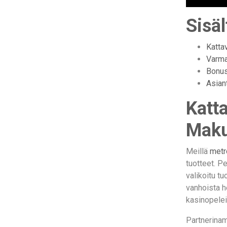
Sisäl
Katta
Varma
Bonus
Asian
Katt
Mak
Meillä
metr
tuotteet. P
valikoitu tu
vanhoista h
kasinopelei
Partnerinam