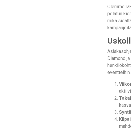
Olemme rake
pelatun kie
mikä sisält
kampanjoita
Uskol
Asiakasohje
Diamond ja 
henkilökoht
eventteihin.
Viiko
aktiiv
Taka
kasva
Syntä
Kilpa
mahdo