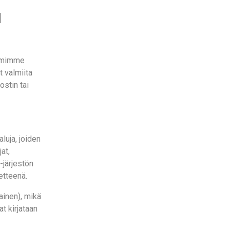
u
iimimme
 valmiita
ostin tai
luja, joiden
at,
-järjestön
etteenä.
inen), mikä
t kirjataan