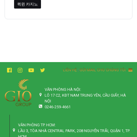
퀵윈 카지노
LIÊN HỆ
|
GỬI MAIL CHO CHÚNG TÔI
VĂN PHÒNG HÀ NỘI:
LÔ 17 C2, KĐT NAM TRUNG YÊN, CẦU GIẤY, HÀ
NỘI
0246-259-4661
VĂN PHÒNG TP. HCM:
LẦU 3, TÒA NHÀ CENTRAL PARK, 208 NGUYỄN TRÃI, QUẬN 1, TP.
HCM