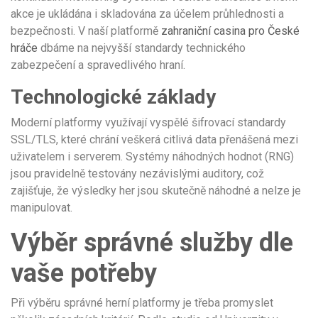
akce je ukládána i skladována za účelem průhlednosti a
bezpečnosti. V naší platformě
zahraniční casina pro České
hráče
dbáme na nejvyšší standardy technického
zabezpečení a spravedlivého hraní.
Technologické základy
Moderní platformy využívají vyspělé šifrovací standardy
SSL/TLS, které chrání veškerá citlivá data přenášená mezi
uživatelem i serverem. Systémy náhodných hodnot (RNG)
jsou pravidelně testovány nezávislými auditory, což
zajišťuje, že výsledky her jsou skutečně náhodné a nelze je
manipulovat.
Výběr správné služby dle
vaše potřeby
Při výběru správné herní platformy je třeba promyslet