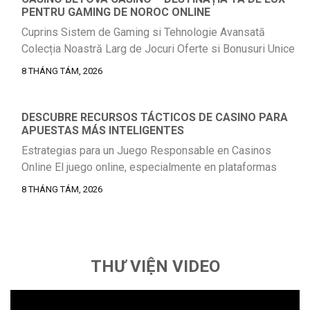
PENTRU GAMING DE NOROC ONLINE
3,500 top-tier gaming games that would prompt even
every most […]
Cuprins Sistem de Gaming si Tehnologie Avansată
Colecția Noastră Larg de Jocuri Oferte si Bonusuri Unice
Modalități de Plata si Tranzacții Securizate Experienta
8 THÁNG TÁM, 2026
Mobile Îmbunătățită Serviciul Nostru destinat Clienți
Infrastructura pentru Gaming si Tehnologie Avansată Aici
la betova recenzie, ne-am creat reputația asupra fundația
DESCUBRE RECURSOS TÁCTICOS DE CASINO PARA
APUESTAS MÁS INTELIGENTES
unei infrastructurii tehnologice cu ultimei generație.
Sistemul noastra implementează protocoale de […]
Estrategias para un Juego Responsable en Casinos
Online El juego online, especialmente en plataformas
como https://caposino-arg.com/, puede ser una fuente
8 THÁNG TÁM, 2026
de entretenimiento si se aborda con la mentalidad
correcta. Implementar estrategias de juego responsable
es fundamental para asegurar que la experiencia sea
positiva y no derive en problemas. Esto implica
THƯ VIỆN VIDEO
establecer límites claros de tiempo […]
Trình