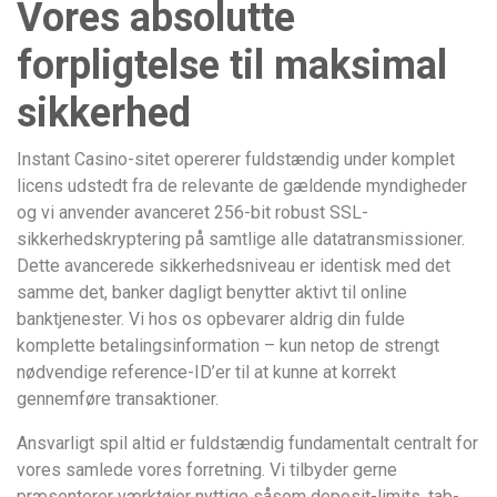
Vores absolutte
forpligtelse til maksimal
sikkerhed
Instant Casino-sitet opererer fuldstændig under komplet
licens udstedt fra de relevante de gældende myndigheder
og vi anvender avanceret 256-bit robust SSL-
sikkerhedskryptering på samtlige alle datatransmissioner.
Dette avancerede sikkerhedsniveau er identisk med det
samme det, banker dagligt benytter aktivt til online
banktjenester. Vi hos os opbevarer aldrig din fulde
komplette betalingsinformation – kun netop de strengt
nødvendige reference-ID’er til at kunne at korrekt
gennemføre transaktioner.
Ansvarligt spil altid er fuldstændig fundamentalt centralt for
vores samlede vores forretning. Vi tilbyder gerne
præsenterer værktøjer nyttige såsom deposit-limits, tab-