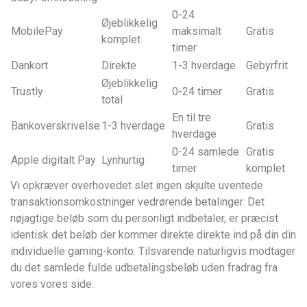
0-24
Øjeblikkelig
MobilePay
maksimalt
Gratis
komplet
timer
Dankort
Direkte
1-3 hverdage
Gebyrfrit
Øjeblikkelig
Trustly
0-24 timer
Gratis
total
En til tre
Bankoverskrivelse
1-3 hverdage
Gratis
hverdage
0-24 samlede
Gratis
Apple digitalt Pay
Lynhurtig
timer
komplet
Vi opkræver overhovedet slet ingen skjulte uventede
transaktionsomkostninger vedrørende betalinger. Det
nøjagtige beløb som du personligt indbetaler, er præcist
identisk det beløb der kommer direkte direkte ind på din din
individuelle gaming-konto. Tilsvarende naturligvis modtager
du det samlede fulde udbetalingsbeløb uden fradrag fra
vores vores side.