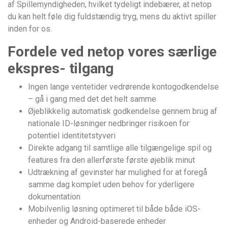
af Spillemyndigheden, hvilket tydeligt indebærer, at netop
du kan helt føle dig fuldstændig tryg, mens du aktivt spiller
inden for os.
Fordele ved netop vores særlige
ekspres- tilgang
Ingen lange ventetider vedrørende kontogodkendelse
– gå i gang med det det helt samme
Øjeblikkelig automatisk godkendelse gennem brug af
nationale ID-løsninger nedbringer risikoen for
potentiel identitetstyveri
Direkte adgang til samtlige alle tilgængelige spil og
features fra den allerførste første øjeblik minut
Udtrækning af gevinster har mulighed for at foregå
samme dag komplet uden behov for yderligere
dokumentation
Mobilvenlig løsning optimeret til både både iOS-
enheder og Android-baserede enheder