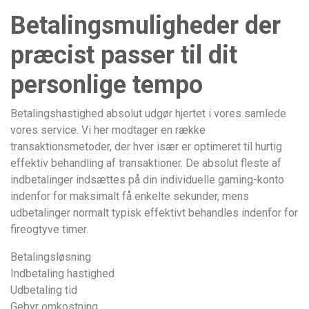
Betalingsmuligheder der
præcist passer til dit
personlige tempo
Betalingshastighed absolut udgør hjertet i vores samlede
vores service. Vi her modtager en række
transaktionsmetoder, der hver især er optimeret til hurtig
effektiv behandling af transaktioner. De absolut fleste af
indbetalinger indsættes på din individuelle gaming-konto
indenfor for maksimalt få enkelte sekunder, mens
udbetalinger normalt typisk effektivt behandles indenfor for
fireogtyve timer.
Betalingsløsning
Indbetaling hastighed
Udbetaling tid
Gebyr omkostning