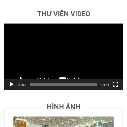
jugadores locales, ofreciendo acceso directo desde el
navegador a un mundo de entretenimiento sin igual.
THƯ VIỆN VIDEO
Imagina […]
Trình
chơi
Video
00:00
04:31
HÌNH ẢNH