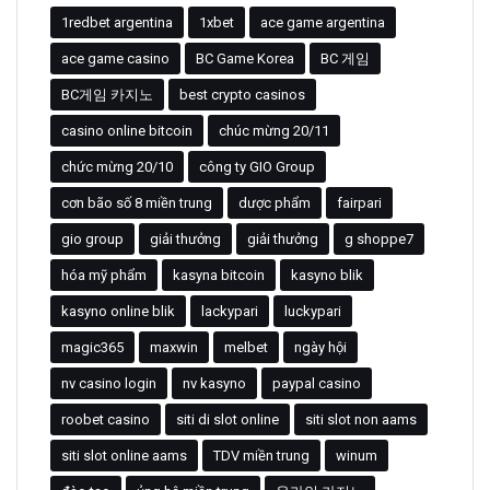
1redbet argentina
1xbet
ace game argentina
ace game casino
BC Game Korea
BC 게임
BC게임 카지노
best crypto casinos
casino online bitcoin
chúc mừng 20/11
chức mừng 20/10
công ty GIO Group
cơn bão số 8 miền trung
dược phẩm
fairpari
gio group
giải thưởng
giải thưởng
g shoppe7
hóa mỹ phẩm
kasyna bitcoin
kasyno blik
kasyno online blik
lackypari
luckypari
magic365
maxwin
melbet
ngày hội
nv casino login
nv kasyno
paypal casino
roobet casino
siti di slot online
siti slot non aams
siti slot online aams
TDV miền trung
winum