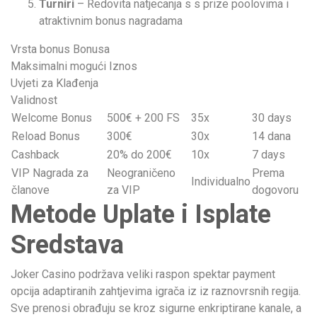
Turniri
– Redovita natjecanja s s prize poolovima i
atraktivnim bonus nagradama
Vrsta bonus Bonusa
Maksimalni mogući Iznos
Uvjeti za Klađenja
Validnost
Welcome Bonus
500€ + 200 FS
35x
30 days
Reload Bonus
300€
30x
14 dana
Cashback
20% do 200€
10x
7 days
VIP Nagrada za
Neograničeno
Prema
Individualno
članove
za VIP
dogovoru
Metode Uplate i Isplate
Sredstava
Joker Casino podržava veliki raspon spektar payment
opcija adaptiranih zahtjevima igrača iz iz raznovrsnih regija.
Sve prenosi obrađuju se kroz sigurne enkriptirane kanale, a