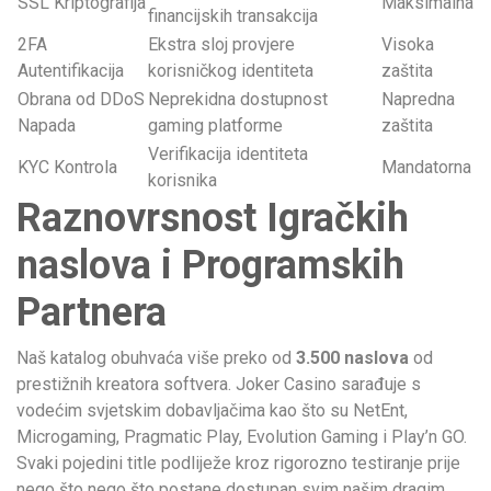
SSL Kriptografija
Maksimalna
financijskih transakcija
2FA
Ekstra sloj provjere
Visoka
Autentifikacija
korisničkog identiteta
zaštita
Obrana od DDoS
Neprekidna dostupnost
Napredna
Napada
gaming platforme
zaštita
Verifikacija identiteta
KYC Kontrola
Mandatorna
korisnika
Raznovrsnost Igračkih
naslova i Programskih
Partnera
Naš katalog obuhvaća više preko od
3.500 naslova
od
prestižnih kreatora softvera. Joker Casino sarađuje s
vodećim svjetskim dobavljačima kao što su NetEnt,
Microgaming, Pragmatic Play, Evolution Gaming i Play’n GO.
Svaki pojedini title podliježe kroz rigorozno testiranje prije
nego što nego što postane dostupan svim našim dragim