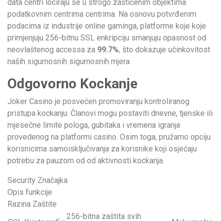
data centri lociraju se u strogo zaštićenim objektima
podatkovnim centrima centrima. Na osnovu potvrđenim
podacima iz industrije online gaminga, platforme koje koje
primjenjuju 256-bitnu SSL enkripciju smanjuju opasnost od
neovlaštenog accessa za
99.7%
, što dokazuje učinkovitost
naših sigurnosnih sigurnosnih mjera.
Odgovorno Kockanje
Joker Casino je posvećen promoviranju kontroliranog
pristupa kockanju. Članovi mogu postaviti dnevne, tjenske ili
mjesečne limite pologa, gubitaka i vremena igranja
provedenog na platformi casino. Osim toga, pružamo opciju
korisnicima samoisključivanja za korisnike koji osjećaju
potrebu za pauzom od od aktivnosti kockanja.
Security Značajka
Opis funkcije
Razina Zaštite
256-bitna zaštita svih