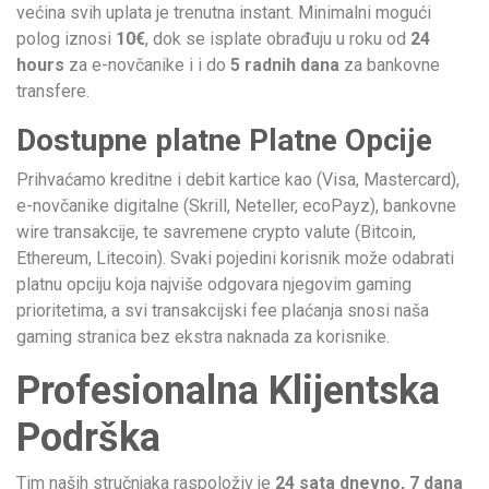
većina svih uplata je trenutna instant. Minimalni mogući
polog iznosi
10€
, dok se isplate obrađuju u roku od
24
hours
za e-novčanike i i do
5 radnih dana
za bankovne
transfere.
Dostupne platne Platne Opcije
Prihvaćamo kreditne i debit kartice kao (Visa, Mastercard),
e-novčanike digitalne (Skrill, Neteller, ecoPayz), bankovne
wire transakcije, te savremene crypto valute (Bitcoin,
Ethereum, Litecoin). Svaki pojedini korisnik može odabrati
platnu opciju koja najviše odgovara njegovim gaming
prioritetima, a svi transakcijski fee plaćanja snosi naša
gaming stranica bez ekstra naknada za korisnike.
Profesionalna Klijentska
Podrška
Tim naših stručnjaka raspoloživ je
24 sata dnevno, 7 dana