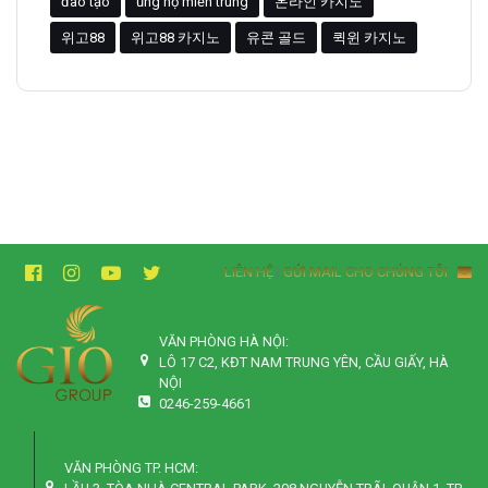
đào tạo
ủng hộ miền trung
온라인 카지노
위고88
위고88 카지노
유콘 골드
퀵윈 카지노
LIÊN HỆ
|
GỬI MAIL CHO CHÚNG TÔI
VĂN PHÒNG HÀ NỘI:
LÔ 17 C2, KĐT NAM TRUNG YÊN, CẦU GIẤY, HÀ
NỘI
0246-259-4661
VĂN PHÒNG TP. HCM: