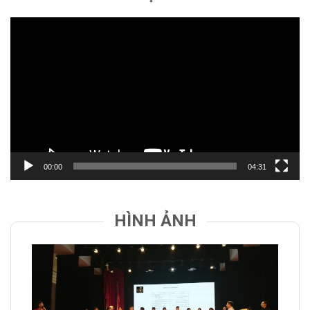
Trình
chơi
Video
00:00
04:31
HÌNH ẢNH