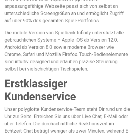
anpassungsfähige Webseite passt sich von selbst an
unterschiedliche Screengrößen an und ermöglicht Zugriff
auf über 90% des gesamten Spiel-Portfolios.
Die mobile Version von Spielbank Infinity unterstützt alle
gebräuchlichen Systeme – Apple iOS ab Version 12.0,
Android ab Version 8.0 sowie moderne Browser wie
Chrome, Safari und Mozilla Firefox. Touch-Bedienelemente
sind intuitiv designed und erlauben präzise Steuerung
selbst bei vielschichtigen Tischspielen.
Erstklassiger
Kundenservice
Unser polyglotte Kundenservice-Team steht Dir rund um die
Uhr zur Seite. Erreichen Sie uns über Live Chat, E-Mail oder
über Telefon. Die durchschnittliche Reaktionszeit im
Echtzeit-Chat beträgt weniger als zwei Minuten, während E-