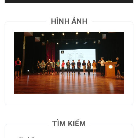
HÌNH ẢNH
TÌM KIẾM
Tìm