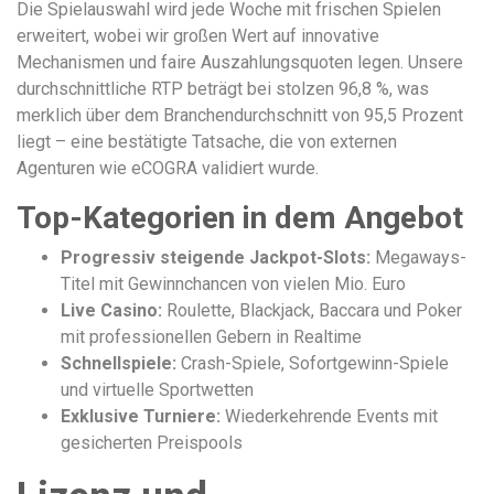
Die Spielauswahl wird jede Woche mit frischen Spielen
erweitert, wobei wir großen Wert auf innovative
Mechanismen und faire Auszahlungsquoten legen. Unsere
durchschnittliche RTP beträgt bei stolzen 96,8 %, was
merklich über dem Branchendurchschnitt von 95,5 Prozent
liegt – eine bestätigte Tatsache, die von externen
Agenturen wie eCOGRA validiert wurde.
Top-Kategorien in dem Angebot
Progressiv steigende Jackpot-Slots:
Megaways-
Titel mit Gewinnchancen von vielen Mio. Euro
Live Casino:
Roulette, Blackjack, Baccara und Poker
mit professionellen Gebern in Realtime
Schnellspiele:
Crash-Spiele, Sofortgewinn-Spiele
und virtuelle Sportwetten
Exklusive Turniere:
Wiederkehrende Events mit
gesicherten Preispools