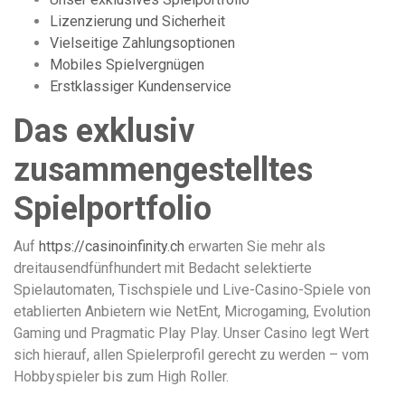
Lizenzierung und Sicherheit
Vielseitige Zahlungsoptionen
Mobiles Spielvergnügen
Erstklassiger Kundenservice
Das exklusiv
zusammengestelltes
Spielportfolio
Auf
https://casinoinfinity.ch
erwarten Sie mehr als
dreitausendfünfhundert mit Bedacht selektierte
Spielautomaten, Tischspiele und Live-Casino-Spiele von
etablierten Anbietern wie NetEnt, Microgaming, Evolution
Gaming und Pragmatic Play Play. Unser Casino legt Wert
sich hierauf, allen Spielerprofil gerecht zu werden – vom
Hobbyspieler bis zum High Roller.