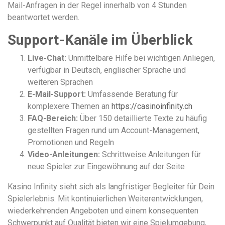
Mail-Anfragen in der Regel innerhalb von 4 Stunden
beantwortet werden.
Support-Kanäle im Überblick
Live-Chat:
Unmittelbare Hilfe bei wichtigen Anliegen,
verfügbar in Deutsch, englischer Sprache und
weiteren Sprachen
E-Mail-Support:
Umfassende Beratung für
komplexere Themen an
https://casinoinfinity.ch
FAQ-Bereich:
Über 150 detaillierte Texte zu häufig
gestellten Fragen rund um Account-Management,
Promotionen und Regeln
Video-Anleitungen:
Schrittweise Anleitungen für
neue Spieler zur Eingewöhnung auf der Seite
Kasino Infinity sieht sich als langfristiger Begleiter für Dein
Spielerlebnis. Mit kontinuierlichen Weiterentwicklungen,
wiederkehrenden Angeboten und einem konsequenten
Schwerpunkt auf Qualität bieten wir eine Spielumgebung,