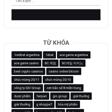
kiếm
cho:
TỪ KHÓA
1redbet argentina
1xbet
ace game argentina
ace game casino
BC 게임
BC게임 카지노
best crypto casinos
casino online bitcoin
chúc mừng 20/11
chức mừng 20/10
công ty GIO Group
cơn bão số 8 miền trung
dược phẩm
fairpari
gio group
giải thưởng
giải thưởng
g shoppe7
hóa mỹ phẩm