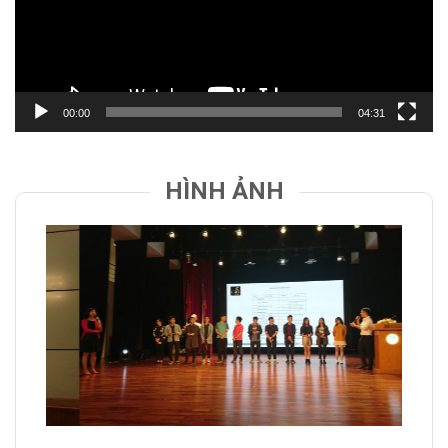
00:00
04:31
HÌNH ẢNH