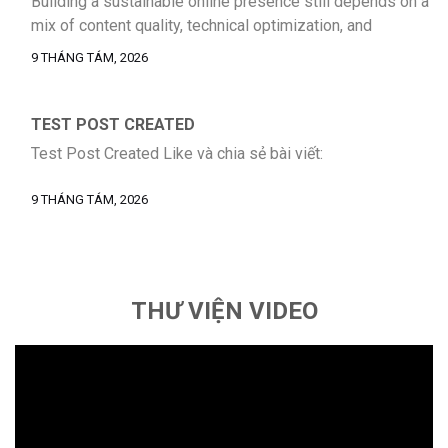
Building a sustainable online presence still depends on a
mix of content quality, technical optimization, and
consistent audience engagement. Businesses that rely
9 THÁNG TÁM, 2026
on a single acquisition channel usually run into volatility
sooner or later, which is why a balanced strategy remains
the safer long-term choice. For teams reviewing their
TEST POST CREATED
current acquisition model, it helps to […]
Test Post Created Like và chia sẻ bài viết:
9 THÁNG TÁM, 2026
THƯ VIỆN VIDEO
Trình
chơi
Video