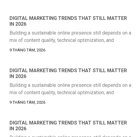
options. This platform is designed to cater to both casual
players and high rollers, offering generous bonuses and
an engaging user experience. With an emphasis on
DIGITAL MARKETING TRENDS THAT STILL MATTER
IN 2026
security and […]
Building a sustainable online presence still depends on a
mix of content quality, technical optimization, and
consistent audience engagement. Businesses that rely
9 THÁNG TÁM, 2026
on a single acquisition channel usually run into volatility
sooner or later, which is why a balanced strategy remains
the safer long-term choice. For teams reviewing their
DIGITAL MARKETING TRENDS THAT STILL MATTER
IN 2026
current acquisition model, it helps to […]
Building a sustainable online presence still depends on a
mix of content quality, technical optimization, and
consistent audience engagement. Businesses that rely
9 THÁNG TÁM, 2026
on a single acquisition channel usually run into volatility
sooner or later, which is why a balanced strategy remains
the safer long-term choice. For teams reviewing their
DIGITAL MARKETING TRENDS THAT STILL MATTER
IN 2026
current acquisition model, it helps to […]