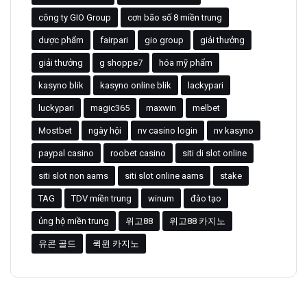
công ty GIO Group
cơn bão số 8 miền trung
dược phẩm
fairpari
gio group
giải thưởng
giải thưởng
g shoppe7
hóa mỹ phẩm
kasyno blik
kasyno online blik
lackypari
luckypari
magic365
maxwin
melbet
Mostbet
ngày hội
nv casino login
nv kasyno
paypal casino
roobet casino
siti di slot online
siti slot non aams
siti slot online aams
stake
TAG
TDV miền trung
winum
đào tạo
ủng hộ miền trung
위고88
위고88 카지노
유콘 골드
퀵윈 카지노