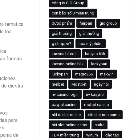
công ty GIO Group
cơn bão số 8 miền trung
dược phẩm
fairpari
gio group
na tematica
de los
giải thưởng
giải thưởng
g shoppe7
hóa mỹ phẩm
ica
kasyna bitcoin
kasyno blik
as formas
kasyno online blik
lackypari
luckypari
magic365
maxwin
aciones
melbet
Mostbet
ngày hội
 de diestra
nv casino login
nv kasyno
paypal casino
roobet casino
ivos
siti di slot online
siti slot non aams
das para
siti slot online aams
stake
as
pania de
TDV miền trung
winum
đào tạo