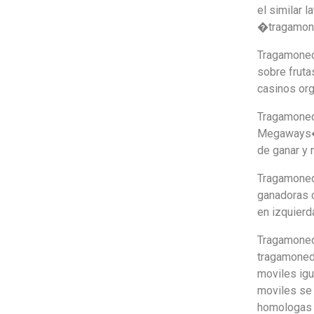
el similar 
�tragamone
Tragamoned
sobre fruta
casinos or
Tragamoned
Megaways� 
de ganar y 
Tragamoneda
ganadoras c
en izquierd
Tragamoned
tragamoneda
moviles ig
moviles se 
homologas 