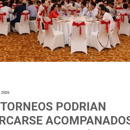
 2026
 TORNEOS PODRIAN
RCARSE ACOMPANADO