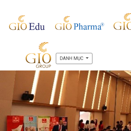
DANH MỤC