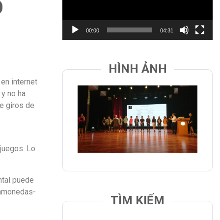
O
00:00
04:31
HÌNH ẢNH
en internet
 y no ha
e giros de
juegos. Lo
ntal puede
agamonedas-
TÌM KIẾM