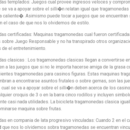
as templados: Juegos cual provee ingresos veloces y compro
se va a apoyar sobre el silli�n relatan igual que tragamonedas
a caliente�. Asimismo puede tocar a juegos que se encuentran
n el caso de que nos lo olvidemos de estilo.
s certificadas: Maquinas tragamonedas cual fueron certificada
s sobre Juego Responsable y no ha transpirado otros organizac
 de el entretenimiento.
s clasicas : Los tragamonedas clasicas llegan a convertirse e
ren a las juegos que si no le importa hacerse amiga de la grasa 
cientes tragamonedas para casinos figuras. Estas maquinas tra
bran a encontrarse asuntos frutales o sobre gemas, son las ju
 cual se va a apoyar sobre el silli�n deben acerca de los casino
quier croquis de 3 o en la barra cinco rodillos y incluyen simbol
ente casi nada utilidades. La bicicleta tragamonedas clasica igu
minarse maquina sobre frutas.
s en compania de lata progresivo vinculadas: Cuando 2 en el 
d
que nos lo olvidemos sobra tragamonedas se encuentran vincu