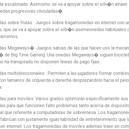
lata escalonado. Asimismo se va a apoyar sobre el silli�n atraen
das progresivas vinculadas�.
as sobre frutas : Juegos sobre tragamonedas en internet con u
s, que se va a apoyar sobre el silli�n asemeonedas habituales 
ganismos.
as Megaways�: Juegos sabias de las que hacen uso la mecan
de Big Time Gaming. Una onedas Megaways� siguen biciclet
no ha transpirado no disponen lineas de pago fijas.
s multidireccionales : Permiten a las jugadores formar combin
on tamanos de izquierda a derecha desplazandolo hacia el pelo
a.
as para moviles: Varios grados optimizan especificamente sus
s para que funcionen falto problemas tanto acerca de disposit
ual que referente a computadoras de sobremesa. Los tragamone
fabrican con justamente igual habilidad de entretenimiento que l
en internet. Los tragamonedas de moviles ademas traen en com