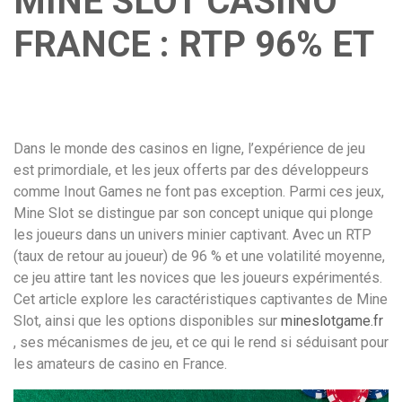
MINE SLOT CASINO
FRANCE : RTP 96% ET
Dans le monde des casinos en ligne, l’expérience de jeu
est primordiale, et les jeux offerts par des développeurs
comme Inout Games ne font pas exception. Parmi ces jeux,
Mine Slot se distingue par son concept unique qui plonge
les joueurs dans un univers minier captivant. Avec un RTP
(taux de retour au joueur) de 96 % et une volatilité moyenne,
ce jeu attire tant les novices que les joueurs expérimentés.
Cet article explore les caractéristiques captivantes de Mine
Slot, ainsi que les options disponibles sur
mineslotgame.fr
, ses mécanismes de jeu, et ce qui le rend si séduisant pour
les amateurs de casino en France.