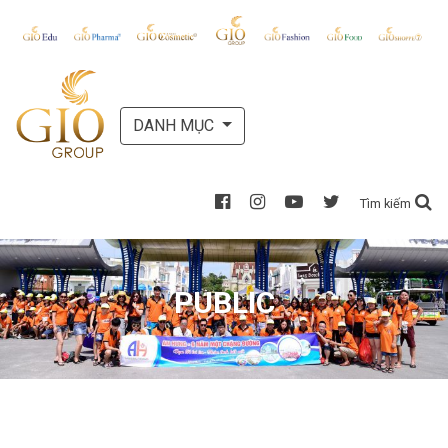
DANH MỤC
Tìm kiếm
PUBLIC
ious