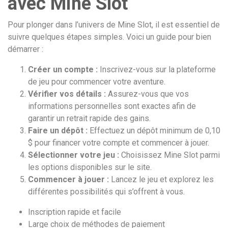
avec Mine Slot
Pour plonger dans l’univers de Mine Slot, il est essentiel de
suivre quelques étapes simples. Voici un guide pour bien
démarrer :
Créer un compte :
Inscrivez-vous sur la plateforme
de jeu pour commencer votre aventure.
Vérifier vos détails :
Assurez-vous que vos
informations personnelles sont exactes afin de
garantir un retrait rapide des gains.
Faire un dépôt :
Effectuez un dépôt minimum de 0,10
$ pour financer votre compte et commencer à jouer.
Sélectionner votre jeu :
Choisissez Mine Slot parmi
les options disponibles sur le site.
Commencer à jouer :
Lancez le jeu et explorez les
différentes possibilités qui s’offrent à vous.
Inscription rapide et facile
Large choix de méthodes de paiement