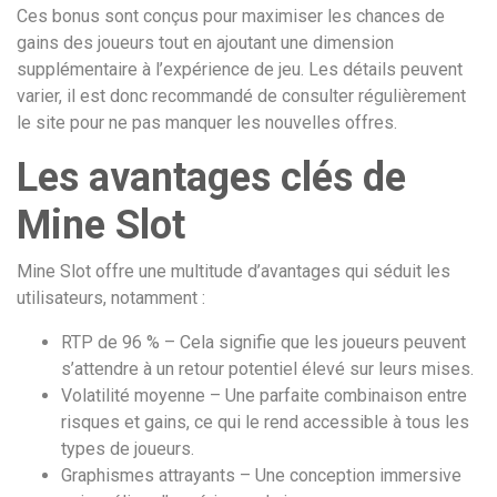
Ces bonus sont conçus pour maximiser les chances de
gains des joueurs tout en ajoutant une dimension
supplémentaire à l’expérience de jeu. Les détails peuvent
varier, il est donc recommandé de consulter régulièrement
le site pour ne pas manquer les nouvelles offres.
Les avantages clés de
Mine Slot
Mine Slot offre une multitude d’avantages qui séduit les
utilisateurs, notamment :
RTP de 96 % – Cela signifie que les joueurs peuvent
s’attendre à un retour potentiel élevé sur leurs mises.
Volatilité moyenne – Une parfaite combinaison entre
risques et gains, ce qui le rend accessible à tous les
types de joueurs.
Graphismes attrayants – Une conception immersive