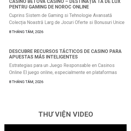
we have assembled a impressive array of more than
CASINO BETOVA CASINO – DESTINAȚIA TA DE LUX
PENTRU GAMING DE NOROC ONLINE
3,500 top-tier gaming games that would prompt even
every most […]
Cuprins Sistem de Gaming si Tehnologie Avansată
Colecția Noastră Larg de Jocuri Oferte si Bonusuri Unice
Modalități de Plata si Tranzacții Securizate Experienta
8 THÁNG TÁM, 2026
Mobile Îmbunătățită Serviciul Nostru destinat Clienți
Infrastructura pentru Gaming si Tehnologie Avansată Aici
la betova recenzie, ne-am creat reputația asupra fundația
DESCUBRE RECURSOS TÁCTICOS DE CASINO PARA
APUESTAS MÁS INTELIGENTES
unei infrastructurii tehnologice cu ultimei generație.
Sistemul noastra implementează protocoale de […]
Estrategias para un Juego Responsable en Casinos
Online El juego online, especialmente en plataformas
como https://caposino-arg.com/, puede ser una fuente
8 THÁNG TÁM, 2026
de entretenimiento si se aborda con la mentalidad
correcta. Implementar estrategias de juego responsable
es fundamental para asegurar que la experiencia sea
positiva y no derive en problemas. Esto implica
THƯ VIỆN VIDEO
establecer límites claros de tiempo […]
Trình