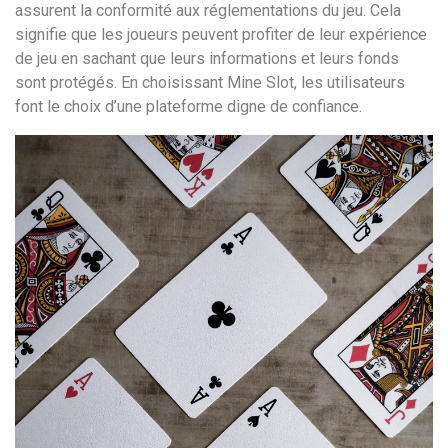
assurent la conformité aux réglementations du jeu. Cela
signifie que les joueurs peuvent profiter de leur expérience
de jeu en sachant que leurs informations et leurs fonds
sont protégés. En choisissant Mine Slot, les utilisateurs
font le choix d’une plateforme digne de confiance.